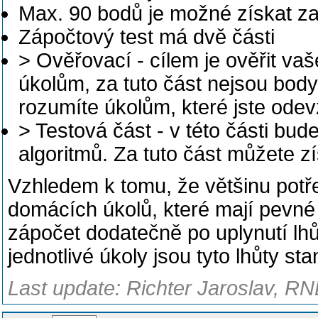
Max. 90 bodů je možné získat za
Zápočtový test má dvě části
> Ověřovací - cílem je ověřit 
úkolům, za tuto část nejsou body 
rozumíte úkolům, které jste odev
> Testová část - v této části bude
algoritmů. Za tuto část můžete z
Vzhledem k tomu, že většinu potř
domácích úkolů, které mají pevné
zápočet dodatečně po uplynutí lh
jednotlivé úkoly jsou tyto lhůty s
Last update: Richter Jaroslav, RN