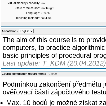
Virtual mobility / capacity:
no
State of the course:
not taught
Language:
Czech
Teaching methods:
full-time
Annotation
-
The aim of this course is to provide
computers, to practice algorithmic
basic principles of procedural pr
Last update: T_KDM (20.04.2012)
Course completion requirements
- Czech
Podmínkou zakončení předmětu je
ověřovací části zápočtového testu
Max. 10 bodů je možné získat z