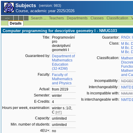
Subjects
(version: 983)
Course, academic year 2025/2026
Search ...
Teachers
Departments
Classes
Classification
V
--:--
Details
Computer programming for descriptive geometry I - NMUG103
Title:
Programování
Guarantor:
RNDr. I
pro
Class:
M Bc. 
deskriptivní
M Bc. 
geometrii I
M Bc. D
Guaranteed by:
Department of
Classification:
Mathem
Mathematics
Discre
Education
Functio
(32-KDM)
Mathem
Faculty:
Faculty of
and Ca
Mathematics
Incompatibility :
NDGE0
and Physics
Interchangeability :
NMTD1
Actual:
from 2019
Is incompatible with:
NMUM
Semester:
winter
Is interchangeable with:
NMTD1
E-Credits:
4
Hours per week, examination:
winter s.:1/2,
C
[HT]
Capacity:
unlimited
Min. number of students:
unlimited
4EU+:
no