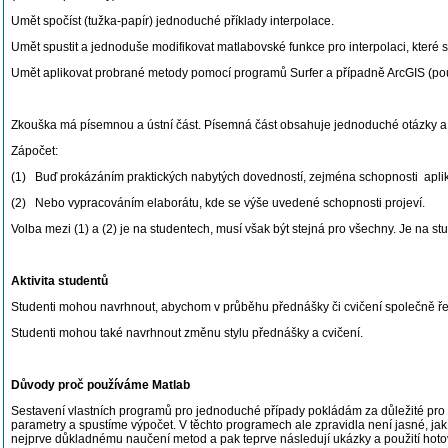
Umět spočíst (tužka-papír) jednoduché příklady interpolace.
Umět spustit a jednoduše modifikovat matlabovské funkce pro interpolaci, které
Umět aplikovat probrané metody pomocí programů Surfer a případně ArcGIS (použi
Zkouška má písemnou a ústní část. Písemná část obsahuje jednoduché otázky a pří
Zápočet:
(1) Buď prokázáním praktických nabytých dovedností, zejména schopnosti aplik
(2) Nebo vypracováním elaborátu, kde se výše uvedené schopnosti projeví.
Volba mezi (1) a (2) je na studentech, musí však být stejná pro všechny. Je na s
Aktivita studentů
Studenti mohou navrhnout, abychom v průběhu přednášky či cvičení společně řešili 
Studenti mohou také navrhnout změnu stylu přednášky a cvičení.
Důvody proč používáme Matlab
Sestavení vlastních programů pro jednoduché případy pokládám za důležité pro p
parametry a spustíme výpočet. V těchto programech ale zpravidla není jasné, ja
nejprve důkladnému naučení metod a pak teprve následují ukázky a použití hoto