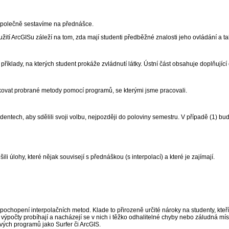
 společně sestavíme na přednášce.
tí ArcGISu záleží na tom, zda mají studenti předběžné znalosti jeho ovládání a ta
klady, na kterých student prokáže zvládnutí látky. Ústní část obsahuje doplňující 
ovat probrané metody pomocí programů, se kterými jsme pracovali.
tudentech, aby sdělili svoji volbu, nejpozději do poloviny semestru. V případě (1)
úlohy, které nějak souvisejí s přednáškou (s interpolací) a které je zajímají.
ochopení interpolačních metod. Klade to přirozeně určité nároky na studenty, kteř
k výpočty probíhají a nacházejí se v nich i těžko odhalitelné chyby nebo záludná 
vých programů jako Surfer či ArcGIS.