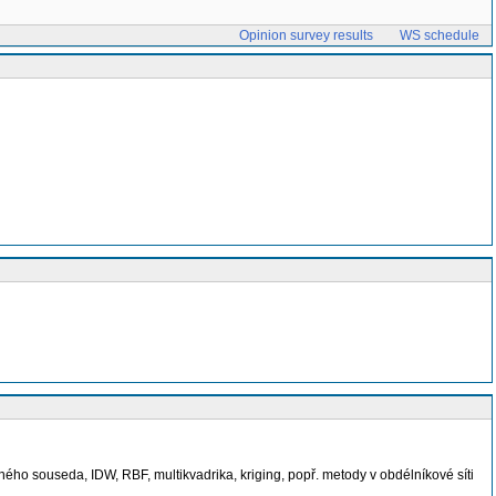
Opinion survey results
WS schedule
ného souseda, IDW, RBF, multikvadrika, kriging, popř. metody v obdélníkové síti