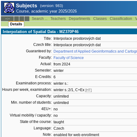
Subjects
(version: 983)
Course, academic year 2025/2026
Search ...
Teachers
Departments
Classes
Classification
V
--:--
Details
Interpolation of Spatial Data - MZ370P46
Title:
Interpolace prostorových dat
Czech title:
Interpolace prostorových dat
Guaranteed by:
Department of Applied Geoinformatics and Cartog
Faculty:
Faculty of Science
Actual:
from 2024
Semester:
winter
E-Credits:
6
Examination process:
winter s.:
Hours per week, examination:
winter s.:2/1, C+Ex
[HT]
Capacity:
unlimited
Min. number of students:
unlimited
4EU+:
no
Virtual mobility / capacity:
no
State of the course:
taught
Language:
Czech
Note:
enabled for web enrollment