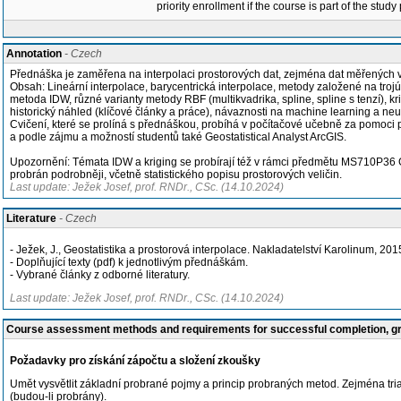
priority enrollment if the course is part of the study
Annotation
- Czech
Přednáška je zaměřena na interpolaci prostorových dat, zejména dat měřených v 
Obsah: Lineární interpolace, barycentrická interpolace, metody založené na troj
metoda IDW, různé varianty metody RBF (multikvadrika, spline, spline s tenzí), kr
historický náhled (klíčové články a práce), návaznosti na machine learning a neu
Cvičení, které se prolíná s přednáškou, probíhá v počítačové učebně za pomoci 
a podle zájmu a možností studentů také Geostatistical Analyst ArcGIS.
Upozornění: Témata IDW a kriging se probírají též v rámci předmětu MS710P36 Ge
probrán podrobněji, včetně statistického popisu prostorových veličin.
Last update: Ježek Josef, prof. RNDr., CSc. (14.10.2024)
Literature
- Czech
- Ježek, J., Geostatistika a prostorová interpolace. Nakladatelství Karolinum, 201
- Doplňující texty (pdf) k jednotlivým přednáškám.
- Vybrané články z odborné literatury.
Last update: Ježek Josef, prof. RNDr., CSc. (14.10.2024)
Course assessment methods and requirements for successful completion, 
Požadavky pro získání zápočtu a složení zkoušky
Umět vysvětlit základní probrané pojmy a princip probraných metod. Zejména trian
(budou-li probrány).