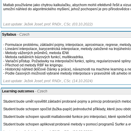
Matlab používáme jako chytrou kalkulačku, abychom mohli efektivně řešit a viz
umožní náhled do algoritmického myšlení, jehož pochopení je pro přírodovědce d
Last update: Ježek Josef, prof. RNDr., CSc. (03.10.2022)
Syllabus
- Czech
- Formulace problému, základní pojmy, interpolace, aproximace, regrese, metody lo
- Lineární interpolace, barycentrická interpolace, metody založené na trojúhelní
- Metody vážených průměrů, metoda IDW.
- Metoda radiálních bázových funkcí, multikvadrika.
- Variační přístup. Požadavky na interpolační funkci, spliny, regularizované spliny 
- Přechod od metody RBF ke krigingu.
- Historický náhled (klíčové články a práce), návaznosti na machine learning a n
- Podle časových možností vybrané metody interpolace v pravoúhlé síti a/nebo in
Last update: Ježek Josef, prof. RNDr., CSc. (14.10.2024)
Learning outcomes
- Czech
Student bude umět vysvětlit základní probrané pojmy a princip probraných meto
Student bude schopen spočíst (tužka-papír) jednoduché příklady, které jsou obd
Student bude schopen spustit matlabovské funkce pro interpolaci, které společ
Student bude schopen
aplikovat probrané metody v pomocí programů Surfer a ev.