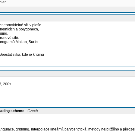
 plan
nepravidelné síti v ploše.
úhelnících a polygonech,
iging,
ronové sítě.
programů Matlab, Surfer
ostatistika, kde je kriging
5, 200s.
grading scheme
- Czech
gulace, gridding, interpolace lineární, barycentrická, metody nejbližšího a přiroze