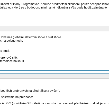
ualizovat příklady. Programování nebude předmětem zkoušení, pouze schopnost hoto
ůležité, a který se v budoucnu minimálně některým z Vás bude hodit, zejména těm,
kální a globální, deterministické a statistické.
cích a polygonech.
s tenzí.
euronové sítě.
terpolace na kouli.
d.
obou těch probraných na přednášce a cvičení.
ně sestavíme na přednášce.
 ArcGIS (použití ArcGIS záleží na tom, zda mají studenti předběžné znalosti jeho o