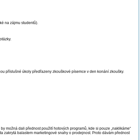
ké na zájmu studentů).
otázky.
 budou příslušné úkoly předřazeny zkouškové písemce v den konání zkoušky.
í by možná dali přednost použití hotových programů, kde si pouze „naklikáme“
místa zakrytá balastem marketingové snahy o prodejnost. Proto dávám přednost