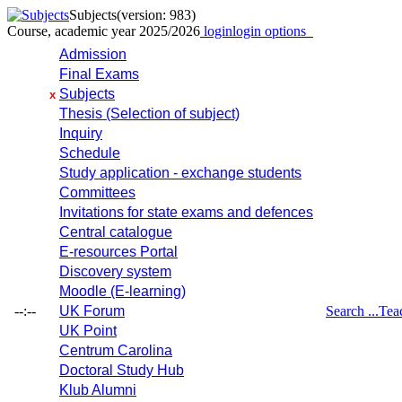
Subjects
(version: 983)
Course, academic year 2025/2026
login
login options
Admission
Final Exams
Subjects
x
Thesis (Selection of subject)
Inquiry
Schedule
Study application - exchange students
Committees
Invitations for state exams and defences
Central catalogue
E-resources Portal
Discovery system
Moodle (E-learning)
--:--
UK Forum
Search ...
Tea
UK Point
Centrum Carolina
Doctoral Study Hub
Klub Alumni