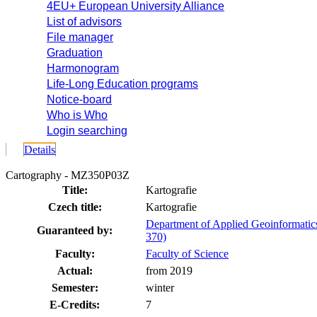
4EU+ European University Alliance
List of advisors
File manager
Graduation
Harmonogram
Life-Long Education programs
Notice-board
Who is Who
Login searching
Details
Cartography - MZ350P03Z
Title:
Kartografie
Czech title:
Kartografie
Department of Applied Geoinformatic
Guaranteed by:
370)
Faculty:
Faculty of Science
Actual:
from 2019
Semester:
winter
E-Credits:
7