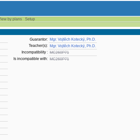
iew by plans
Setup
Guarantor:
Mgr. Vojtěch Kotecký, Ph.D.
Teacher(s):
Mgr. Vojtěch Kotecký, Ph.D.
Incompatibility :
MC260P71
Is incompatible with:
MC260P71