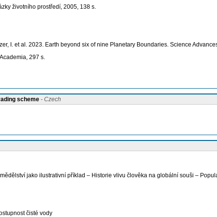
ky životního prostředí, 2005, 138 s.
etzer, I. et al. 2023. Earth beyond six of nine Planetary Boundaries. Science Advances
 Academia, 297 s.
grading scheme
- Czech
ství jako ilustrativní příklad – Historie vlivu člověka na globální souši – Popul
ostupnost čisté vody