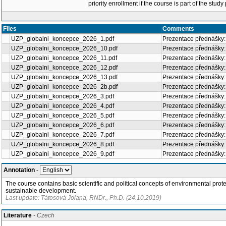
priority enrollment if the course is part of the study
Files
Comments
UZP_globalni_koncepce_2026_1.pdf
Prezentace přednášky
UZP_globalni_koncepce_2026_10.pdf
Prezentace přednášky
UZP_globalni_koncepce_2026_11.pdf
Prezentace přednášky:
UZP_globalni_koncepce_2026_12.pdf
Prezentace přednášky:
UZP_globalni_koncepce_2026_13.pdf
Prezentace přednášky: 
UZP_globalni_koncepce_2026_2b.pdf
Prezentace přednášky:
UZP_globalni_koncepce_2026_3.pdf
Prezentace přednášky: 
UZP_globalni_koncepce_2026_4.pdf
Prezentace přednášky:
UZP_globalni_koncepce_2026_5.pdf
Prezentace přednášky
UZP_globalni_koncepce_2026_6.pdf
Prezentace přednášky:
UZP_globalni_koncepce_2026_7.pdf
Prezentace přednášky:
UZP_globalni_koncepce_2026_8.pdf
Prezentace přednášky:
UZP_globalni_koncepce_2026_9.pdf
Prezentace přednášky:
Annotation
-
The course contains basic scientific and political concepts of environmental prot
sustainable development.
Last update: Tátosová Jolana, RNDr., Ph.D. (24.10.2019)
Literature
- Czech