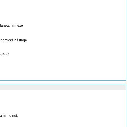
Planetární meze
konomické nástroje
atření
 a mimo něj.