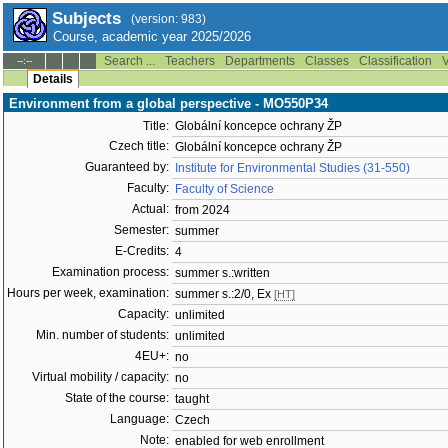
Subjects
(version: 983)
Course, academic year 2025/2026
Search ...
Teachers
Departments
Classes
Classification
V
--:--
Details
Environment from a global perspective - MO550P34
Title:
Globální koncepce ochrany ŽP
Czech title:
Globální koncepce ochrany ŽP
Guaranteed by:
Institute for Environmental Studies (31-550)
Faculty:
Faculty of Science
Actual:
from 2024
Semester:
summer
E-Credits:
4
Examination process:
summer s.:written
Hours per week, examination:
summer s.:2/0, Ex
[HT]
Capacity:
unlimited
Min. number of students:
unlimited
4EU+:
no
Virtual mobility / capacity:
no
State of the course:
taught
Language:
Czech
Note:
enabled for web enrollment