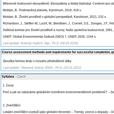
Mileniové hodnocení ekosystémů: Ekosystémy a lidský blahobyt. Centrum pro otáz
Moldan, B.: Podmaněná planeta, Karolinum, 2016, 418 s.
Moldan, B.: Životní prostředí v globální perspektivě, Karolinum, 2021, 232 s.
Richardson, J., Steffen W., Lucht, W., Bendtsen, J., Cornell, S.E., Donges, J.F., F
Světová komise pro životní prostředí a rozvoj: Naše společná budoucnost, 1991,
UNEP: Global Environmental Outlook (GEO) 7, UNEP, 2026, 1244 s.
Last update: Kotecký Vojtěch, Mgr., Ph.D. (06.05.2026)
Course assessment methods and requirements for successful completion, 
Zkouška formou testu v rozsahu přednášené látky.
Last update: Tátosová Jolana, RNDr., Ph.D. (20.01.2012)
Syllabus
- Czech
1. Úvod
Proč a jak se zabýváme globálním rozměrem environmentálních problémů? – Zeměděl
2. Znečištění
Lokální znečištění ovzduší jako globální fenomén – Trendy, vzorce a dopady – D