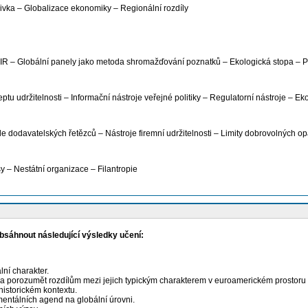
ivka – Globalizace ekonomiky – Regionální rozdíly
SIR – Globální panely jako metoda shromažďování poznatků – Ekologická stopa – 
ceptu udržitelnosti – Informační nástroje veřejné politiky – Regulatorní nástroje – E
e dodavatelských řetězců – Nástroje firemní udržitelnosti – Limity dobrovolných op
sy – Nestátní organizace – Filantropie
obsáhnout následující výsledky učení:
ní charakter.
ků a porozumět rozdílům mezi jejich typickým charakterem v euroamerickém prostoru
 historickém kontextu.
mentálních agend na globální úrovni.