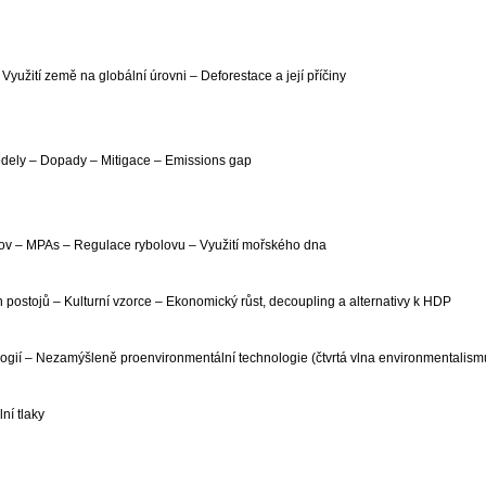
 Využití země na globální úrovni – Deforestace a její příčiny
dely – Dopady – Mitigace – Emissions gap
bolov – MPAs – Regulace rybolovu – Využití mořského dna
 postojů – Kulturní vzorce – Ekonomický růst, decoupling a alternativy k HDP
nologií – Nezamýšleně proenvironmentální technologie (čtvrtá vlna environmentalism
ní tlaky