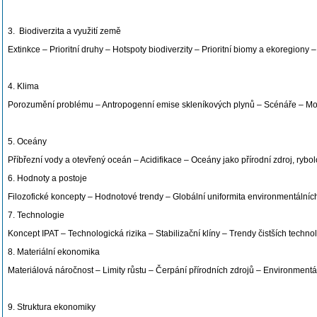
3. Biodiverzita a využití země
Extinkce – Prioritní druhy – Hotspoty biodiverzity – Prioritní biomy a ekoregiony –
4. Klima
Porozumění problému – Antropogenní emise skleníkových plynů – Scénáře – Mo
5. Oceány
Příbřezní vody a otevřený oceán – Acidifikace – Oceány jako přírodní zdroj, ry
6. Hodnoty a postoje
Filozofické koncepty – Hodnotové trendy – Globální uniformita environmentálních
7. Technologie
Koncept IPAT – Technologická rizika – Stabilizační klíny – Trendy čistších tech
8. Materiální ekonomika
Materiálová náročnost – Limity růstu – Čerpání přírodních zdrojů – Environmentál
9. Struktura ekonomiky