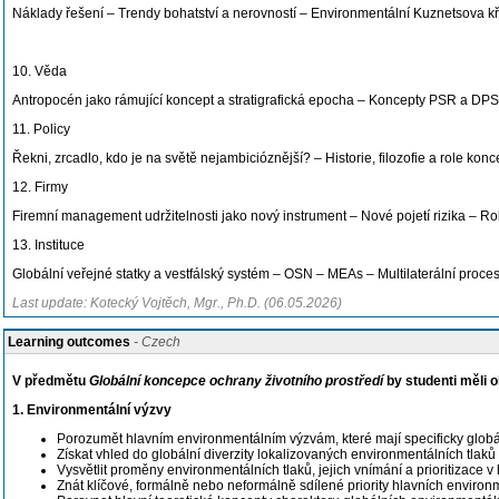
Náklady řešení – Trendy bohatství a nerovností – Environmentální Kuznetsova kř
10. Věda
Antropocén jako rámující koncept a stratigrafická epocha – Koncepty PSR a DP
11. Policy
Řekni, zrcadlo, kdo je na světě nejambicióznější? – Historie, filozofie a role kon
12. Firmy
Firemní management udržitelnosti jako nový instrument – Nové pojetí rizika – Rol
13. Instituce
Globální veřejné statky a vestfálský systém – OSN – MEAs – Multilaterální proce
Last update: Kotecký Vojtěch, Mgr., Ph.D. (06.05.2026)
Learning outcomes
- Czech
V předmětu
Globální koncepce ochrany životního prostředí
by studenti měli 
1. Environmentální výzvy
Porozumět hlavním environmentálním výzvám, které mají specificky globál
Získat vhled do globální diverzity lokalizovaných environmentálních tla
Vysvětlit proměny environmentálních tlaků, jejich vnímání a prioritizace v
Znát klíčové, formálně nebo neformálně sdílené priority hlavních environ