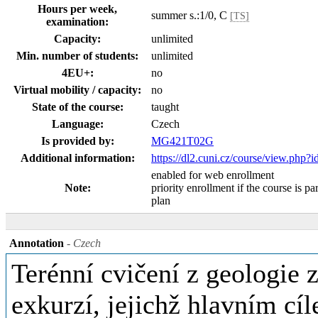
Hours per week,
summer s.:1/0, C
[TS]
examination:
Capacity:
unlimited
Min. number of students:
unlimited
4EU+:
no
Virtual mobility / capacity:
no
State of the course:
taught
Language:
Czech
Is provided by:
MG421T02G
Additional information:
https://dl2.cuni.cz/course/view.php?
enabled for web enrollment
Note:
priority enrollment if the course is pa
plan
Annotation
- Czech
Terénní cvičení z geologie 
exkurzí, jejichž hlavním cí