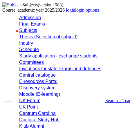
Subjects
(version: 983)
Course, academic year 2025/2026
login
login options
Admission
Final Exams
Subjects
x
Thesis (Selection of subject)
Inquiry
Schedule
Study application - exchange students
Committees
Invitations for state exams and defences
Central catalogue
E-resources Portal
Discovery system
Moodle (E-learning)
--:--
UK Forum
Search ...
Tea
UK Point
Centrum Carolina
Doctoral Study Hub
Klub Alumni