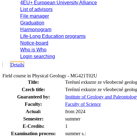
4EU+ European University Alliance
List of advisors
File manager
Graduation
Harmonogram
Life-Long Education programs
Notice-board
Who is Who
Login searching
Details
Field course in Physical Geology - MG421T02U
Title:
Terénní exkurze ze všeobecné geolog
Czech title:
Terénní exkurze ze všeobecné geolog
Guaranteed by:
Institute of Geology and Paleontolog
Faculty:
Faculty of Science
Actual:
from 2024
Semester:
summer
E-Credits:
1
Examination process:
summer s.: