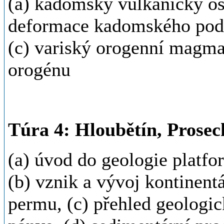
(a) kadomský vulkanický ost
deformace kadomského podk
(c) variský orogenní magma
orogénu
Túra 4: Hloubětín, Prosec
(a) úvod do geologie platf
(b) vznik a vývoj kontinent
permu, (c) přehled geologi