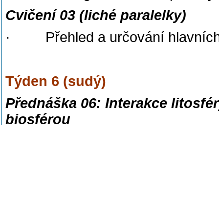
Cvičení 03 (liché paralelky)
· Přehled a určování hlavních 
Týden 6 (sudý)
Přednáška 06: Interakce litosfé
biosférou
· Úvod do exogenních proce
· Principy zvětrávání hornin
· Jak ovlivňuje gravitace geol
· Geologie na poušti