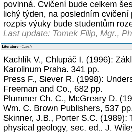
povinná. Cvičení bude celkem šes
lichý týden, na posledním cvičení
rozpis výuky bude studentům roz
Last update: Tomek Filip, Mgr., P
Literature
- Czech
Kachlík V., Chlupáč I. (1996): Zákl
Karolinum Praha. 341 pp.
Press F., Siever R. (1998): Under
Freeman and Co., 682 pp.
Plummer Ch. C., McGreary D. (1993
Wm. C. Brown Publishers, 537 pp
Skinner, J.B., Porter S.C. (1989):
physical geology, sec. ed.. J. Wi