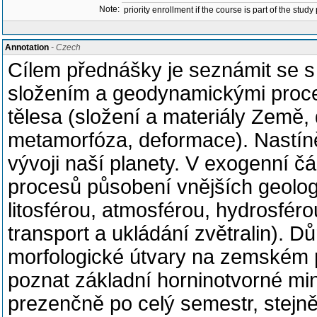
Note:
priority enrollment if the course is part of the study
Annotation
- Czech
Cílem přednášky je seznámit se s
složením a geodynamickými proces
tělesa (složení a materiály Země
metamorfóza, deformace). Nastín
vývoji naší planety. V exogenní čá
procesů působení vnějších geologi
litosférou, atmosférou, hydrosféro
transport a ukládání zvětralin). D
morfologické útvary na zemském p
poznat základní horninotvorné mi
prezenčně po celý semestr, stejně