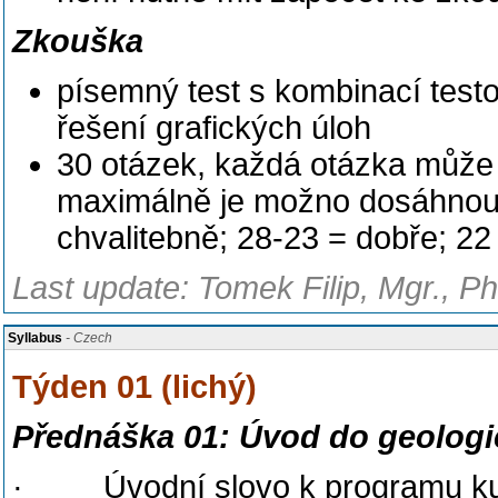
Zkouška
písemný test s kombinací test
řešení grafických úloh
30 otázek, každá otázka může
maximálně je možno dosáhnout
chvalitebně; 28-23 = dobře; 22
Last update: Tomek Filip, Mgr., P
Syllabus
- Czech
Týden 01 (lichý)
Přednáška 01: Úvod do geolog
· Úvodní slovo k programu k