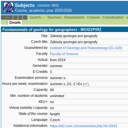
Subjects
(version: 983)
Course, academic year 2025/2026
Search ...
Teachers
Departments
Classes
Classification
V
--:--
Details
Fundamentals of geology for geographers - MG421P09Z
Title:
Základy geologie pro geografy
Czech title:
Základy geologie pro geografy
Guaranteed by:
Institute of Geology and Paleontology (31-420)
Faculty:
Faculty of Science
Actual:
from 2024
Semester:
summer
E-Credits:
5
Examination process:
summer s.:
Hours per week, examination:
summer s.:2/1, C+Ex
[HT]
Capacity:
90
Min. number of students:
unlimited
4EU+:
no
Virtual mobility / capacity:
no
State of the course:
taught
Language:
Czech
Additional information:
https://dl2.cuni.cz/course/view.php?id=2042