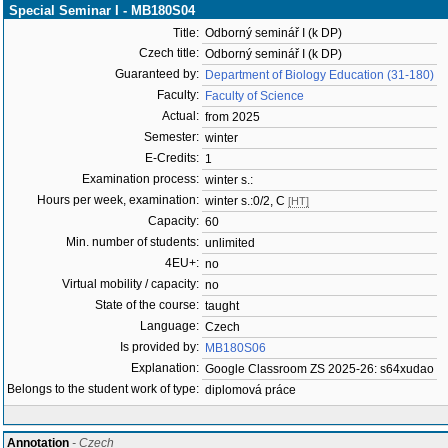
Special Seminar I - MB180S04
Title:
Odborný seminář I (k DP)
Czech title:
Odborný seminář I (k DP)
Guaranteed by:
Department of Biology Education (31-180)
Faculty:
Faculty of Science
Actual:
from 2025
Semester:
winter
E-Credits:
1
Examination process:
winter s.:
Hours per week, examination:
winter s.:0/2, C
[HT]
Capacity:
60
Min. number of students:
unlimited
4EU+:
no
Virtual mobility / capacity:
no
State of the course:
taught
Language:
Czech
Is provided by:
MB180S06
Explanation:
Google Classroom ZS 2025-26: s64xudao
Belongs to the student work of type:
diplomová práce
Annotation
- Czech