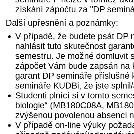
získání zápočtu za "DP seminář
Další upřesnění a poznámky:
V případě, že budete psát DP n
nahlásit tuto skutečnost garan
semestru. Je možné domluvit se
zápočet Vám bude zapsán na k
garant DP semináře příslušné 
semináře KUDBi, že jste splnil
Studenti plnící si v tomto sem
biologie“ (MB180C08A, MB18
zvýšenou povolenou absenci n
V případě on-line výuky požada