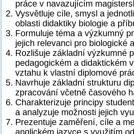
práce v navazujícím magistersk
Vysvětluje cíle, smysl a jednot
oblasti didaktiky biologie a př
Formuluje téma a výzkumný pr
jejich relevanci pro biologické
Rozlišuje základní výzkumné p
pedagogickém a didaktickém v
vztahu k vlastní diplomové prác
Navrhuje základní strukturu di
zpracování včetně časového 
Charakterizuje principy stude
a analyzuje možnosti jejich vyu
Prezentuje zaměření, cíle a me
anglickém jazyce s využitím od