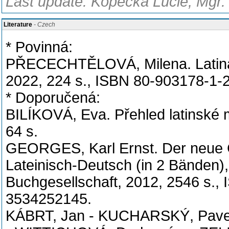
Last update: Kopecká Lucie, Mgr.
Literature
- Czech
* Povinná:
PŘECECHTĚLOVÁ, Milena. Latina n
2022, 224 s., ISBN 80-903178-1-2
* Doporučená:
BILÍKOVÁ, Eva. Přehled latinské m
64 s.
GEORGES, Karl Ernst. Der neue 
Lateinisch-Deutsch (in 2 Bänden),
Buchgesellschaft, 2012, 2546 s.
3534252145.
KÁBRT, Jan - KUCHARSKÝ, Pavel