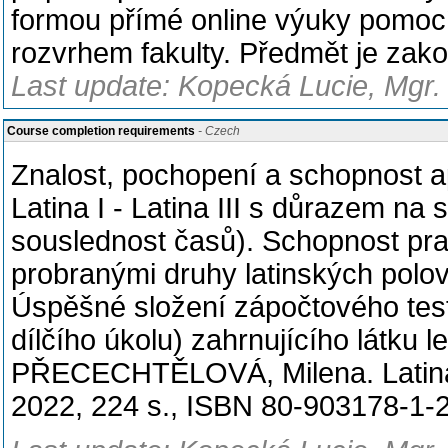
formou přímé online výuky pomoc
rozvrhem fakulty. Předmět je za
Last update: Kopecká Lucie, Mgr.
Course completion requirements
- Czech
Znalost, pochopení a schopnost a
Latina I - Latina III s důrazem na 
souslednost časů). Schopnost prac
probranými druhy latinských polov
Úspěšné složení zápočtového test
dílčího úkolu) zahrnujícího látku le
PŘECECHTĚLOVÁ, Milena. Latina n
2022, 224 s., ISBN 80-903178-1-2