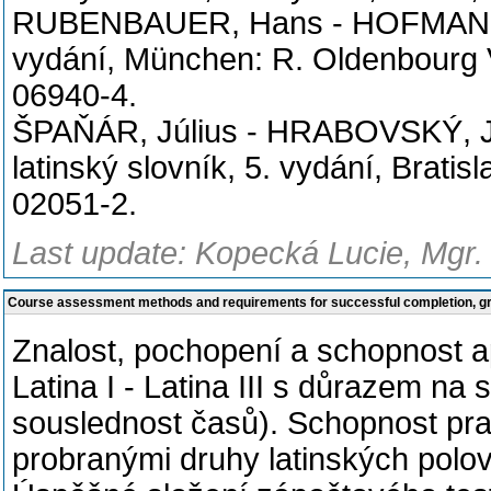
RUBENBAUER, Hans - HOFMANN, J
vydání, München: R. Oldenbourg V
06940-4.
ŠPAŇÁR, Július - HRABOVSKÝ, Jo
latinský slovník, 5. vydání, Brati
02051-2.
Last update: Kopecká Lucie, Mgr.
Course assessment methods and requirements for successful completion, 
Znalost, pochopení a schopnost a
Latina I - Latina III s důrazem na 
souslednost časů). Schopnost prac
probranými druhy latinských polov