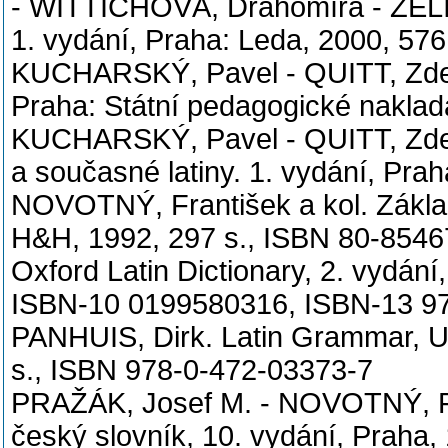
- WITTICHOVÁ, Drahomíra - ZELINK
1. vydání, Praha: Leda, 2000, 57
KUCHARSKÝ, Pavel - QUITT, Zdeně
Praha: Státní pedagogické naklada
KUCHARSKÝ, Pavel - QUITT, Zdeně
a současné latiny. 1. vydání, Pr
NOVOTNÝ, František a kol. Základn
H&H, 1992, 297 s., ISBN 80-8546
Oxford Latin Dictionary, 2. vydání
ISBN-10 0199580316, ISBN-13 9
PANHUIS, Dirk. Latin Grammar, Un
s., ISBN 978-0-472-03373-7
PRAŽÁK, Josef M. - NOVOTNÝ, Fr
český slovník, 10. vydání, Praha,