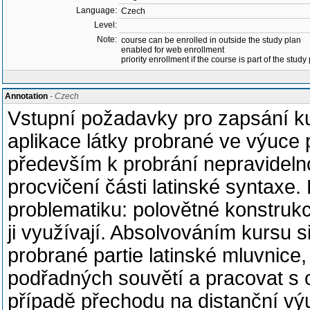
Language:
Czech
Level:
Note:
course can be enrolled in outside the study plan
enabled for web enrollment
priority enrollment if the course is part of the study
Annotation
- Czech
Vstupní požadavky pro zapsání ku
aplikace látky probrané ve výuce p
především k probrání nepravidelnos
procvičení části latinské syntaxe.
problematiku: polovětné konstrukc
ji využívají. Absolvováním kursu s
probrané partie latinské mluvnice,
podřadných souvětí a pracovat s o
případě přechodu na distanční vý