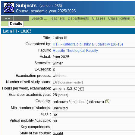
Subjects
(version: 983)
Course, academic year 2025/2026
Search ...
Teachers
Departments
Classes
Classification
V
--:--
Details
Latin III - L0163
Title:
Latina III.
Guaranteed by:
HTF - Katedra biblistiky a judaistiky (28-15)
Faculty:
Hussite Theological Faculty
Actual:
from 2025
Semester:
winter
E-Credits:
3
Examination process:
winter s.:
Number of self-study hours:
14
[hours/semester]
Hours per week, examination:
winter s.:0/2, C
[HT]
Extent per academic year:
28
[hours]
Capacity:
unknown / unlimited (unknown)
Min. number of students:
unlimited
4EU+:
no
Virtual mobility / capacity:
no
Key competences:
State of the course:
taught