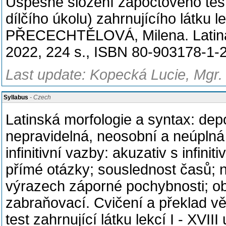
Úspěšné složení zápočtového test
dílčího úkolu) zahrnujícího látku le
PŘECECHTĚLOVÁ, Milena. Latina n
2022, 224 s., ISBN 80-903178-1-2
Last update: Kopecká Lucie, Mgr.
Syllabus
- Czech
Latinská morfologie a syntax: de
nepravidelná, neosobní a neúplná sl
infinitivní vazby: akuzativ s infini
přímé otázky; souslednost časů; n
výrazech záporné pochybnosti; ob
zabraňovací. Cvičení a překlad vě
test zahrnující látku lekcí I - 