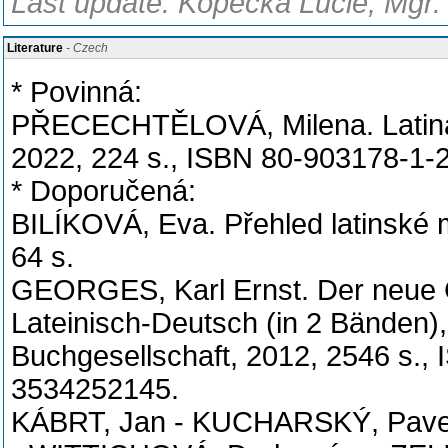
Last update: Kopecká Lucie, Mgr.
Literature
- Czech
* Povinná:
PŘECECHTĚLOVÁ, Milena. Latina n
2022, 224 s., ISBN 80-903178-1-2
* Doporučená:
BILÍKOVÁ, Eva. Přehled latinské m
64 s.
GEORGES, Karl Ernst. Der neue 
Lateinisch-Deutsch (in 2 Bänden),
Buchgesellschaft, 2012, 2546 s.
3534252145.
KÁBRT, Jan - KUCHARSKÝ, Pavel