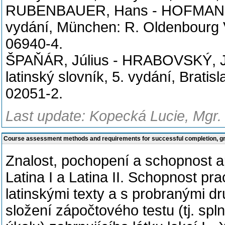
RUBENBAUER, Hans - HOFMANN, J
vydání, München: R. Oldenbourg V
06940-4.
ŠPAŇÁR, Július - HRABOVSKÝ, Jo
latinský slovník, 5. vydání, Brati
02051-2.
Last update: Kopecká Lucie, Mgr.
Course assessment methods and requirements for successful completion, 
Znalost, pochopení a schopnost a
Latina I a Latina II. Schopnost p
latinskými texty a s probranými d
složení zápočtového testu (tj. sp