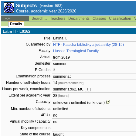
Subjects
(version: 983)
Course, academic year 2025/2026
Search ...
Teachers
Departments
Classes
Classification
V
--:--
Details
Latin II - L0162
Title:
Latina II.
Guaranteed by:
HTF - Katedra biblistiky a judaistiky (28-15)
Faculty:
Hussite Theological Faculty
Actual:
from 2019
Semester:
summer
E-Credits:
3
Examination process:
summer s.:
Number of self-study hours:
14
[hours/semester]
Hours per week, examination:
summer s.:0/2, MC
[HT]
Extent per academic year:
28
[hours]
Capacity:
unknown / unlimited (unknown)
Min. number of students:
unlimited
4EU+:
no
Virtual mobility / capacity:
no
Key competences:
State of the course:
taught