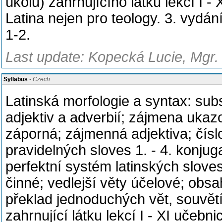
úkolu) zahrnujícího látku lekcí 
Latina nejen pro teology. 3. vydá
1-2.
Last update: Kopecká Lucie, Mgr.
Syllabus
- Czech
Latinská morfologie a syntax: subs
adjektiv a adverbií; zájmena ukazo
záporná; zájmenná adjektiva; čísl
pravidelných sloves 1. - 4. konju
perfektní systém latinských sloves
činné; vedlejší věty účelové; obs
překlad jednoduchých vět, souvětí
zahrnující látku lekcí I - XI uč