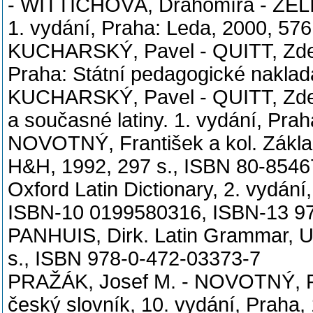
- WITTICHOVÁ, Drahomíra - ZELINK
1. vydání, Praha: Leda, 2000, 57
KUCHARSKÝ, Pavel - QUITT, Zdeně
Praha: Státní pedagogické naklada
KUCHARSKÝ, Pavel - QUITT, Zdeně
a současné latiny. 1. vydání, Pr
NOVOTNÝ, František a kol. Základn
H&H, 1992, 297 s., ISBN 80-8546
Oxford Latin Dictionary, 2. vydání
ISBN-10 0199580316, ISBN-13 9
PANHUIS, Dirk. Latin Grammar, Un
s., ISBN 978-0-472-03373-7
PRAŽÁK, Josef M. - NOVOTNÝ, Fr
český slovník, 10. vydání, Praha,