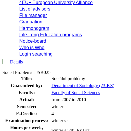
4EU+ European University Alliance
List of advisors
File manager
Graduation
Harmonogram
Life-Long Education programs
Notice-board
Who is Who
Login searching
Details
Social Problems - JSB025
Title:
Sociální problémy
Guaranteed by:
Department of Sociology (23-KS)
Faculty:
Faculty of Social Sciences
Actual:
from 2007 to 2010
Semester:
winter
E-Credits:
4
Examination process:
winter s.:
Hours per week,
winter s.:2/0, Ex
[HT]