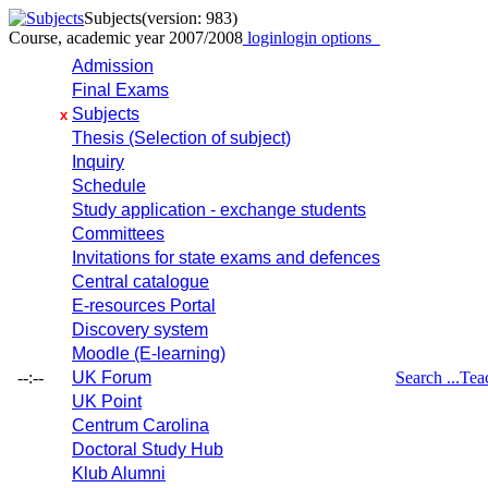
Subjects
(version: 983)
Course, academic year 2007/2008
login
login options
Admission
Final Exams
Subjects
x
Thesis (Selection of subject)
Inquiry
Schedule
Study application - exchange students
Committees
Invitations for state exams and defences
Central catalogue
E-resources Portal
Discovery system
Moodle (E-learning)
--:--
UK Forum
Search ...
Tea
UK Point
Centrum Carolina
Doctoral Study Hub
Klub Alumni