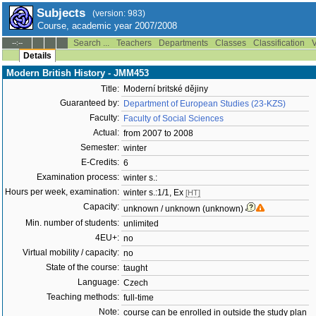
Subjects
(version: 983)
Course, academic year 2007/2008
Search ...
Teachers
Departments
Classes
Classification
V
--:--
Details
Modern British History - JMM453
Title:
Moderní britské dějiny
Guaranteed by:
Department of European Studies (23-KZS)
Faculty:
Faculty of Social Sciences
Actual:
from 2007 to 2008
Semester:
winter
E-Credits:
6
Examination process:
winter s.:
Hours per week, examination:
winter s.:1/1, Ex
[HT]
Capacity:
unknown / unknown (unknown)
Min. number of students:
unlimited
4EU+:
no
Virtual mobility / capacity:
no
State of the course:
taught
Language:
Czech
Teaching methods:
full-time
Note:
course can be enrolled in outside the study plan