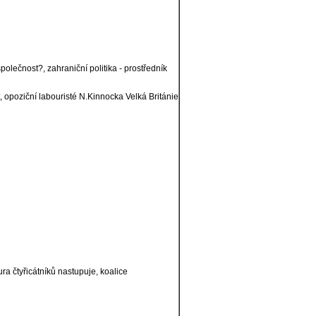
ečnost?, zahraniční politika - prostředník
t, opoziční labouristé N.Kinnocka Velká Británie
ura čtyřicátníků nastupuje, koalice