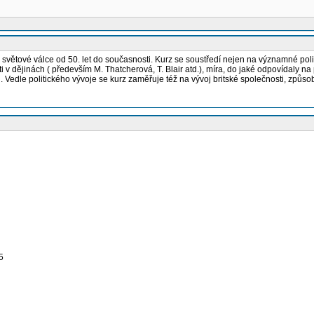
světové válce od 50. let do současnosti. Kurz se soustředí nejen na významné polit
 v dějinách ( především M. Thatcherová, T. Blair atd.), míra, do jaké odpovídaly na
Vedle politického vývoje se kurz zaměřuje též na vývoj britské společnosti, způsob 
5