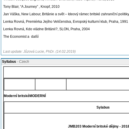
Tony Blair, “A Journey” , Knopf, 2010
Jan Váška, New Labour, Británie a svět – Ideový rámec britské zahraniční polit
Lenka Rovná, Premiérka Jejího Veličenstva, Evropský kulturní klub, Praha, 1991
Lenka Rovná, Kdo vládne Británii?, SLON, Praha, 2004
The Economist a další
Last update: Jůzová Lucie, PhDr. (14.02.2019)
Syllabus
- Czech
Moderní britskéMODERNÍ
Sylabus
JMB203 Moderní britské dějiny - 201