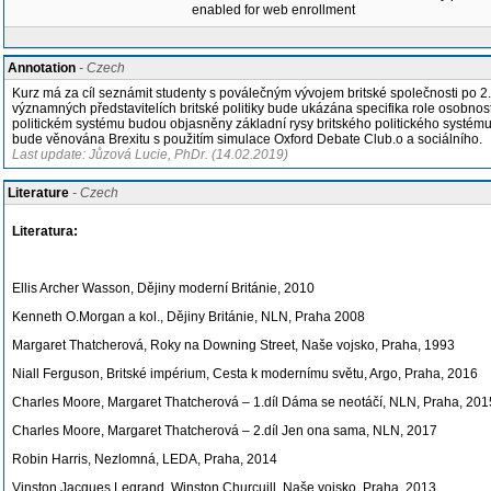
enabled for web enrollment
Annotation
- Czech
Kurz má za cíl seznámit studenty s poválečným vývojem britské společnosti po 2. 
významných představitelích britské politiky bude ukázána specifika role osobnosti
politickém systému budou objasněny základní rysy britského politického systému. 
bude věnována Brexitu s použitím simulace Oxford Debate Club.o a sociálního.
Last update: Jůzová Lucie, PhDr. (14.02.2019)
Literature
- Czech
Literatura:
Ellis Archer Wasson, Dějiny moderní Británie, 2010
Kenneth O.Morgan a kol., Dějiny Británie, NLN, Praha 2008
Margaret Thatcherová, Roky na Downing Street, Naše vojsko, Praha, 1993
Niall Ferguson, Britské impérium, Cesta k modernímu světu, Argo, Praha, 2016
Charles Moore, Margaret Thatcherová – 1.díl Dáma se neotáčí, NLN, Praha, 201
Charles Moore, Margaret Thatcherová – 2.díl Jen ona sama, NLN, 2017
Robin Harris, Nezlomná, LEDA, Praha, 2014
Vinston Jacques Legrand, Winston Churcuill, Naše vojsko, Praha, 2013