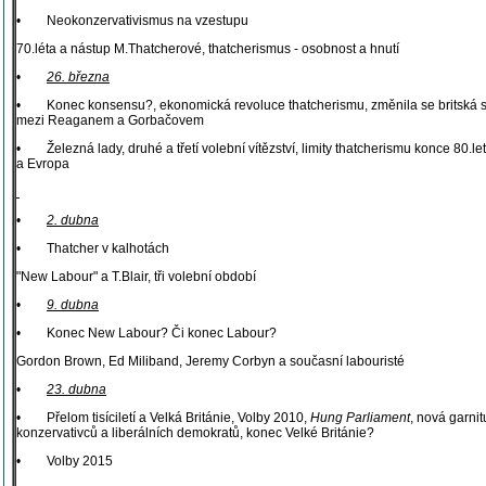
• Neokonzervativismus na vzestupu
70.léta a nástup M.Thatcherové, thatcherismus - osobnost a hnutí
•
26. března
• Konec konsensu?, ekonomická revoluce thatcherismu, změnila se britská spol
mezi Reaganem a Gorbačovem
• Železná lady, druhé a třetí volební vítězství, limity thatcherismu konce 80.le
a Evropa
•
2. dubna
• Thatcher v kalhotách
"New Labour" a T.Blair, tři volební období
•
9. dubna
• Konec New Labour? Či konec Labour?
Gordon Brown, Ed Miliband, Jeremy Corbyn a současní labouristé
•
23. dubna
• Přelom tisíciletí a Velká Británie, Volby 2010,
Hung Parliament
, nová garnit
konzervativců a liberálních demokratů, konec Velké Británie?
• Volby 2015