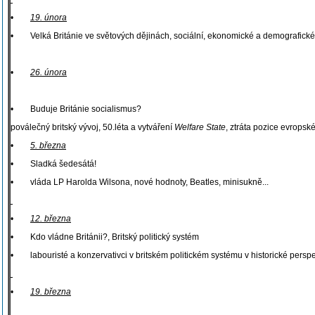
•
19. února
• Velká Británie ve světových dějinách, sociální, ekonomické a demografick
•
26. února
• Buduje Británie socialismus?
poválečný britský vývoj, 50.léta a vytváření
Welfare State
, ztráta pozice evropské
•
5. března
• Sladká šedesátá!
• vláda LP Harolda Wilsona, nové hodnoty, Beatles, minisukně...
•
12. března
• Kdo vládne Británii?, Britský politický systém
• labouristé a konzervativci v britském politickém systému v historické perspe
•
19. března