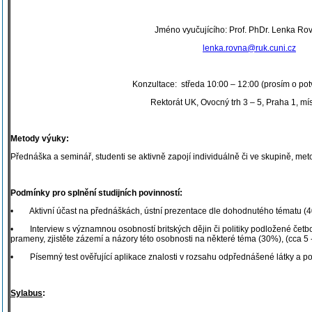
Jméno vyučujícího: Prof. PhDr. Lenka Ro
lenka.rovna@ruk.cuni.cz
Konzultace: středa 10:00 – 12:00 (prosím o pot
Rektorát UK, Ovocný trh 3 – 5, Praha 1, mí
Metody výuky:
Přednáška a seminář, studenti se aktivně zapojí individuálně či ve skupině, m
Podmínky pro splnění studijních povinností:
• Aktivní účast na přednáškách, ústní prezentace dle dohodnutého tématu (
• Interview s významnou osobností britských dějin či politiky podložené četbo
prameny, zjistěte zázemí a názory této osobnosti na některé téma (30%), (cca 5 -
• Písemný test ověřující aplikace znalosti v rozsahu odpřednášené látky a pov
Sylabus
: