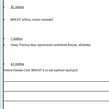
•
30. dubna
• BREXIT, příčiny, rozbor výsledků
•
7. května
• Vláda Theresy May, vyjednávání podmínek Brexitu, důsledky
•
14. května
Oxford Debate Club: BREXIT a co dál (upřesní vyučující)