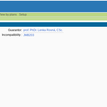
iew by plans
Setup
Guarantor:
prof. PhDr. Lenka Rovná, CSc.
Incompatibility :
JMB203