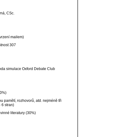
vná, CSc.
vrzení mailem)
stnost 307
etoda simulace Oxford Debate Club
40%)
u pamětí, rozhovorů, atd. nejméně tři
 6 stran)
inné literatury (30%)