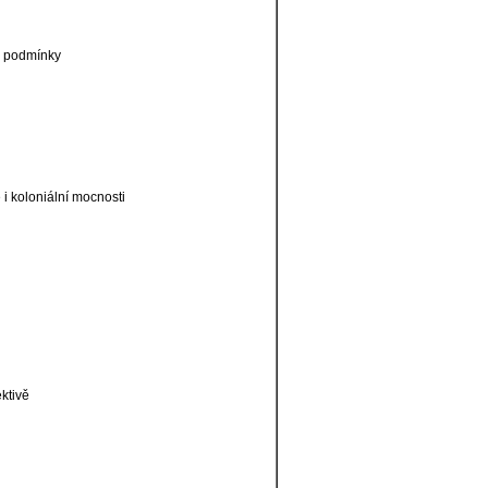
é podmínky
 i koloniální mocnosti
ktivě