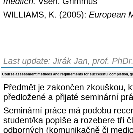
médiích.
Všeň: Grimmus
WILLIAMS, K. (2005):
European M
Last update: Jirák Jan, prof. PhDr
Course assessment methods and requirements for successful completion, 
Předmět je zakončen zkouškou, kt
předložené a přijaté seminární pr
Seminární práce má podobu recenz
student/ka popíše a rozebere tři 
odborných (komunikačně či mediol