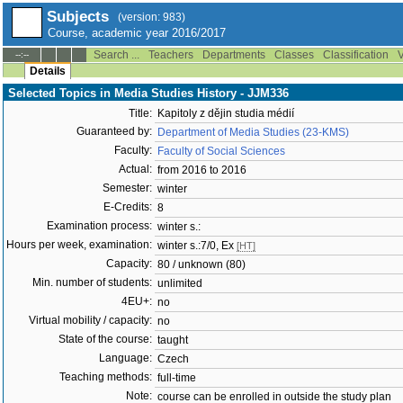
Subjects
(version: 983)
Course, academic year 2016/2017
Search ...
Teachers
Departments
Classes
Classification
V
--:--
Details
Selected Topics in Media Studies History - JJM336
Title:
Kapitoly z dějin studia médií
Guaranteed by:
Department of Media Studies (23-KMS)
Faculty:
Faculty of Social Sciences
Actual:
from 2016 to 2016
Semester:
winter
E-Credits:
8
Examination process:
winter s.:
Hours per week, examination:
winter s.:7/0, Ex
[HT]
Capacity:
80 / unknown (80)
Min. number of students:
unlimited
4EU+:
no
Virtual mobility / capacity:
no
State of the course:
taught
Language:
Czech
Teaching methods:
full-time
Note:
course can be enrolled in outside the study plan