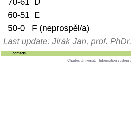
70-61 D
60-51 E
50-0 F (neprospěl/a)
Last update: Jirák Jan, prof. PhDr
contacts
Charles University
|
Information system o