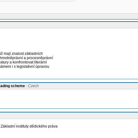
již mají znalost základních
t hmotněprávní a procesněprávní
ury a konfrontovat literární
ámeni i s legislativní úpravou
grading scheme
- Czech
Základní instituty dědického práva