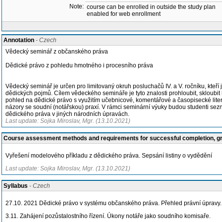
Note:
course can be enrolled in outside the study plan
enabled for web enrollment
Annotation
- Czech
Vědecký seminář z občanského práva
Dědické právo z pohledu hmotného i procesního práva
Vědecký seminář je určen pro limitovaný okruh posluchačů IV. a V. ročníku, kteří 
dědických pojmů. Cílem vědeckého semináře je tyto znalosti prohloubit, skloubi
pohled na dědické právo s využitím učebnicové, komentářové a časopisecké literat
názory se soudní (notářskou) praxí. V rámci seminární výuky budou studenti sezn
dědického práva v jiných národních úpravách.
Last update: Sojka Miroslav, Mgr. (13.10.2021)
Course assessment methods and requirements for successful completion, 
Vyřešení modelového příkladu z dědického práva. Sepsání listiny o vydědění
Last update: Sojka Miroslav, Mgr. (13.10.2021)
Syllabus
- Czech
27.10. 2021 Dědické právo v systému občanského práva. Přehled právní úpravy. 
3.11. Zahájení pozůstalostního řízení. Úkony notáře jako soudního komisaře.