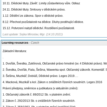
10.11. Dědické tituly. Závěť. Limity zůstavitelovy vůle. Odkaz
24.11. Dědické tituly. Smlouvy v dědickém právu.
1.12. Dědění ze zákona. Spor o dědické právo.
8.12. Přechod pozůstalosti na dědice. Dluhy postihující dědice.
15.12. Potvrzení nabytí dědictví. Rozdělení pozůstalosti.
Last update: Sojka Miroslav, Mgr. (14.10.2021)
Learning resources
- Czech
Základní literatura:
.
1. Dvořák, Švestka, Zuklínová, Občanské právo hmotné (sv. 4 Dědické právo). W
2. Švestka, Dvořák, Fiala, Šešina, Wawerka spol. Občanský zákoník. Komentář. S
3. Šešina, Muzikář, Dobiáš, Dědické právo. Leges 2019….
4. Macková, Muzikář a kol. Zákon o zvláštních řízeních soudních. Leges 2016
Právní předpisy, směrnice a judikatura (v aktuálním znění):
1. Občanský zákoník č. 89/2012 Sb. v platném znění.
2. Zákon č. 292/2013 Sb. o zvláštních řízeních soudních.