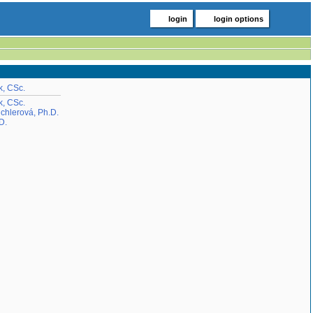
login
login options
k, CSc.
k, CSc.
ichlerová, Ph.D.
D.