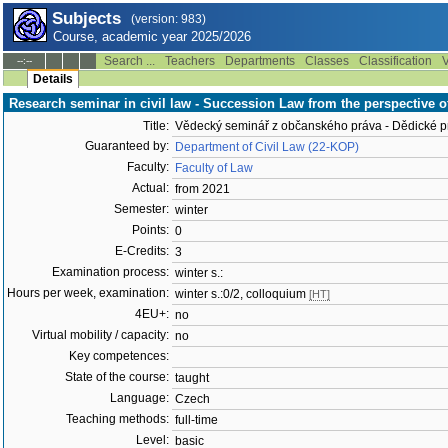
Subjects
(version: 983)
Course, academic year 2025/2026
Search ...
Teachers
Departments
Classes
Classification
V
--:--
Details
Research seminar in civil law - Succession Law from the perspective o
Title:
Vědecký seminář z občanského práva - Dědické p
Guaranteed by:
Department of Civil Law (22-KOP)
Faculty:
Faculty of Law
Actual:
from 2021
Semester:
winter
Points:
0
E-Credits:
3
Examination process:
winter s.:
Hours per week, examination:
winter s.:0/2, colloquium
[HT]
4EU+:
no
Virtual mobility / capacity:
no
Key competences:
State of the course:
taught
Language:
Czech
Teaching methods:
full-time
Level:
basic