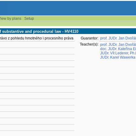
iew by plans
Setup
f substantive and procedural law - HV4110
rávo z pohledu hmotného i procesního práva
Guarantor:
prof. JUDr. Jan Dvořá
Teacher(s):
prof. JUDr. Jan Dvořá
doc. JUDr. Kateřina E
JUDr. Vít Lederer, Ph.
JUDr. Karel Wawerka