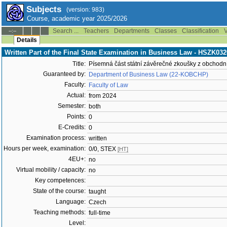
Subjects
(version: 983)
Course, academic year 2025/2026
Search ...
Teachers
Departments
Classes
Classification
V
--:--
Details
Written Part of the Final State Examination in Business Law - HSZK032
Title:
Písemná část státní závěrečné zkoušky z obchodn
Guaranteed by:
Department of Business Law (22-KOBCHP)
Faculty:
Faculty of Law
Actual:
from 2024
Semester:
both
Points:
0
E-Credits:
0
Examination process:
written
Hours per week, examination:
0/0, STEX
[HT]
4EU+:
no
Virtual mobility / capacity:
no
Key competences:
State of the course:
taught
Language:
Czech
Teaching methods:
full-time
Level: