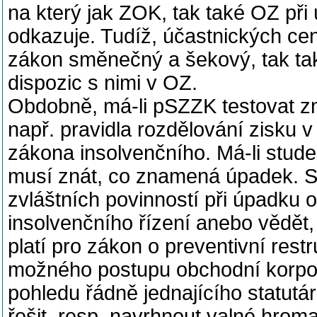
na který jak ZOK, tak také OZ při
odkazuje. Tudíž, účastnických ce
zákon směnečný a šekový, tak ta
dispozic s nimi v OZ.
Obdobně, má-li pSZZK testovat zna
např. pravidla rozdělování zisku 
zákona insolvenčního. Má-li stude
musí znát, co znamená úpadek. Ste
zvláštních povinností při úpadku
insolvenčního řízení anebo vědět,
platí pro zákon o preventivní rest
možného postupu obchodní korpor
pohledu řádně jednajícího statutá
řešit, resp. navrhnout valné hrom