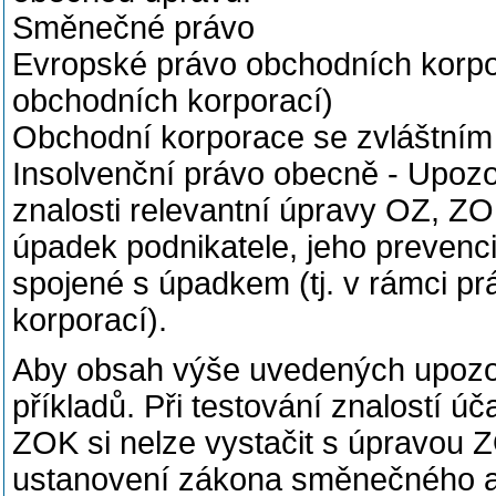
Směnečné právo
Evropské právo obchodních korpo
obchodních korporací)
Obchodní korporace se zvláštní
Insolvenční právo obecně - Upozo
znalosti relevantní úpravy OZ, ZOK
úpadek podnikatele, jeho prevenci,
spojené s úpadkem (tj. v rámci p
korporací).
Aby obsah výše uvedených upozorn
příkladů. Při testování znalostí 
ZOK si nelze vystačit s úpravou Z
ustanovení zákona směnečného a š