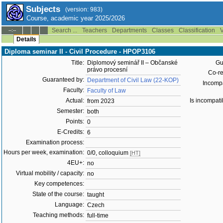
Subjects
(version: 983)
Course, academic year 2025/2026
Search ...
Teachers
Departments
Classes
Classification
V
--:--
Details
Diploma seminar II - Civil Procedure - HPOP3106
Title:
Diplomový seminář II – Občanské
Gu
právo procesní
Co-re
Guaranteed by:
Department of Civil Law (22-KOP)
Incompat
Faculty:
Faculty of Law
Actual:
Is incompati
from 2023
Semester:
both
Points:
0
E-Credits:
6
Examination process:
Hours per week, examination:
0/0, colloquium
[HT]
4EU+:
no
Virtual mobility / capacity:
no
Key competences:
State of the course:
taught
Language:
Czech
Teaching methods:
full-time