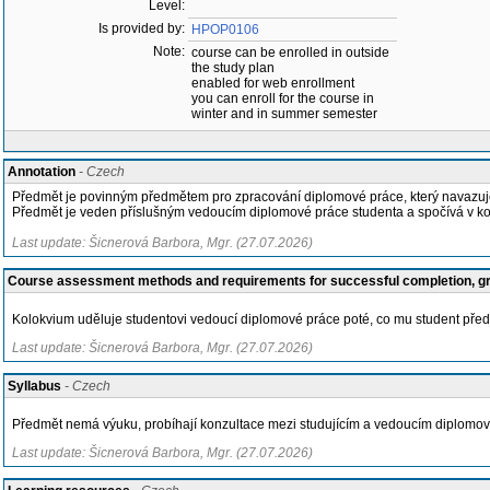
Level:
Is provided by:
HPOP0106
Note:
course can be enrolled in outside
the study plan
enabled for web enrollment
you can enroll for the course in
winter and in summer semester
Annotation
- Czech
Předmět je povinným předmětem pro zpracování diplomové práce, který navazuj
Předmět je veden příslušným vedoucím diplomové práce studenta a spočívá v kon
Last update: Šicnerová Barbora, Mgr. (27.07.2026)
Course assessment methods and requirements for successful completion, 
Kolokvium uděluje studentovi vedoucí diplomové práce poté, co mu student předl
Last update: Šicnerová Barbora, Mgr. (27.07.2026)
Syllabus
- Czech
Předmět nemá výuku, probíhají konzultace mezi studujícím a vedoucím diplomov
Last update: Šicnerová Barbora, Mgr. (27.07.2026)