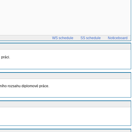
WS schedule
SS schedule
Noticeboard
 práci.
álního rozsahu diplomové práce.