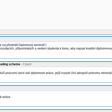
e na předmět Diplomový seminář I.
zultacích, připomínkách a vedení studenta k tomu, aby napsal kvalitní diplomovou
grading scheme
- Czech
oží pracovní verzi své diplomové práce, jejíž rozsah činí alespoň polovinu minim
é práce.