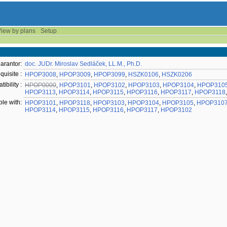
iew by plans
Setup
arantor:
doc. JUDr. Miroslav Sedláček, LL.M., Ph.D.
quisite :
HPOP3008
,
HPOP3009
,
HPOP3099
,
HSZK0106
,
HSZK0206
ibility :
HPOP0000
,
HPOP3101
,
HPOP3102
,
HPOP3103
,
HPOP3104
,
HPOP310
HPOP3113
,
HPOP3114
,
HPOP3115
,
HPOP3116
,
HPOP3117
,
HPOP3118
ble with:
HPOP3101
,
HPOP3118
,
HPOP3103
,
HPOP3104
,
HPOP3105
,
HPOP310
HPOP3114
,
HPOP3115
,
HPOP3116
,
HPOP3117
,
HPOP3102