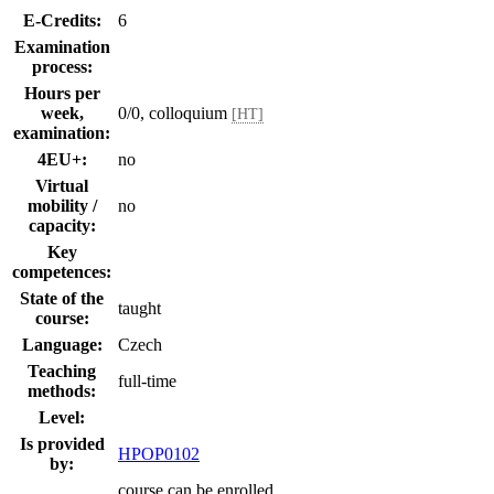
E-Credits:
6
Examination
process:
Hours per
week,
0/0, colloquium
[HT]
examination:
4EU+:
no
Virtual
mobility /
no
capacity:
Key
competences:
State of the
taught
course:
Language:
Czech
Teaching
full-time
methods:
Level:
Is provided
HPOP0102
by:
course can be enrolled