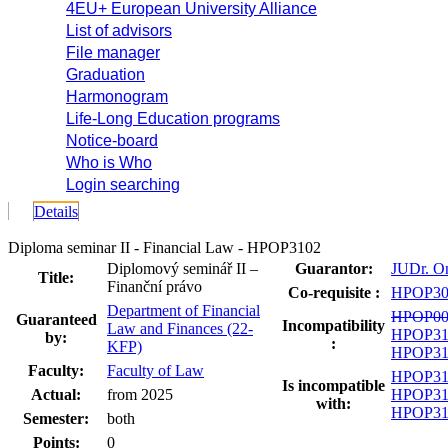
4EU+ European University Alliance
List of advisors
File manager
Graduation
Harmonogram
Life-Long Education programs
Notice-board
Who is Who
Login searching
Details
Diploma seminar II - Financial Law - HPOP3102
Diplomový seminář II –
Guarantor:
JUDr. On
Title:
Finanční právo
Co-requisite :
HPOP30
Department of Financial
HPOP00
Guaranteed
Incompatibility
Law and Finances (22-
HPOP31
by:
:
KFP)
HPOP31
Faculty:
Faculty of Law
HPOP31
Is incompatible
Actual:
from 2025
HPOP31
with:
HPOP31
Semester:
both
Points:
0