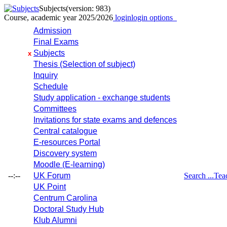
Subjects
(version: 983)
Course, academic year 2025/2026
login
login options
Admission
Final Exams
Subjects
x
Thesis (Selection of subject)
Inquiry
Schedule
Study application - exchange students
Committees
Invitations for state exams and defences
Central catalogue
E-resources Portal
Discovery system
Moodle (E-learning)
--:--
UK Forum
Search ...
Tea
UK Point
Centrum Carolina
Doctoral Study Hub
Klub Alumni