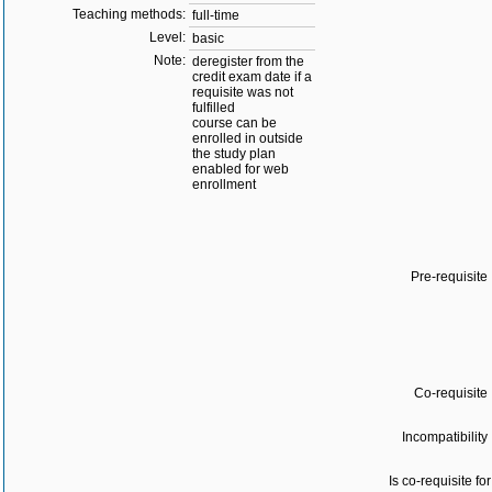
Teaching methods:
full-time
Level:
basic
Note:
deregister from the
credit exam date if a
requisite was not
fulfilled
course can be
enrolled in outside
the study plan
enabled for web
enrollment
Pre-requisite 
Co-requisite 
Incompatibility 
Is co-requisite for