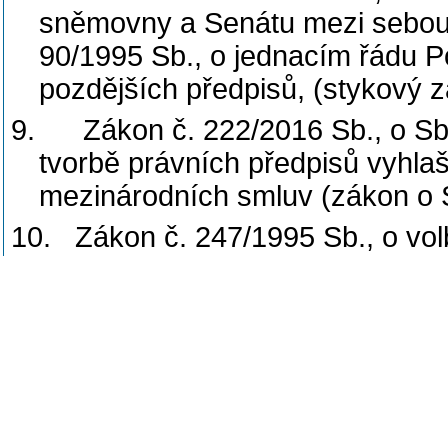
sněmovny a Senátu mezi sebou
90/1995 Sb., o jednacím řádu 
pozdějších předpisů, (stykový z
9.
Zákon č. 222/2016 Sb., o S
tvorbě právních předpisů vyhl
mezinárodních smluv (zákon o 
10.
Zákon č. 247/1995 Sb., o vo
změně a doplnění některých da
11.
Zákon č. 275/2012 Sb., o vol
některých zákonů (zákon o volbě
12.
Zákon č. 88/2024 Sb., o sprá
13. Zákon č. 234/2025 Sb., o vol