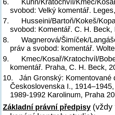
6.
Kühn/Kratochvíl/Kmec/Kosař a
svobod: Velký komentář. Leges,
7.
Husseini/Bartoň/Kokeš/Kopa a
svobod: Komentář. C. H. Beck, 
8.
Wagnerová/Šimíček/Langášek/
práv a svobod: komentář. Wolte
9.
Kmec/Kosař/Kratochvíl/Bobe
komentář
.
Praha, C. H. Beck, 2
10.
Ján Gronský: Komentované 
Československa I., 1914–1945, I
1989-1992 Karolinum, Praha 2
(vždy
Základní právní předpisy