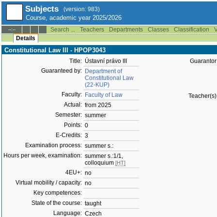
Subjects
(version: 983)
Course, academic year 2025/2026
Search ...
Teachers
Departments
Classes
Classification
V
--:--
Details
Constitutional Law III - HPOP3043
Title:
Ústavní právo III
Guarantor
Guaranteed by:
Department of
Constitutional Law
(22-KUP)
Faculty:
Faculty of Law
Teacher(s)
Actual:
from 2025
Semester:
summer
Points:
0
E-Credits:
3
Examination process:
summer s.:
Hours per week, examination:
summer s.:1/1,
colloquium
[HT]
4EU+:
no
Virtual mobility / capacity:
no
Key competences:
State of the course:
taught
Language:
Czech