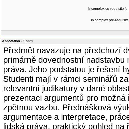
Is complex co-requisite for
In complex pre-requisite
Annotation
- Czech
Předmět navazuje na předchozí d
primárně dovednostní nadstavbu 
práva. Jeho podstatou je řešení 
Studenti mají v rámci seminářů za
relevantní judikatury v dané oblas
prezentaci argumentů pro možná ř
zpětnou vazbu. Přednášková výuk
argumentace a interpretace, prác
lidská práva, praktický pohled na