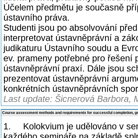
Účelem předmětu je současně pří
ústavního práva.
Studenti jsou po absolvování pře
interpretovat ústavněprávní a zá
judikaturu Ústavního soudu a Evro
ev. prameny potřebné pro řešení 
ústavněprávní praxí. Dále jsou sc
prezentovat ústavněprávní argumen
konkrétních ústavněprávních spo
Last update: Šicnerová Barbora, 
Course assessment methods and requirements for successful completion, 
1. Kolokvium je udělováno v sem
každého semináře na základě spln