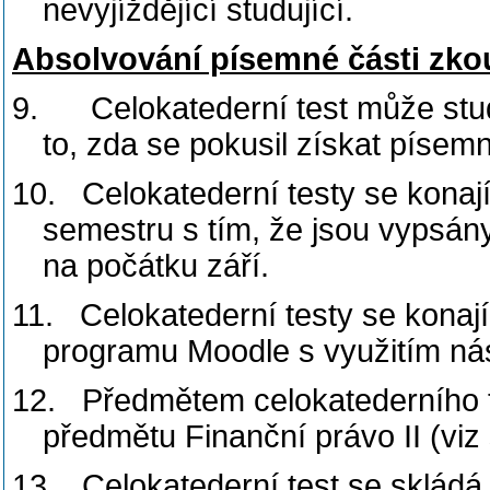
nevyjíždějící studující.
Absolvování písemné části zko
9.
Celokatederní test může stud
to, zda se pokusil získat písem
10.
Celokatederní testy se kona
semestru s tím, že jsou vypsán
na počátku září.
11.
Celokatederní testy se kona
programu Moodle s využitím ná
12.
Předmětem celokatederního t
předmětu Finanční právo II (viz
13.
Celokatederní test se skládá