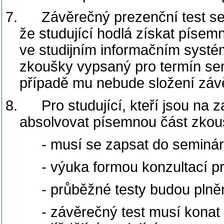
7.
Závěrečný prezenční test s
že studující hodlá získat píse
ve studijním informačním systém
zkoušky vypsaný pro termín sem
případě mu nebude složení zá
8.
Pro studující, kteří jsou na 
absolvovat písemnou část zkoušk
- musí se zapsat do seminárn
- výuka formou konzultací 
- průběžné testy budou plně
- závěrečný test musí konat