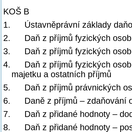
KOŠ B
1.
Ústavněprávní základy daň
2.
Daň z příjmů fyzických osob 
3.
Daň z příjmů fyzických osob
4.
Daň z příjmů fyzických osob
majetku a ostatních příjmů
5.
Daň z příjmů právnických o
6.
Daně z příjmů – zdaňování o
7.
Daň z přidané hodnoty – dod
8.
Daň z přidané hodnoty – posk