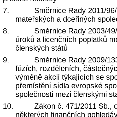
7.
Směrnice Rady 2011/96
mateřských a dceřiných společ
8.
Směrnice Rady 2003/49
úroků a licenčních poplatků m
členských států
9.
Směrnice Rady 2009/133
fúzích, rozděleních, částečný
výměně akcií týkajících se spo
přemístění sídla evropské spo
společnosti mezi členskými st
10.
Zákon č. 471/2011 Sb., 
některých finančních pohledá