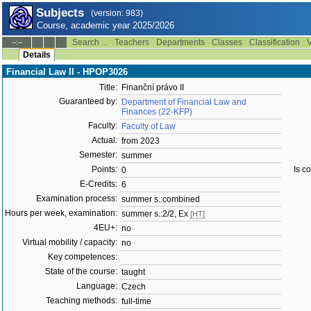
Subjects
(version: 983)
Course, academic year 2025/2026
Search ...
Teachers
Departments
Classes
Classification
V
--:--
Details
Financial Law II - HPOP3026
Title:
Finanční právo II
Guaranteed by:
Department of Financial Law and
Finances (22-KFP)
Faculty:
Faculty of Law
Actual:
from 2023
Semester:
summer
Points:
Is c
0
E-Credits:
6
Examination process:
summer s.:combined
Hours per week, examination:
summer s.:2/2, Ex
[HT]
4EU+:
no
Virtual mobility / capacity:
no
Key competences:
State of the course:
taught
Language:
Czech
Teaching methods:
full-time