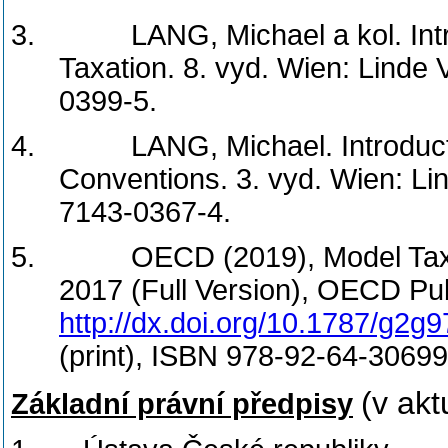
3.
LANG, Michael a kol.
In
Taxation. 8. vyd. Wien: Linde
0399-5.
4.
LANG, Michael. Introduct
Conventions. 3. vyd. Wien: Li
7143-0367-4.
5.
OECD (2019), Model Tax
2017 (Full Version), OECD Pub
http://dx.doi.org/10.1787/g2g
(print), ISBN 978-92-64-3069
(v akt
Základní právní předpisy