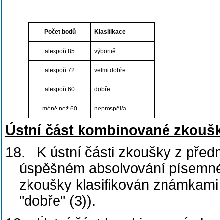
Počet bodů
Klasifikace
alespoň 85
výborně
alespoň 72
velmi dobře
alespoň 60
dobře
méně než 60
neprospěl/a
Ústní část kombinované zkouš
18.
K ústní části zkoušky z před
úspěšném absolvování písemné čá
zkoušky klasifikován známkami "
"dobře" (3)).