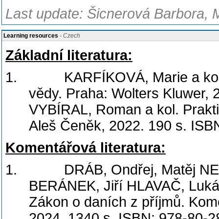
Last update: Šicnerová Barbora, 
Learning resources
- Czech
Základní literatura:
1.
KARFÍKOVÁ, Marie a kol.
vědy. Praha: Wolters Kluwer,
VYBÍRAL, Roman a kol. Praktik
Aleš Čeněk, 2022. 190 s. ISB
Komentářová literatura:
1.
DRÁB, Ondřej, Matěj 
BERÁNEK, Jiří HLAVAČ, Luká
Zákon o daních z příjmů. Kome
2024. 1340 s. ISBN: 978-80-2