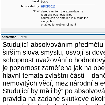
Level:
basic
Is provided by:
HPOP0026
Note:
deregister from the exam date if a
requisite was not fulfilled
course can be enrolled in outside the
study plan
enabled for web enrollment
Annotation
- Czech
Studující absolvováním předmětu 
širším slova smyslu, osvojí si dove
schopnost uvažování o hodnotový
je pozornost zaměřena jak na obe
hlavní témata zvláštní části – dan
nemovitých věcí, mezinárodní a e
Studující by měli být po absolvov
pravidla na zadané skutkové okolno