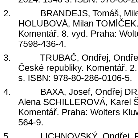
2.
BRANDEJS, Tomáš, Mil
HOLUBOVÁ, Milan TOMÍČEK. Z
Komentář. 8. vyd. Praha: Wolt
7598-436-4.
3.
TRUBAČ, Ondřej, Ondřej
České republiky. Komentář. 2.
s. ISBN: 978-80-286-0106-5.
4.
BAXA, Josef, Ondřej D
Alena SCHILLEROVÁ, Karel Š
Komentář. Praha: Wolters Klu
564-9.
5.
LICHNOVSKÝ, Ondřej, 