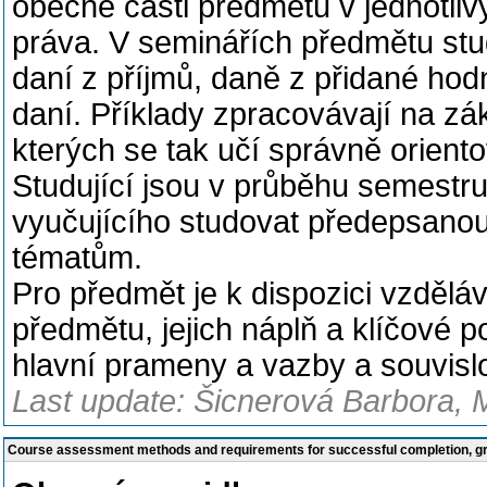
obecné části předmětu v jednotliv
práva. V seminářích předmětu studu
daní z příjmů, daně z přidané hod
daní. Příklady zpracovávají na zá
kterých se tak učí správně oriento
Studující jsou v průběhu semestr
vyučujícího studovat předepsanou 
tématům.
Pro předmět je k dispozici vzděláv
předmětu, jejich náplň a klíčové p
hlavní prameny a vazby a souvislos
Last update: Šicnerová Barbora, 
Course assessment methods and requirements for successful completion, 