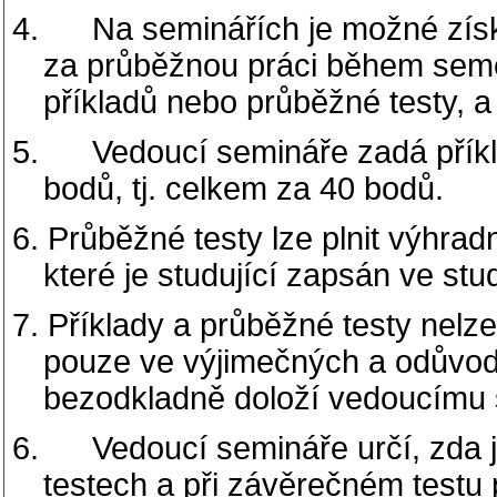
4.
Na seminářích je možné zís
za průběžnou práci během seme
příkladů nebo průběžné testy, a
5.
Vedoucí semináře zadá příkl
bodů, tj. celkem za 40 bodů.
6. Průběžné testy lze plnit výhra
které je studující zapsán ve st
7. Příklady a průběžné testy nelze
pouze ve výjimečných a odůvodn
bezodkladně doloží vedoucímu 
6.
Vedoucí semináře určí, zda
testech a při závěrečném testu 