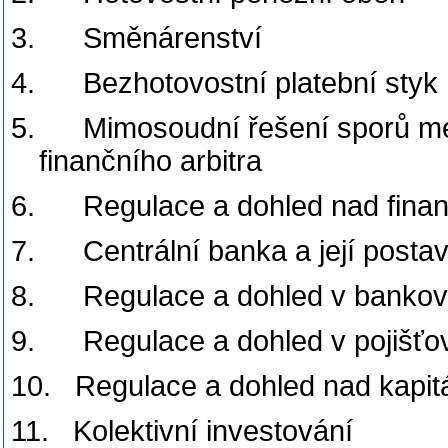
3.
Směnárenství
4.
Bezhotovostní platební styk
5.
Mimosoudní řešení sporů mezi
finančního arbitra
6.
Regulace a dohled nad fin
7.
Centrální banka a její posta
8.
Regulace a dohled v bankov
9.
Regulace a dohled v pojišťov
10.
Regulace a dohled nad kapi
11.
Kolektivní investování