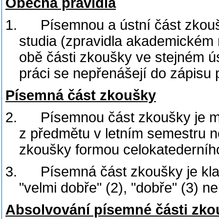
Obecná pravidla
1.
Písemnou a ústní část zkouš
studia (zpravidla akademickém r
obě části zkoušky ve stejném ú
práci se nepřenášejí do zápisu 
Písemná část zkoušky
2.
Písemnou část zkoušky je 
z předmětu v letním semestru 
zkoušky formou celokatederního
3.
Písemná část zkoušky je kla
"velmi dobře" (2), "dobře" (3) n
Absolvování písemné části zko