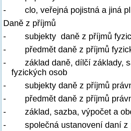
-
clo, veřejná pojistná a jiná
Daně z příjmů
-
subjekty
daně z příjmů fyz
-
předmět daně z příjmů fyzi
-
základ daně, dílčí základy,
fyzických osob
-
subjekty daně z příjmů práv
-
předmět daně z příjmů práv
-
základ, sazba, výpočet a ob
-
společná ustanovení daní z 