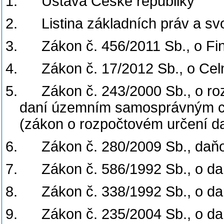
1.
Ústava České republiky
2.
Listina základních práv a s
3.
Zákon č. 456/2011 Sb., o Fi
4.
Zákon č. 17/2012 Sb., o Cel
5.
Zákon č. 243/2000 Sb., o r
daní územním samosprávným c
(zákon o rozpočtovém určení d
6.
Zákon č. 280/2009 Sb., daň
7.
Zákon č. 586/1992 Sb., o da
8.
Zákon č. 338/1992 Sb., o da
9.
Zákon č. 235/2004 Sb., o da