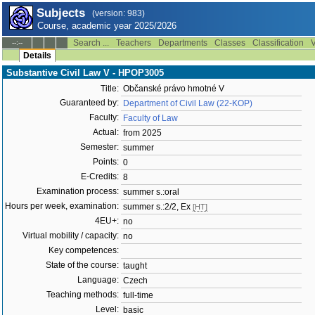
Subjects
(version: 983)
Course, academic year 2025/2026
Search ...
Teachers
Departments
Classes
Classification
V
--:--
Details
Substantive Civil Law V - HPOP3005
Title:
Občanské právo hmotné V
Guaranteed by:
Department of Civil Law (22-KOP)
Faculty:
Faculty of Law
Actual:
from 2025
Semester:
summer
Points:
0
E-Credits:
8
Examination process:
summer s.:oral
Hours per week, examination:
summer s.:2/2, Ex
[HT]
4EU+:
no
Virtual mobility / capacity:
no
Key competences:
State of the course:
taught
Language:
Czech
Teaching methods:
full-time
Level:
basic