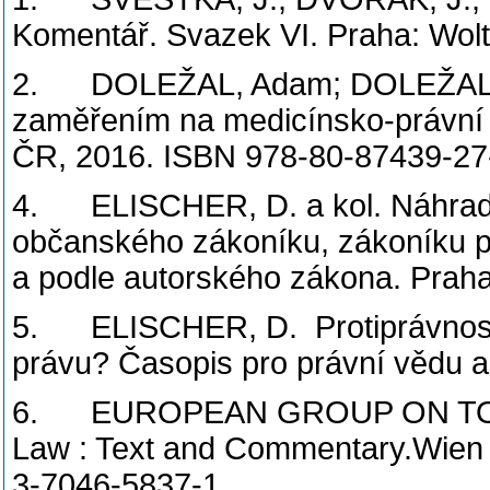
Komentář. Svazek VI. Praha: Wolt
2. DOLEŽAL, Adam; DOLEŽAL, To
zaměřením na medicínsko-právní s
ČR, 2016. ISBN 978-80-87439-27
4. ELISCHER, D. a kol. Náhrada
občanského zákoníku, zákoníku pr
a podle autorského zákona. Praha
5. ELISCHER, D. Protiprávnost 
právu? Časopis pro právní vědu a 
6. EUROPEAN GROUP ON TORT L
Law : Text and Commentary.Wien 
3-7046-5837-1.