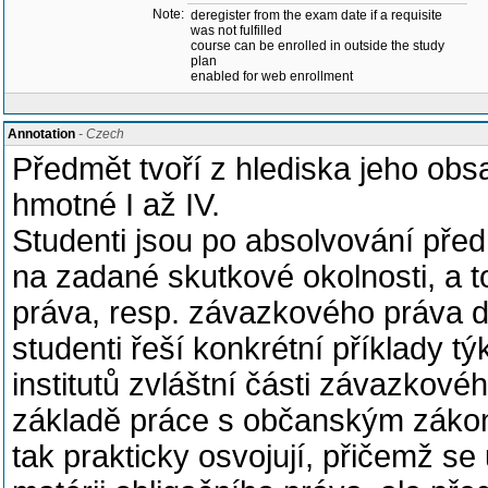
Note:
deregister from the exam date if a requisite
was not fulfilled
course can be enrolled in outside the study
plan
enabled for web enrollment
Annotation
- Czech
Předmět tvoří z hlediska jeho ob
hmotné I až IV.
Studenti jsou po absolvování před
na zadané skutkové okolnosti, a t
práva, resp. závazkového práva d
studenti řeší konkrétní příklady týk
institutů zvláštní části závazkové
základě práce s občanským zákoní
tak prakticky osvojují, přičemž se