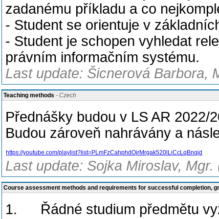
zadanému příkladu a co nejkomplex
- Student se orientuje v základn
- Student je schopen vyhledat rele
právním informačním systému.
Last update: Šicnerová Barbora, 
Teaching methods
- Czech
Přednášky budou v LS AR 2022/20
Budou zároveň nahrávány a násle
https://youtube.com/playlist?list=PLmFzCahphdOjrMrgak520lLiCcLqBnqjd
Last update: Sojka Miroslav, Mgr.
Course assessment methods and requirements for successful completion, 
1. Řádné studium předmětu vyž