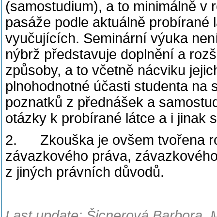
(samostudium), a to minimálně v r
pasáže podle aktuálně probírané 
vyučujících. Seminární výuka nen
nýbrž představuje doplnění a roz
způsoby, a to včetně nácviku jeji
plnohodnotné účasti studenta na s
poznatků z přednášek a samostudi
otázky k probírané látce a i jinak
2. Zkouška je ovšem tvořena ro
závazkového práva, závazkového 
z jiných právních důvodů.
Last update: Šicnerová Barbora, 