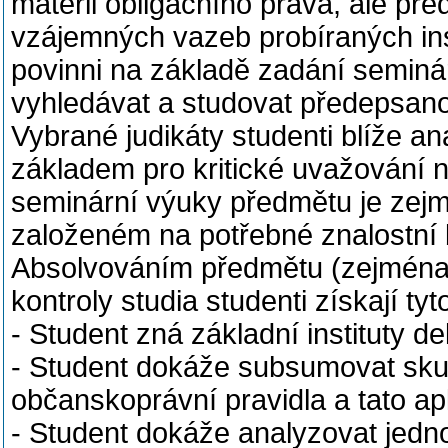
matérii obligačního práva, ale před
vzájemných vazeb probíraných ins
povinni na základě zadání seminá
vyhledávat a studovat předepsano
Vybrané judikáty studenti blíže an
základem pro kritické uvažování n
seminární výuky předmětu je zejm
založeném na potřebné znalostní 
Absolvováním předmětu (zejména 
kontroly studia studenti získají tyt
- Student zná základní instituty d
- Student dokáže subsumovat sku
občanskoprávní pravidla a tato apl
- Student dokáže analyzovat jedno