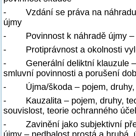
- Vzdání se práva na náhradu ú
újmy
- Povinnost k náhradě újmy – p
- Protiprávnost a okolnosti vyluč
- Generální deliktní klauzule –
smluvní povinnosti a porušení do
- Újma/škoda – pojem, druhy, n
- Kauzalita – pojem, druhy, teo
souvislost, teorie ochranného úč
- Zavinění jako subjektivní pře
újmy – nedbalost prostá a hrubá