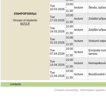
10:00
Tue
-
lecture
Škoda; způsob
10.03.2026
11:30
25bHPOP3005p1
10:00
Tue
-
lecture
Zvláštní příp
Groups of students
17.03.2026
11:30
M.P.3.P
10:00
Tue
-
lecture
Zvláštní příp
24.03.2026
11:30
10:00
Tue
-
lecture
Smluvní odp
31.03.2026
11:30
10:00
Tue
Evropský rozm
-
lecture
07.04.2026
úpravu
11:30
10:00
Tue
-
lecture
Nemajetková ú
14.04.2026
11:30
10:00
Tue
-
lecture
Bezdůvodné ob
21.04.2026
11:30
contacts
Charles University
|
Information system o