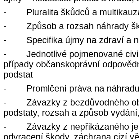
- Pluralita škůdců a multikauzá
- Způsob a rozsah náhrady ško
- Specifika újmy na zdraví a n
- Jednotlivé pojmenované civilní
případy občanskoprávní odpovědn
podstat
- Promlčení práva na náhradu
- Závazky z bezdůvodného oboha
podstaty, rozsah a způsob vydání
- Závazky z nepřikázaného jednat
odvracení škody, záchrana cizí věc