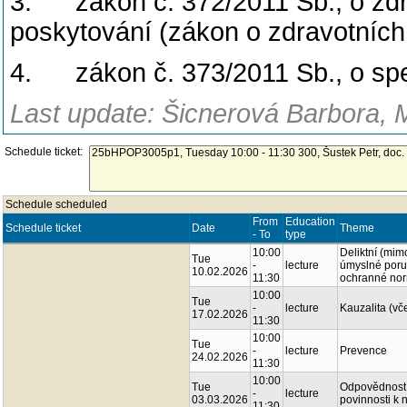
3. zákon č. 372/2011 Sb., o zdr
poskytování (zákon o zdravotních
4. zákon č. 373/2011 Sb., o spe
Last update: Šicnerová Barbora, 
Schedule ticket:
Schedule scheduled
From
Education
Schedule ticket
Date
Theme
- To
type
10:00
Deliktní (mim
Tue
-
lecture
úmyslné poruš
10.02.2026
11:30
ochranné norm
10:00
Tue
-
lecture
Kauzalita (vč
17.02.2026
11:30
10:00
Tue
-
lecture
Prevence
24.02.2026
11:30
10:00
Tue
Odpovědnost z
-
lecture
03.03.2026
povinnosti k 
11:30