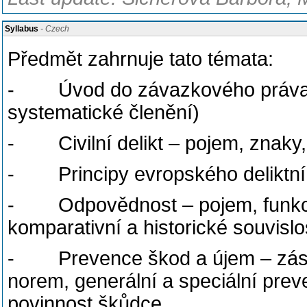
Syllabus
- Czech
Předmět zahrnuje tato témata:
- Úvod do závazkového práva de
systematické členění)
- Civilní delikt – pojem, znaky, d
- Principy evropského deliktn
- Odpovědnost – pojem, funkce a
komparativní a historické souvislo
- Prevence škod a újem – zása
norem, generální a speciální prev
povinnost škůdce