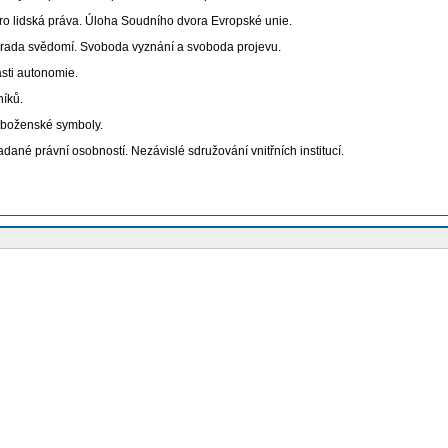
 lidská práva. Úloha Soudního dvora Evropské unie.
hrada svědomí. Svoboda vyznání a svoboda projevu.
sti autonomie.
níků.
Náboženské symboly.
ané právní osobností. Nezávislé sdružování vnitřních institucí.