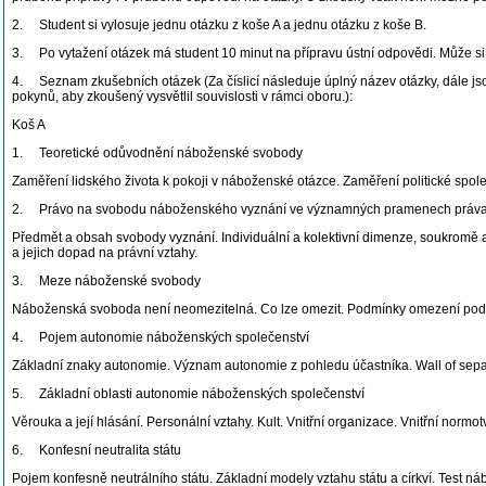
2. Student si vylosuje jednu otázku z koše A a jednu otázku z koše B.
3. Po vytažení otázek má student 10 minut na přípravu ústní odpovědi. Může si j
4. Seznam zkušebních otázek (Za číslicí následuje úplný název otázky, dále jso
pokynů, aby zkoušený vysvětlil souvislosti v rámci oboru.):
Koš A
1. Teoretické odůvodnění náboženské svobody
Zaměření lidského života k pokoji v náboženské otázce. Zaměření politické společn
2. Právo na svobodu náboženského vyznání ve významných pramenech práv
Předmět a obsah svobody vyznání. Individuální a kolektivní dimenze, soukromě a
a jejich dopad na právní vztahy.
3. Meze náboženské svobody
Náboženská svoboda není neomezitelná. Co lze omezit. Podmínky omezení podle 
4. Pojem autonomie náboženských společenství
Základní znaky autonomie. Význam autonomie z pohledu účastníka. Wall of sep
5. Základní oblasti autonomie náboženských společenství
Věrouka a její hlásání. Personální vztahy. Kult. Vnitřní organizace. Vnitřní normo
6. Konfesní neutralita státu
Pojem konfesně neutrálního státu. Základní modely vztahu státu a církví. Test 