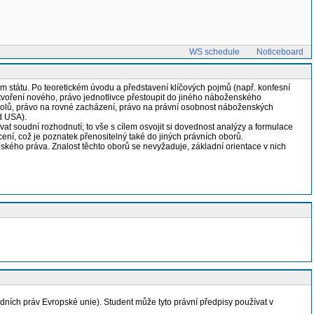
WS schedule
Noticeboard
státu. Po teoretickém úvodu a představení klíčových pojmů (např. konfesní
ytvoření nového, právo jednotlivce přestoupit do jiného náboženského
bolů, právo na rovné zacházení, právo na právní osobnost náboženských
ud USA).
t soudní rozhodnutí; to vše s cílem osvojit si dovednost analýzy a formulace
ní, což je poznatek přenositelný také do jiných právních oborů.
kého práva. Znalost těchto oborů se nevyžaduje, základní orientace v nich
dních práv Evropské unie). Student může tyto právní předpisy používat v