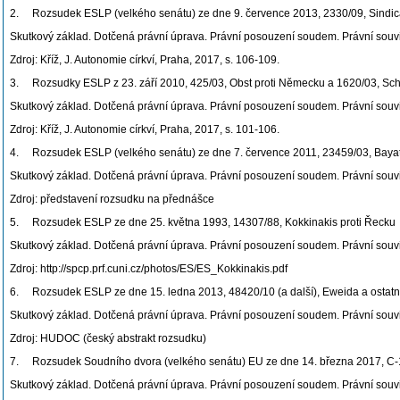
2. Rozsudek ESLP (velkého senátu) ze dne 9. července 2013, 2330/09, Sindica
Skutkový základ. Dotčená právní úprava. Právní posouzení soudem. Právní souvisl
Zdroj: Kříž, J. Autonomie církví, Praha, 2017, s. 106-109.
3. Rozsudky ESLP z 23. září 2010, 425/03, Obst proti Německu a 1620/03, Sc
Skutkový základ. Dotčená právní úprava. Právní posouzení soudem. Právní souvisl
Zdroj: Kříž, J. Autonomie církví, Praha, 2017, s. 101-106.
4. Rozsudek ESLP (velkého senátu) ze dne 7. července 2011, 23459/03, Bayaty
Skutkový základ. Dotčená právní úprava. Právní posouzení soudem. Právní souvisl
Zdroj: představení rozsudku na přednášce
5. Rozsudek ESLP ze dne 25. května 1993, 14307/88, Kokkinakis proti Řecku
Skutkový základ. Dotčená právní úprava. Právní posouzení soudem. Právní souvisl
Zdroj: http://spcp.prf.cuni.cz/photos/ES/ES_Kokkinakis.pdf
6. Rozsudek ESLP ze dne 15. ledna 2013, 48420/10 (a další), Eweida a ostatní
Skutkový základ. Dotčená právní úprava. Právní posouzení soudem. Právní souvisl
Zdroj: HUDOC (český abstrakt rozsudku)
7. Rozsudek Soudního dvora (velkého senátu) EU ze dne 14. března 2017, C-1
Skutkový základ. Dotčená právní úprava. Právní posouzení soudem. Právní souvisl