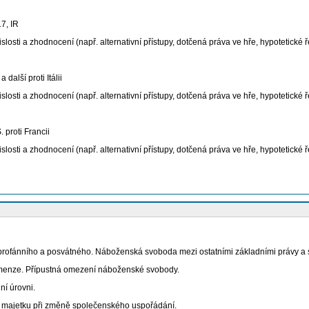
7, IR
osti a zhodnocení (např. alternativní přístupy, dotčená práva ve hře, hypotetické
alší proti Itálii
osti a zhodnocení (např. alternativní přístupy, dotčená práva ve hře, hypotetické
proti Francii
osti a zhodnocení (např. alternativní přístupy, dotčená práva ve hře, hypotetické
 profánního a posvátného. Náboženská svoboda mezi ostatními základními právy a
dimenze. Přípustná omezení náboženské svobody.
í úrovni.
majetku při změně společenského uspořádání.