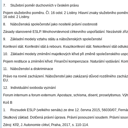
7. Služební poměr duchovních v českém právu
Pojem služebního poměru. Čl. 16 odst. 2 Listiny. Hlavní znaky služebního pomě
16 odst. 2 Listiny.
8. Náboženská společenství jako nositelé právní osobnosti
Zásady stanovené ESLP. Mnohovrstevnost církevního uspořádání. Nezávislé zřizová
9. Základní modely vztahu státu a náboženských společenství
Konfesní stát. Konfestní stát à rebours. Kvazikonfesní stát. Nekonfesní stát odl
10. Základní modely zmírnění majetkových křivd při změně společenského usp
Pojem restituce a zmírnění křivd. Finanční kompenzace. Naturální vydávání. Kom
11. Náboženství a diskriminace
Právo na rovné zacházení. Náboženství jako zakázaný důvod rozdílného zacháze
EU.
12. Individuální svoboda vyznání
Forum internum a forum externum. Apostaze, schisma, disent, proselytismus. V
Koš B
1. Rozsudek ESLP (velkého senátu) ze dne 12. června 2015, 56030/07, Fernán
Skutkový základ. Dotčená právní úprava. Právní posouzení soudem. Právní souvisl
Zdroj: Kříž, J. Autonomie církví, Praha, 2017, s. 110-114.