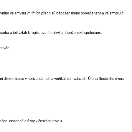
vního ve smyslu vnitřních předpisů náboženského společenství a ve smyslu čl.
oba a její vztah k registrované církvi a náboženské společnosti.
cování.
diskriminace v horizontálních a vertikálních vztazích. Úloha Soudního dvora
 řešení obdobné otázky v českém právu).