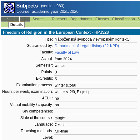
Subjects
(version: 983)
Course, academic year 2025/2026
Search ...
Teachers
Departments
Classes
Classification
V
--:--
Details
Freedom of Religion in the European Context - HP3928
Title:
Náboženská svoboda v evropském kontextu
Guaranteed by:
Department of Legal History (22-KPD)
Faculty:
Faculty of Law
Actual:
from 2024
Semester:
winter
Points:
0
E-Credits:
3
Examination process:
winter s.:oral
Hours per week, examination:
winter s.:2/0, Ex
[HT]
4EU+:
no
Virtual mobility / capacity:
no
Key competences:
State of the course:
taught
Language:
Czech
Teaching methods:
full-time
Level: