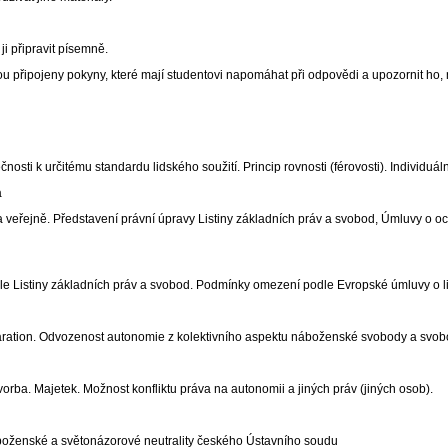
i připravit písemně.
u připojeny pokyny, které mají studentovi napomáhat při odpovědi a upozornit ho,
osti k určitému standardu lidského soužití. Princip rovnosti (férovosti). Individuá
a
 veřejně. Představení právní úpravy Listiny základních práv a svobod, Úmluvy o oc
Listiny základních práv a svobod. Podmínky omezení podle Evropské úmluvy o lids
aration. Odvozenost autonomie z kolektivního aspektu náboženské svobody a svob
tvorba. Majetek. Možnost konfliktu práva na autonomii a jiných práv (jiných osob).
náboženské a světonázorové neutrality českého Ústavního soudu