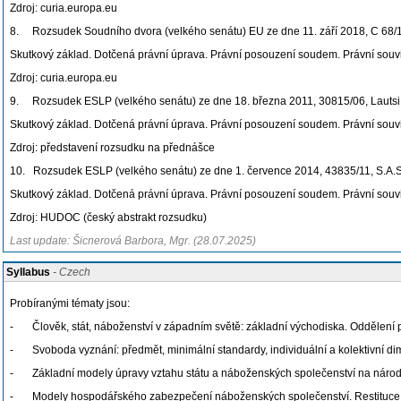
Zdroj: curia.europa.eu
8. Rozsudek Soudního dvora (velkého senátu) EU ze dne 11. září 2018, C 68/1
Skutkový základ. Dotčená právní úprava. Právní posouzení soudem. Právní souvisl
Zdroj: curia.europa.eu
9. Rozsudek ESLP (velkého senátu) ze dne 18. března 2011, 30815/06, Lautsi a d
Skutkový základ. Dotčená právní úprava. Právní posouzení soudem. Právní souvisl
Zdroj: představení rozsudku na přednášce
10. Rozsudek ESLP (velkého senátu) ze dne 1. července 2014, 43835/11, S.A.S. 
Skutkový základ. Dotčená právní úprava. Právní posouzení soudem. Právní souvisl
Zdroj: HUDOC (český abstrakt rozsudku)
Last update: Šicnerová Barbora, Mgr. (28.07.2025)
Syllabus
- Czech
Probíranými tématy jsou:
- Člověk, stát, náboženství v západním světě: základní východiska. Oddělení
- Svoboda vyznání: předmět, minimální standardy, individuální a kolektivní 
- Základní modely úpravy vztahu státu a náboženských společenství na národn
- Modely hospodářského zabezpečení náboženských společenství. Restituce 