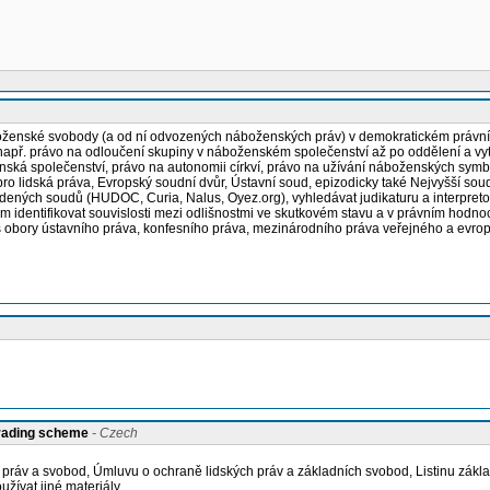
oženské svobody (a od ní odvozených náboženských práv) v demokratickém právním 
 (např. právo na odloučení skupiny v náboženském společenství až po oddělení a v
nská společenství, právo na autonomii církví, právo na užívání náboženských sym
d pro lidská práva, Evropský soudní dvůr, Ústavní soud, epizodicky také Nejvyšší so
ených soudů (HUDOC, Curia, Nalus, Oyez.org), vyhledávat judikaturu a interpretova
identifikovat souvislosti mezi odlišnostmi ve skutkovém stavu a v právním hodnoce
obory ústavního práva, konfesního práva, mezinárodního práva veřejného a evrops
grading scheme
- Czech
 práv a svobod, Úmluvu o ochraně lidských práv a základních svobod, Listinu zákla
žívat jiné materiály.