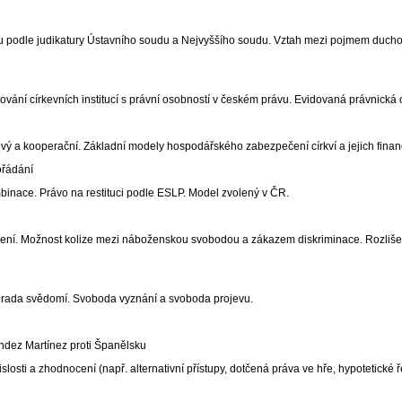
ru podle judikatury Ústavního soudu a Nejvyššího soudu. Vztah mezi pojmem ducho
ní církevních institucí s právní osobností v českém právu. Evidovaná právnická os
ukový a kooperační. Základní modely hospodářského zabezpečení církví a jejich finan
ořádání
binace. Právo na restituci podle ESLP. Model zvolený v ČR.
ní. Možnost kolize mezi náboženskou svobodou a zákazem diskriminace. Rozlišení 
ýhrada svědomí. Svoboda vyznání a svoboda projevu.
dez Martínez proti Španělsku
osti a zhodnocení (např. alternativní přístupy, dotčená práva ve hře, hypotetické