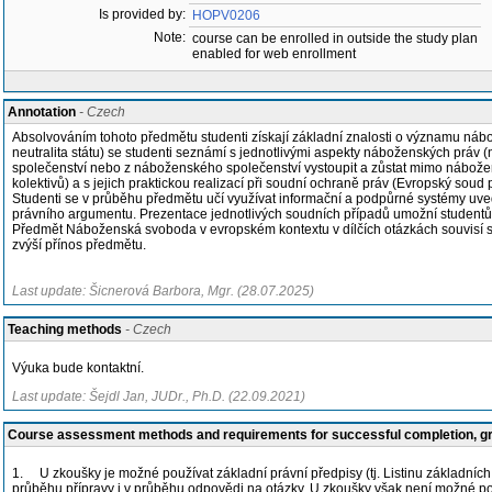
Is provided by:
HOPV0206
Note:
course can be enrolled in outside the study plan
enabled for web enrollment
Annotation
- Czech
Absolvováním tohoto předmětu studenti získají základní znalosti o významu náb
neutralita státu) se studenti seznámí s jednotlivými aspekty náboženských práv
společenství nebo z náboženského společenství vystoupit a zůstat mimo nábože
kolektivů) a s jejich praktickou realizací při soudní ochraně práv (Evropský sou
Studenti se v průběhu předmětu učí využívat informační a podpůrné systémy uved
právního argumentu. Prezentace jednotlivých soudních případů umožní studentům 
Předmět Náboženská svoboda v evropském kontextu v dílčích otázkách souvisí s 
zvýší přínos předmětu.
Last update: Šicnerová Barbora, Mgr. (28.07.2025)
Teaching methods
- Czech
Výuka bude kontaktní.
Last update: Šejdl Jan, JUDr., Ph.D. (22.09.2021)
Course assessment methods and requirements for successful completion, 
1. U zkoušky je možné používat základní právní předpisy (tj. Listinu základních
průběhu přípravy i v průběhu odpovědi na otázky. U zkoušky však není možné pou