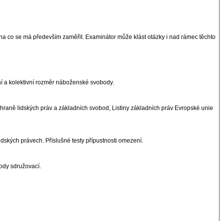
 na co se má především zaměřit. Examinátor může klást otázky i nad rámec těchto
lní a kolektivní rozměr náboženské svobody.
hraně lidských práv a základních svobod, Listiny základních práv Evropské unie
kých právech. Příslušné testy přípustnosti omezení.
ody sdružovací.