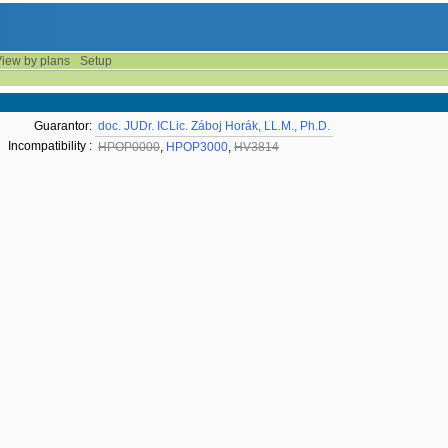
iew by plans
Setup
Guarantor:
doc. JUDr. ICLic. Záboj Horák, LL.M., Ph.D.
Incompatibility :
HPOP0000
,
HPOP3000
,
HV3814