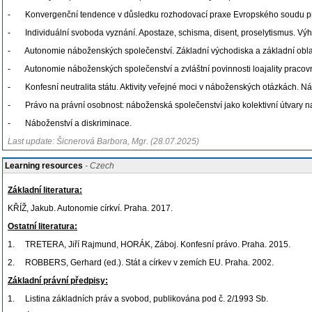
- Konvergenční tendence v důsledku rozhodovací praxe Evropského soudu pro
- Individuální svoboda vyznání. Apostaze, schisma, disent, proselytismus. Vý
- Autonomie náboženských společenství. Základní východiska a základní obla
- Autonomie náboženských společenství a zvláštní povinnosti loajality pracov
- Konfesní neutralita státu. Aktivity veřejné moci v náboženských otázkách. 
- Právo na právní osobnost: náboženská společenství jako kolektivní útvary nad
- Náboženství a diskriminace.
Last update: Šicnerová Barbora, Mgr. (28.07.2025)
Learning resources
- Czech
Základní literatura:
KŘÍŽ, Jakub. Autonomie církví. Praha. 2017.
Ostatní literatura:
1. TRETERA, Jiří Rajmund, HORÁK, Záboj. Konfesní právo. Praha. 2015.
2. ROBBERS, Gerhard (ed.). Stát a církev v zemích EU. Praha. 2002.
Základní právní předpisy:
1. Listina základních práv a svobod, publikována pod č. 2/1993 Sb.