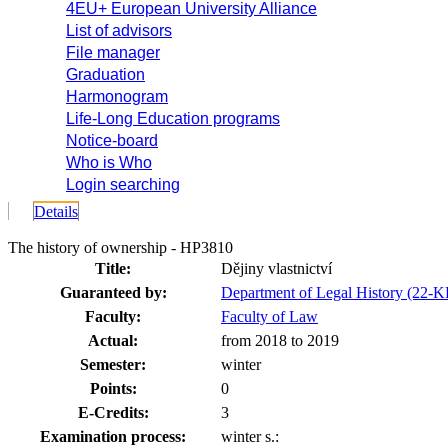
4EU+ European University Alliance
List of advisors
File manager
Graduation
Harmonogram
Life-Long Education programs
Notice-board
Who is Who
Login searching
Details
The history of ownership - HP3810
Title:
Dějiny vlastnictví
Guaranteed by:
Department of Legal History (22-
Faculty:
Faculty of Law
Actual:
from 2018 to 2019
Semester:
winter
Points:
0
E-Credits:
3
Examination process:
winter s.: