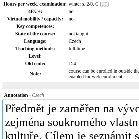
Hours per week, examination:
winter s.:2/0, C
[HT]
4EU+:
no
Virtual mobility / capacity:
no
Key competences:
State of the course:
not taught
Language:
Czech
Teaching methods:
full-time
Level:
Old code:
154
course can be enrolled in outside th
Note:
enabled for web enrollment
Annotation
- Czech
Předmět je zaměřen na vývoj
zejména soukromého vlastni
kultuře. Cílem je seznámit 