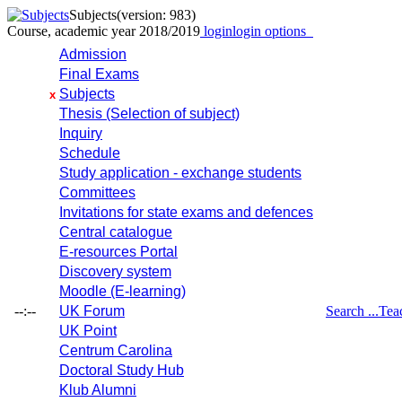
Subjects
(version: 983)
Course, academic year 2018/2019
login
login options
Admission
Final Exams
Subjects
x
Thesis (Selection of subject)
Inquiry
Schedule
Study application - exchange students
Committees
Invitations for state exams and defences
Central catalogue
E-resources Portal
Discovery system
Moodle (E-learning)
--:--
UK Forum
Search ...
Tea
UK Point
Centrum Carolina
Doctoral Study Hub
Klub Alumni