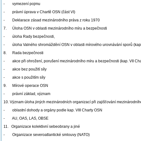
- vymezení pojmu
- právní úprava v Chartě OSN (část VI)
- Deklarace zásad mezinárodního práva z roku 1970
7. Úloha OSN v oblasti mezinárodního míru a bezpečnosti
- úloha Rady bezpečnosti,
- úloha Valného shromáždění OSN v oblasti mírového urovnávání sporů (kap.
8. Rada bezpečnosti
- akce při ohrožení, porušení mezinárodního míru a bezpečnosti (kap. VII Ch
- akce bez použití síly
- akce s použitím síly
9. Mírové operace OSN
- právní základ, význam
10. Význam úloha jiných mezinárodních organizací při zajišťování mezinárodníh
- oblastní dohody a orgány podle kap. VIII Charty OSN
- AU, OAS, LAS, OBSE
11. Organizace kolektivní sebeobrany a jiné
- Organizace severoatlantické smlouvy (NATO)