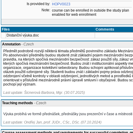
Is provided by:
HOPV0023
Note:
course can be enrolled in outside the study plan
enabled for web enrollment
Files
Comments
Distanční výuka.doc
Annotation
- Czech
Předmět podrobně rozvíjí některá témata předmětů povinného základu Mezinárodn
Po absolvování předmětu budou studenti znát základní pojem mezinárodní bezpečn
pravidla, na kterých spočívá mezinárodní bezpečnost: zákaz použití síly, zákaz v
kterých spočívá mezinárodní bezpečnost. Budou znát i institucionální aspekty m
organizace, organizace kolektivní sebeobrany. Budou schopni aplikovat příslušn
otázek použití ozbrojené síly. Studenti budou znát i základní pojmy práva odzbroj
odzbrojení včetně kontroly v oblasti odzbrojení, jednotlivých metod a prostředků
orientovat v příslušné mezinárodně právní úpravě smluvní i obyčejové. Budou sch
pochopí její význam.
Last update: Šicnerová Barbora, Mgr. (30.07.2025)
Teaching methods
- Czech
Výuka probíhá ve formě přednášek, přednášky jsou prezenční v čase a místnost
Last update: Ondřej Jan, prof. JUDr., CSc., DSc. (07.10.2024)
Course assessment methods and requirements for successful completion, 