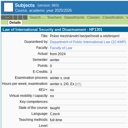
Subjects
(version: 983)
Course, academic year 2025/2026
Search ...
Teachers
Departments
Classes
Classification
V
--:--
Details
Law of International Security and Disarmament - HP1301
Title:
Právo mezinárodní bezpečnosti a odzbrojení
Guaranteed by:
Department of Public International Law (22-KMP)
Faculty:
Faculty of Law
Actual:
from 2024
Semester:
winter
Points:
0
E-Credits:
3
Examination process:
winter s.:oral
Hours per week, examination:
winter s.:2/0, Ex
[HT]
4EU+:
no
Virtual mobility / capacity:
no
Key competences:
State of the course:
taught
Language:
Czech
Teaching methods:
full-time
Level: