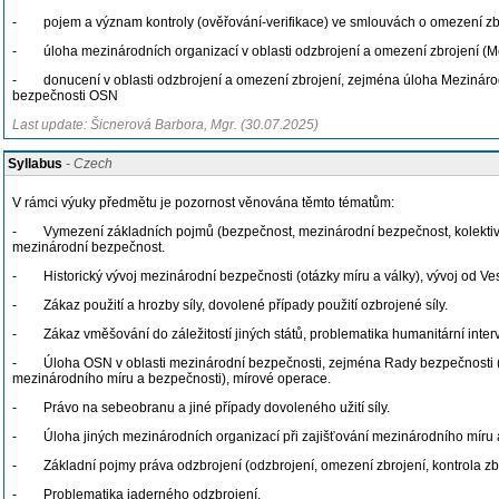
- pojem a význam kontroly (ověřování-verifikace) ve smlouvách o omezení zbr
- úloha mezinárodních organizací v oblasti odzbrojení a omezení zbrojení (M
- donucení v oblasti odzbrojení a omezení zbrojení, zejména úloha Mezinárod
bezpečnosti OSN
Last update: Šicnerová Barbora, Mgr. (30.07.2025)
Syllabus
- Czech
V rámci výuky předmětu je pozornost věnována těmto tématům:
- Vymezení základních pojmů (bezpečnost, mezinárodní bezpečnost, kolektivn
mezinárodní bezpečnost.
- Historický vývoj mezinárodní bezpečnosti (otázky míru a války), vývoj od Ves
- Zákaz použití a hrozby síly, dovolené případy použití ozbrojené síly.
- Zákaz vměšování do záležitostí jiných států, problematika humanitární inter
- Úloha OSN v oblasti mezinárodní bezpečnosti, zejména Rady bezpečnosti (zák
mezinárodního míru a bezpečnosti), mírové operace.
- Právo na sebeobranu a jiné případy dovoleného užití síly.
- Úloha jiných mezinárodních organizací při zajišťování mezinárodního míru a
- Základní pojmy práva odzbrojení (odzbrojení, omezení zbrojení, kontrola zbro
- Problematika jaderného odzbrojení.