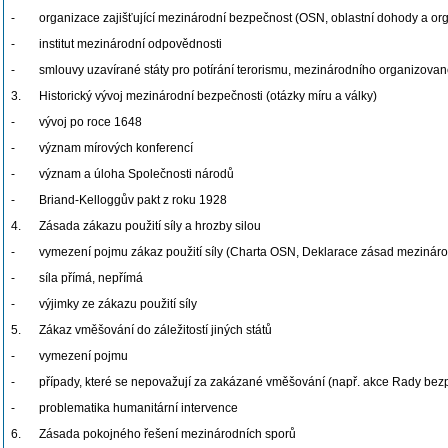
- organizace zajišťující mezinárodní bezpečnost (OSN, oblastní dohody a org
- institut mezinárodní odpovědnosti
- smlouvy uzavírané státy pro potírání terorismu, mezinárodního organizovan
3. Historický vývoj mezinárodní bezpečnosti (otázky míru a války)
- vývoj po roce 1648
- význam mírových konferencí
- význam a úloha Společnosti národů
- Briand-Kelloggův pakt z roku 1928
4. Zásada zákazu použití síly a hrozby silou
- vymezení pojmu zákaz použití síly (Charta OSN, Deklarace zásad mezináro
- síla přímá, nepřímá
- výjimky ze zákazu použití síly
5. Zákaz vměšování do záležitostí jiných států
- vymezení pojmu
- případy, které se nepovažují za zakázané vměšování (např. akce Rady bezp
- problematika humanitární intervence
6. Zásada pokojného řešení mezinárodních sporů