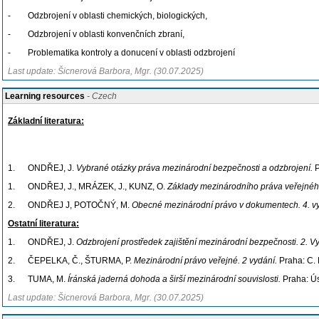
- Odzbrojení v oblasti chemických, biologických,
- Odzbrojení v oblasti konvenčních zbraní,
- Problematika kontroly a donucení v oblasti odzbrojení
Last update: Šicnerová Barbora, Mgr. (30.07.2025)
Learning resources
- Czech
Základní literatura:
1. ONDŘEJ, J.
Vybrané otázky práva mezinárodní bezpečnosti a odzbrojení.
P
1. ONDŘEJ, J., MRÁZEK, J., KUNZ, O.
Základy mezinárodního práva veřejného
2. ONDŘEJ J, POTOČNÝ, M.
Obecné mezinárodní právo v dokumentech. 4. vy
Ostatní literatura:
1. ONDŘEJ, J.
Odzbrojení prostředek zajištění mezinárodní bezpečnosti. 2. V
2. ČEPELKA, Č., ŠTURMA, P.
Mezinárodní právo veřejné. 2 vydání.
Praha: C. 
3. TUMA, M.
Íránská jaderná dohoda a širší mezinárodní souvislosti.
Praha: Ús
Last update: Šicnerová Barbora, Mgr. (30.07.2025)