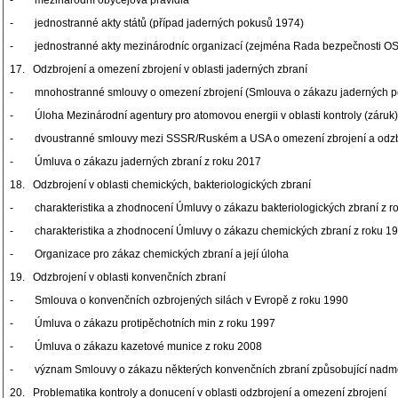
- mezinárodní obyčejová pravidla
- jednostranné akty států (případ jaderných pokusů 1974)
- jednostranné akty mezinárodníc organizací (zejména Rada bezpečnosti OS
17. Odzbrojení a omezení zbrojení v oblasti jaderných zbraní
- mnohostranné smlouvy o omezení zbrojení (Smlouva o zákazu jaderných pokus
- Úloha Mezinárodní agentury pro atomovou energii v oblasti kontroly (záruk)
- dvoustranné smlouvy mezi SSSR/Ruském a USA o omezení zbrojení a odzb
- Úmluva o zákazu jaderných zbraní z roku 2017
18. Odzbrojení v oblasti chemických, bakteriologických zbraní
- charakteristika a zhodnocení Úmluvy o zákazu bakteriologických zbraní z r
- charakteristika a zhodnocení Úmluvy o zákazu chemických zbraní z roku 1
- Organizace pro zákaz chemických zbraní a její úloha
19. Odzbrojení v oblasti konvenčních zbraní
- Smlouva o konvenčních ozbrojených silách v Evropě z roku 1990
- Úmluva o zákazu protipěchotních min z roku 1997
- Úmluva o zákazu kazetové munice z roku 2008
- význam Smlouvy o zákazu některých konvenčních zbraní způsobující nadměrn
20. Problematika kontroly a donucení v oblasti odzbrojení a omezení zbrojení