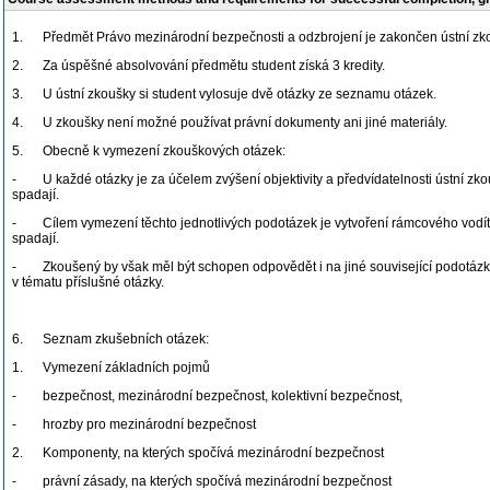
1. Předmět Právo mezinárodní bezpečnosti a odzbrojení je zakončen ústní zkou
2. Za úspěšné absolvování předmětu student získá 3 kredity.
3. U ústní zkoušky si student vylosuje dvě otázky ze seznamu otázek.
4. U zkoušky není možné používat právní dokumenty ani jiné materiály.
5. Obecně k vymezení zkouškových otázek:
- U každé otázky je za účelem zvýšení objektivity a předvídatelnosti ústní zkouš
spadají.
- Cílem vymezení těchto jednotlivých podotázek je vytvoření rámcového vodítka p
spadají.
- Zkoušený by však měl být schopen odpovědět i na jiné související podotázky, kt
v tématu příslušné otázky.
6. Seznam zkušebních otázek:
1. Vymezení základních pojmů
- bezpečnost, mezinárodní bezpečnost, kolektivní bezpečnost,
- hrozby pro mezinárodní bezpečnost
2. Komponenty, na kterých spočívá mezinárodní bezpečnost
- právní zásady, na kterých spočívá mezinárodní bezpečnost