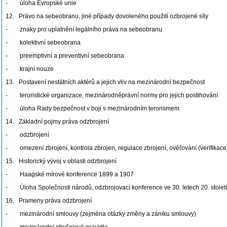
- úloha Evropské unie
12. Právo na sebeobranu, jiné případy dovoleného použití ozbrojené síly
- znaky pro uplatnění legálního práva na sebeobranu
- kolektivní sebeobrana
- preemptivní a preventivní sebeobrana
- krajní nouze
13. Postavení nestátních aktérů a jejich vliv na mezinárodní bezpečnost
- teroristické organizace, mezinárodněprávní normy pro jejich postihování
- úloha Rady bezpečnost v boji s mezinárodním terorismem
14. Základní pojmy práva odzbrojení
- odzbrojení
- omezení zbrojení, kontrola zbrojen, regulace zbrojení, ověřování (verifikace
15. Historický vývoj v oblasti odzbrojení
- Haagské mírové konference 1899 a 1907
- Úloha Společnosti národů, odzbrojovací konference ve 30. letech 20. století
16. Prameny práva odzbrojení
- mezinárodní smlouvy (zejména otázky změny a zániku smlouvy)