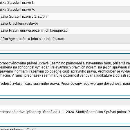
áška Stavební právo I.
áška Stavební právo V.
náška Správní řízení v 1. stupni
dnáška Urychlení výstavby
dnáška Právní úprava pozemních komunikací
dnáška Vyvlastnění a jeho soudní přezkum
ornost věnována právní úpravě územního plánování a stavebního řádu, přičemž každý
, zejména na schopnost vyhledání relevantních právních norem, na jejich správnou 
í s právními normami řazenými do obecné části správního práva. Prohlouben je výkl
rmacím. V rámci přednášek i seminářů je pozornost věnována judikatuře z oblasti s
předpisů zvláštní části správního práva. Procvičovány jsou vybrané dovednosti, např
ředepsané právní předpisy účinné od 1. 1. 2024. Studijní pomůcka Správní právo: 
grading scheme
- Czech