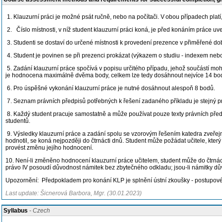
1. Klauzurní práci je možné psát ručně, nebo na počítači. V obou případech plat
2. Číslo místnosti, v níž student klauzurní práci koná, je před konáním práce u
3. Studenti se dostaví do určené místnosti k provedení prezence v přiměřené do
4. Student je povinen se při prezenci prokázat (výkazem o studiu - indexem neb
5. Zadání klauzurní práce spočívá v popisu určitého případu, jehož součástí mo
je hodnocena maximálně dvěma body, celkem lze tedy dosáhnout nejvíce 14 bo
6. Pro úspěšné vykonání klauzurní práce je nutné dosáhnout alespoň 8 bodů.
7. Seznam právních předpisů potřebných k řešení zadaného příkladu je stejný 
8. Každý student pracuje samostatně a může používat pouze texty právních předp
studentů.
9. Výsledky klauzurní práce a zadání spolu se vzorovým řešením katedra zveřejní 
hodnotil, se koná nejpozději do čtrnácti dnů. Student může požádat učitele, který 
provést změnu jejího hodnocení.
10. Není-li změněno hodnocení klauzurní práce učitelem, student může do čtrnác
právo IV posoudí důvodnost námitek bez zbytečného odkladu; jsou-li námitky 
Upozornění: Předpokladem pro konání KLP je splnění ústní zkoušky - postupové 
Last update: Šicnerová Barbora, Mgr. (30.01.2023)
Syllabus
- Czech