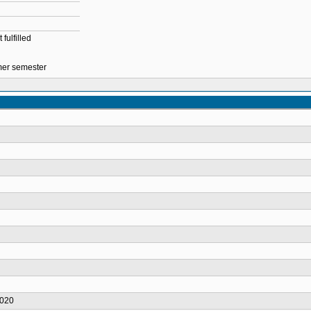
fulfilled
mmer semester
2020