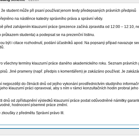
í, že student může při psaní používat jenom texty předepsaných právních předpisů
veřejněno na nástěnce katedry správního práva a správní vědy.
bě před zahájením klauzurní práce (prezence začíná zpravidla od 12:00 – 12:10, ne
o průkazem studenta) a podepsat se na prezenční listinu.
hou být i citace rozhodnutí, podání účastníků apod. Na popsaný případ navazuje 
dů.
pro všechny termíny klauzurní práce daného akademického roku. Seznam právních p
isů. Jiné prameny (např. předpis s komentářem) je zakázáno používat. Je zakázáno
nejpozději do čtrnácti dnů od jejího vykonání prostřednictvím studijního informační
jeho klauzurní práci opravoval, aby s ním v rámci konzultačních hodin probral jeho k
ti dnů od zpřístupnění výsledků klauzurní práce podat odůvodněné námitky garanto
důvodné, hodnocení písemné práce změní.
zkoušky z předmětu Správní právo III.