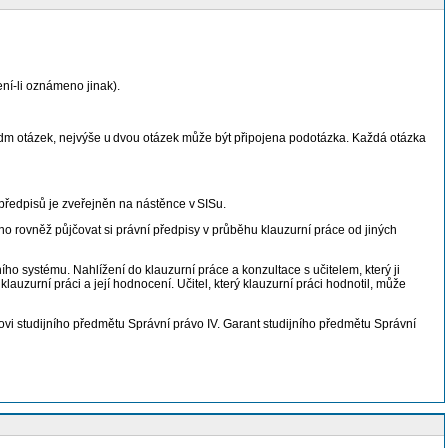
ní-li oznámeno jinak).
sedm otázek, nejvýše u dvou otázek může být připojena podotázka. Každá otázka
ředpisů je zveřejněn na nástěnce v SISu.
 rovněž půjčovat si právní předpisy v průběhu klauzurní práce od jiných
ho systému. Nahlížení do klauzurní práce a konzultace s učitelem, který ji
lauzurní práci a její hodnocení. Učitel, který klauzurní práci hodnotil, může
vi studijního předmětu Správní právo IV. Garant studijního předmětu Správní