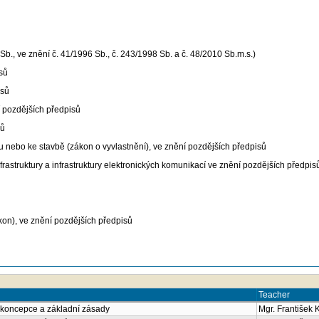
., ve znění č. 41/1996 Sb., č. 243/1998 Sb. a č. 48/2010 Sb.m.s.)
sů
isů
í pozdějších předpisů
sů
nebo ke stavbě (zákon o vyvlastnění), ve znění pozdějších předpisů
rastruktury a infrastruktury elektronických komunikací ve znění pozdějších předpis
on), ve znění pozdějších předpisů
Teacher
í koncepce a základní zásady
Mgr. František 