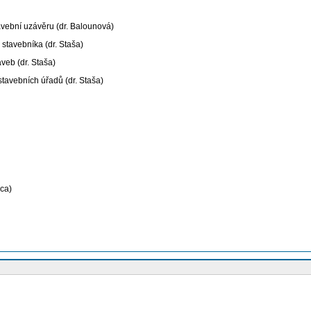
avební uzávěru (dr. Balounová)
 stavebníka (dr. Staša)
aveb (dr. Staša)
stavebních úřadů (dr. Staša)
ica)