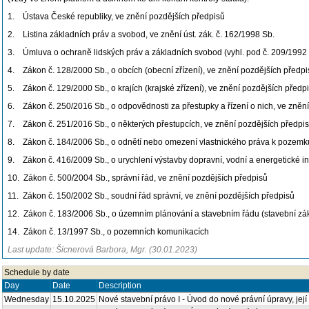
1. Ústava České republiky, ve znění pozdějších předpisů
2. Listina základních práv a svobod, ve znění úst. zák. č. 162/1998 Sb.
3. Úmluva o ochraně lidských práv a základních svobod (vyhl. pod č. 209/1992 Sb
4. Zákon č. 128/2000 Sb., o obcích (obecní zřízení), ve znění pozdějších předpi
5. Zákon č. 129/2000 Sb., o krajích (krajské zřízení), ve znění pozdějších předp
6. Zákon č. 250/2016 Sb., o odpovědnosti za přestupky a řízení o nich, ve zněn
7. Zákon č. 251/2016 Sb., o některých přestupcích, ve znění pozdějších předpi
8. Zákon č. 184/2006 Sb., o odnětí nebo omezení vlastnického práva k pozemku 
9. Zákon č. 416/2009 Sb., o urychlení výstavby dopravní, vodní a energetické inf
10. Zákon č. 500/2004 Sb., správní řád, ve znění pozdějších předpisů
11. Zákon č. 150/2002 Sb., soudní řád správní, ve znění pozdějších předpisů
12. Zákon č. 183/2006 Sb., o územním plánování a stavebním řádu (stavební zák
14. Zákon č. 13/1997 Sb., o pozemních komunikacích
Last update: Šicnerová Barbora, Mgr. (30.01.2023)
Schedule by date
Day
Date
Description
Wednesday
15.10.2025
Nové stavební právo I - Úvod do nové právní úpravy, jej