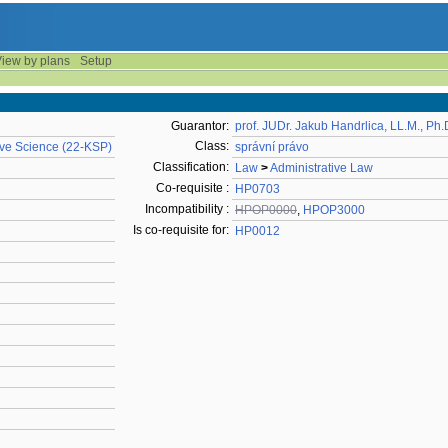
iew by plans
Setup
Guarantor:
prof. JUDr. Jakub Handrlica, LL.M., Ph.
Class:
ive Science (22-KSP)
správní právo
Classification:
Law
>
Administrative Law
Co-requisite :
HP0703
Incompatibility :
HPOP0000
,
HPOP3000
Is co-requisite for:
HP0012