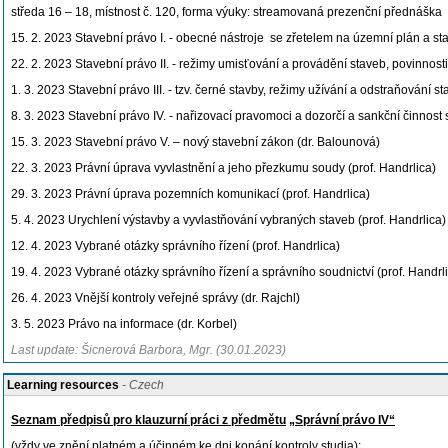
středa 16 – 18, místnost č. 120, forma výuky: streamovaná prezenční přednáška
15. 2. 2023 Stavební právo I. - obecné nástroje se zřetelem na územní plán a st
22. 2. 2023 Stavební právo II. - režimy umisťování a provádění staveb, povinnosti
1. 3. 2023 Stavební právo III. - tzv. černé stavby, režimy užívání a odstraňování st
8. 3. 2023 Stavební právo IV. - nařizovací pravomoci a dozorčí a sankční činnost 
15. 3. 2023 Stavební právo V. – nový stavební zákon (dr. Balounová)
22. 3. 2023 Právní úprava vyvlastnění a jeho přezkumu soudy (prof. Handrlica)
29. 3. 2023 Právní úprava pozemních komunikací (prof. Handrlica)
5. 4. 2023 Urychlení výstavby a vyvlastňování vybraných staveb (prof. Handrlica)
12. 4. 2023 Vybrané otázky správního řízení (prof. Handrlica)
19. 4. 2023 Vybrané otázky správního řízení a správního soudnictví (prof. Handrl
26. 4. 2023 Vnější kontroly veřejné správy (dr. Rajchl)
3. 5. 2023 Právo na informace (dr. Korbel)
Last update: Šicnerová Barbora, Mgr. (30.01.2023)
Learning resources
- Czech
Seznam předpisů pro klauzurní práci z předmětu
„Správní právo IV“
(vždy ve znění platném a účinném ke dni konání kontroly studia):