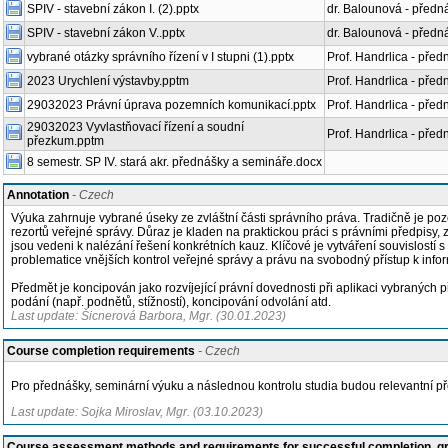
SPIV - stavební zákon I. (2).pptx
dr. Balounová - předn
SPIV - stavební zákon V..pptx
dr. Balounová - předn
vybrané otázky správního řízení v I stupni (1).pptx
Prof. Handrlica - před
2023 Urychlení výstavby.pptm
Prof. Handrlica - pře
29032023 Právní úprava pozemních komunikací.pptx
Prof. Handrlica - pře
29032023 Vyvlastňovací řízení a soudní
Prof. Handrlica - pře
přezkum.pptm
8 semestr. SP IV. stará akr. přednášky a semináře.docx
Annotation
- Czech
Výuka zahrnuje vybrané úseky ze zvláštní části správního práva. Tradičně je poz
rezortů veřejné správy. Důraz je kladen na praktickou práci s právními předpisy
jsou vedeni k nalézání řešení konkrétních kauz. Klíčové je vytváření souvislost
problematice vnějších kontrol veřejné správy a právu na svobodný přístup k info
Předmět je koncipován jako rozvíjející právní dovednosti při aplikaci vybraných 
podání (např. podnětů, stížností), koncipování odvolání atd.
Last update: Šicnerová Barbora, Mgr. (30.01.2023)
Course completion requirements
- Czech
Pro přednášky, seminární výuku a následnou kontrolu studia budou relevantní p
Last update: Sojka Miroslav, Mgr. (03.10.2023)
Course assessment methods and requirements for successful completion, 