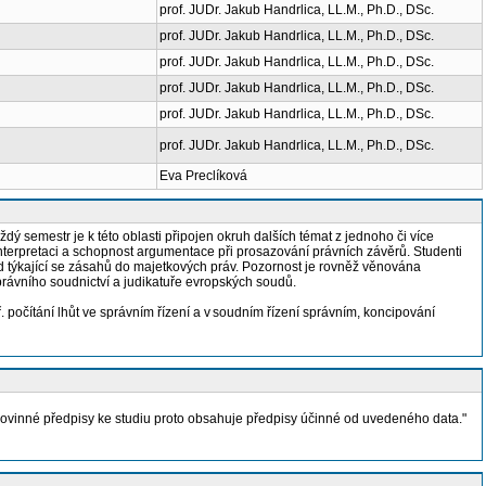
prof. JUDr. Jakub Handrlica, LL.M., Ph.D., DSc.
prof. JUDr. Jakub Handrlica, LL.M., Ph.D., DSc.
prof. JUDr. Jakub Handrlica, LL.M., Ph.D., DSc.
prof. JUDr. Jakub Handrlica, LL.M., Ph.D., DSc.
prof. JUDr. Jakub Handrlica, LL.M., Ph.D., DSc.
prof. JUDr. Jakub Handrlica, LL.M., Ph.D., DSc.
Eva Preclíková
 semestr je k této oblasti připojen okruh dalších témat z jednoho či více
interpretaci a schopnost argumentace při prosazování právních závěrů. Studenti
ad týkající se zásahů do majetkových práv. Pozornost je rovněž věnována
právního soudnictví a judikatuře evropských soudů.
. počítání lhůt ve správním řízení a v soudním řízení správním, koncipování
Povinné předpisy ke studiu proto obsahuje předpisy účinné od uvedeného data."