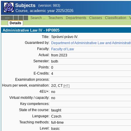
Subjects
(version: 983)
Course, academic year 2025/2026
Search ...
Teachers
Departments
Classes
Classification
V
--:--
Details
Administrative Law IV - HP0805
Title:
Správní právo IV.
Guaranteed by:
Department of Administrative Law and Administrat
Faculty:
Faculty of Law
Actual:
from 2023
Semester:
both
Points:
0
E-Credits:
4
Examination process:
Hours per week, examination:
2/2, CT
[HT]
4EU+:
no
Virtual mobility / capacity:
no
Key competences:
State of the course:
taught
Language:
Czech
Teaching methods:
full-time
Level:
basic