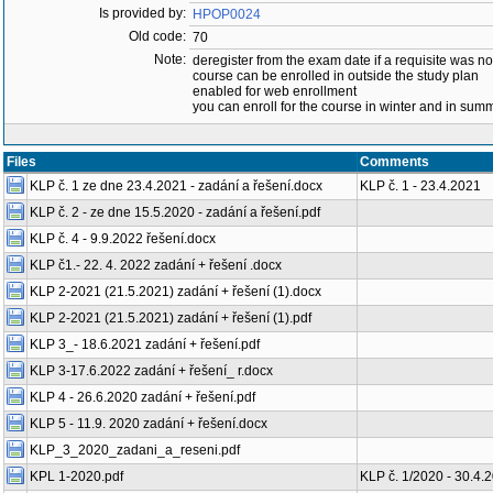
Is provided by:
HPOP0024
Old code:
70
Note:
deregister from the exam date if a requisite was not 
course can be enrolled in outside the study plan
enabled for web enrollment
you can enroll for the course in winter and in su
Files
Comments
KLP č. 1 ze dne 23.4.2021 - zadání a řešení.docx
KLP č. 1 - 23.4.2021
KLP č. 2 - ze dne 15.5.2020 - zadání a řešení.pdf
KLP č. 4 - 9.9.2022 řešení.docx
KLP č1.- 22. 4. 2022 zadání + řešení .docx
KLP 2-2021 (21.5.2021) zadání + řešení (1).docx
KLP 2-2021 (21.5.2021) zadání + řešení (1).pdf
KLP 3_- 18.6.2021 zadání + řešení.pdf
KLP 3-17.6.2022 zadání + řešení_ r.docx
KLP 4 - 26.6.2020 zadání + řešení.pdf
KLP 5 - 11.9. 2020 zadání + řešení.docx
KLP_3_2020_zadani_a_reseni.pdf
KPL 1-2020.pdf
KLP č. 1/2020 - 30.4.