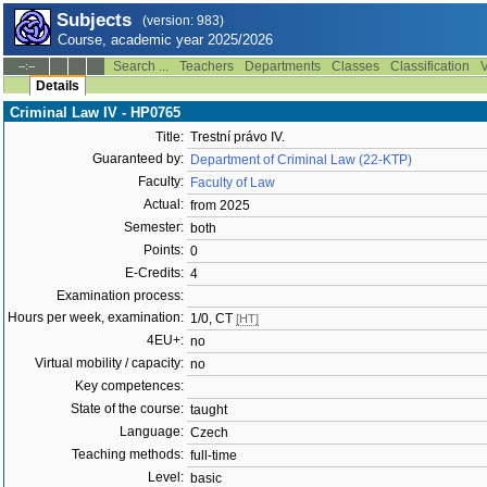
Subjects
(version: 983)
Course, academic year 2025/2026
Search ...
Teachers
Departments
Classes
Classification
V
--:--
Details
Criminal Law IV - HP0765
Title:
Trestní právo IV.
Guaranteed by:
Department of Criminal Law (22-KTP)
Faculty:
Faculty of Law
Actual:
from 2025
Semester:
both
Points:
0
E-Credits:
4
Examination process:
Hours per week, examination:
1/0, CT
[HT]
4EU+:
no
Virtual mobility / capacity:
no
Key competences:
State of the course:
taught
Language:
Czech
Teaching methods:
full-time
Level:
basic