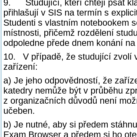
9. Studující, kteří chtějí psát kl
přihlašují v SIS na termín s expl
Studenti s vlastním notebookem se
místnosti, přičemž rozdělení stud
odpoledne přede dnem konání na e
10. V případě, že studující zvolí
zařízení:
a) Je jeho odpovědností, že zaříze
katedry nemůže být v průběhu zpr
z organizačních důvodů není možn
učeben.
b) Je nutné, aby si předem stáhnu
Exam Browser a předem si ho otes