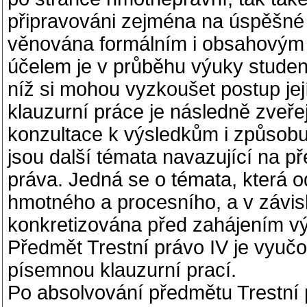
připravováni zejména na úspěšné 
věnována formálním i obsahovým n
účelem je v průběhu výuky studen
níž si mohou vyzkoušet postup jej
klauzurní práce je následně zveř
konzultace k výsledkům i způsob
jsou další témata navazující na p
práva. Jedná se o témata, která o
hmotného a procesního, a v závisl
konkretizována před zahájením v
Předmět Trestní právo IV je vyuč
písemnou klauzurní prací.
Po absolvování předmětu Trestní 