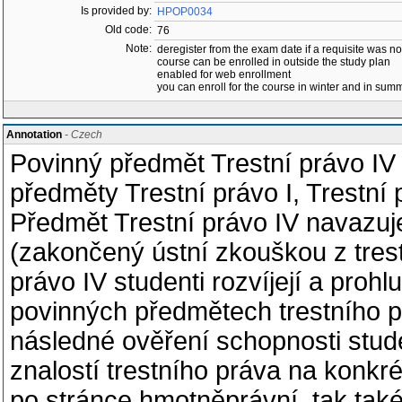
Is provided by:
HPOP0034
Old code:
76
Note:
deregister from the exam date if a requisite was not 
course can be enrolled in outside the study plan
enabled for web enrollment
you can enroll for the course in winter and in su
Annotation
- Czech
Povinný předmět Trestní právo IV 
předměty Trestní právo I, Trestní p
Předmět Trestní právo IV navazuje
(zakončený ústní zkouškou z tres
právo IV studenti rozvíjejí a prohl
povinných předmětech trestního p
následné ověření schopnosti stud
znalostí trestního práva na konkré
po stránce hmotněprávní, tak také