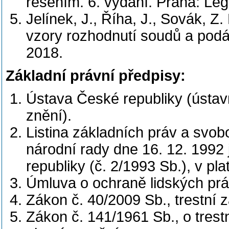
řešením. 6. vydání. Praha: Leg
Jelínek, J., Říha, J., Sovák, Z
vzory rozhodnutí soudů a podá
2018.
Základní právní předpisy:
Ústava České republiky (ústav
znění).
Listina základních práv a svo
národní rady dne 16. 12. 1992
republiky (č. 2/1993 Sb.), v pl
Úmluva o ochraně lidských prá
Zákon č. 40/2009 Sb., trestní 
Zákon č. 141/1961 Sb., o trestn