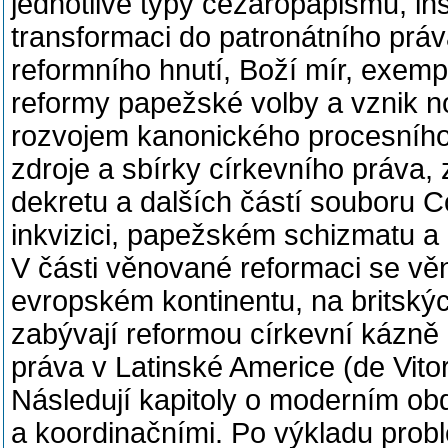
jednotlivé typy cézaropapismu, inst
transformaci do patronátního práv
reformního hnutí, Boží mír, exempc
reformy papežské volby a vznik n
rozvojem kanonického procesního
zdroje a sbírky církevního práva
dekretu a dalších částí souboru C
inkvizici, papežském schizmatu a 
V části věnované reformaci se vě
evropském kontinentu, na britský
zabývají reformou církevní kázně 
práva v Latinské Americe (de Vitor
Následují kapitoly o moderním ob
a koordinačními. Po výkladu prob