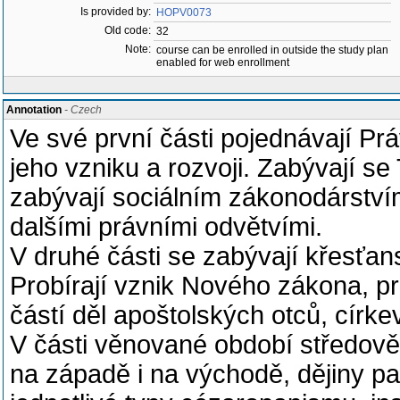
Is provided by:
HOPV0073
Old code:
32
Note:
course can be enrolled in outside the study plan
enabled for web enrollment
Annotation
- Czech
Ve své první části pojednávají Prá
jeho vzniku a rozvoji. Zabývají s
zabývají sociálním zákonodárství
dalšími právními odvětvími.
V druhé části se zabývají křesťa
Probírají vznik Nového zákona, pr
částí děl apoštolských otců, círke
V části věnované období středověk
na západě i na východě, dějiny pap