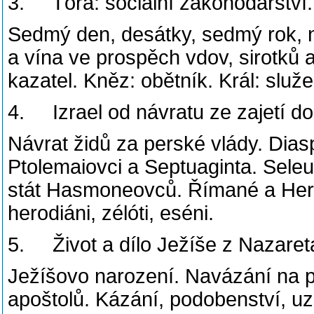
3. Tóra: sociální zákonodárství. Ú
Sedmý den, desátky, sedmý rok, nez
a vína ve prospěch vdov, sirotků a 
kazatel. Kněz: obětník. Král: služe
4. Izrael od návratu ze zajetí do
Návrat židů za perské vlády. Dia
Ptolemaiovci a Septuaginta. Sele
stát Hasmoneovců. Římané a Hero
herodiáni, zélóti, eséni.
5. Život a dílo Ježíše z Nazaret
Ježíšovo narození. Navázání na p
apoštolů. Kázání, podobenství, u