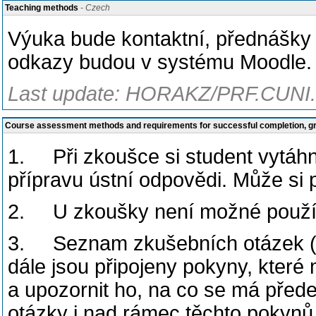
Teaching methods
- Czech
Výuka bude kontaktní, přednášky
odkazy budou v systému Moodle.
Last update: HORAKZ/PRF.CUNI.
Course assessment methods and requirements for successful completion, 
1. Při zkoušce si student vytáh
přípravu ústní odpovědi. Může si
2. U zkoušky není možné používat
3. Seznam zkušebních otázek (Za
dále jsou připojeny pokyny, které
a upozornit ho, na co se má před
otázky i nad rámec těchto pokynů,