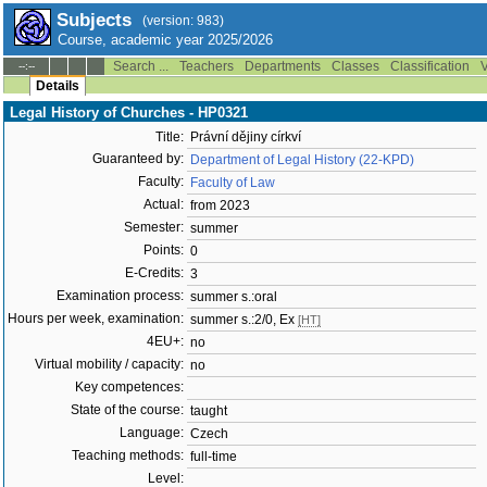
Subjects
(version: 983)
Course, academic year 2025/2026
Search ...
Teachers
Departments
Classes
Classification
V
--:--
Details
Legal History of Churches - HP0321
Title:
Právní dějiny církví
Guaranteed by:
Department of Legal History (22-KPD)
Faculty:
Faculty of Law
Actual:
from 2023
Semester:
summer
Points:
0
E-Credits:
3
Examination process:
summer s.:oral
Hours per week, examination:
summer s.:2/0, Ex
[HT]
4EU+:
no
Virtual mobility / capacity:
no
Key competences:
State of the course:
taught
Language:
Czech
Teaching methods:
full-time
Level: