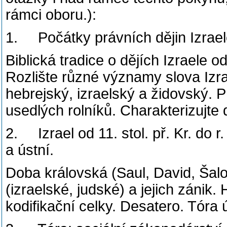
rámci oboru.):
1. Počátky právních dějin Izrael
Biblická tradice o dějích Izraele o
Rozlište různé významy slova Izr
hebrejský, izraelský a židovský. 
usedlých rolníků. Charakterizujt
2. Izrael od 11. stol. př. Kr. do r
a ústní.
Doba královská (Saul, David, Šal
(izraelské, judské) a jejich zánik
kodifikační celky. Desatero. Tóra 