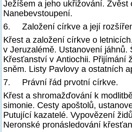
Ježíšem a jeho ukřižování. Zvěst 
Nanebevstoupení.
6. Založení církve a její rozšíření.
Křest a založení církve o letnicí
v Jeruzalémě. Ustanovení jáhnů. Š
Křesťanství v Antiochii. Přijímán
sněm. Listy Pavlovy a ostatních a
7. Právní řád prvotní církve.
Křest a shromažďování k modlitbě
simonie. Cesty apoštolů, ustanove
Putující kazatelé. Vypovězení žid
Neronské pronásledování křesťanů