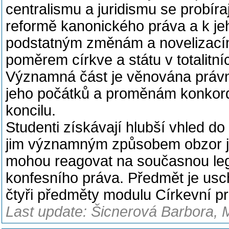
centralismu a juridismu se probír
reformě kanonického práva a k jeh
podstatným změnám a novelizacím
poměrem církve a státu v totalitn
Významná část je věnována práv
jeho počátků a proměnám konkord
koncilu.
Studenti získávají hlubší vhled do
jim významným způsobem obzor je
mohou reagovat na současnou legis
konfesního práva. Předmět je usc
čtyři předměty modulu Církevní prá
Last update: Šicnerová Barbora, 