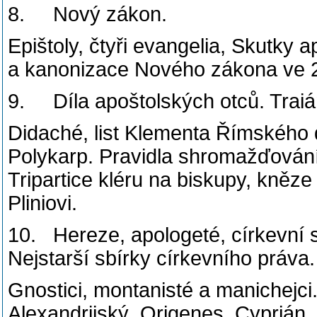
8. Nový zákon.
Epištoly, čtyři evangelia, Skutky
a kanonizace Nového zákona ve 2. 
9. Díla apoštolských otců. Traián
Didaché, list Klementa Římského do
Polykarp. Pravidla shromažďování c
Tripartice kléru na biskupy, kněze
Pliniovi.
10. Hereze, apologeté, církevní s
Nejstarší sbírky církevního práva.
Gnostici, montanisté a manichejci.
Alexandrijský, Origenes, Cyprián. 