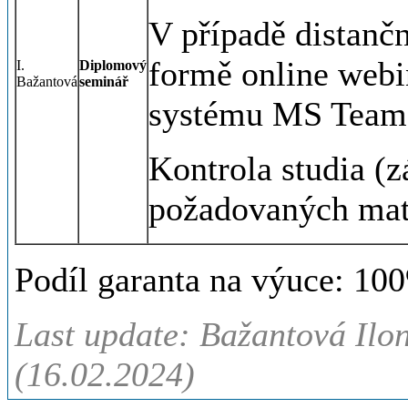
V případě distanč
formě online webin
I.
Diplomový
Bažantová
seminář
systému MS Team
Kontrola studia (z
požadovaných mate
Podíl garanta na výuce: 10
Last update: Bažantová Ilo
(16.02.2024)