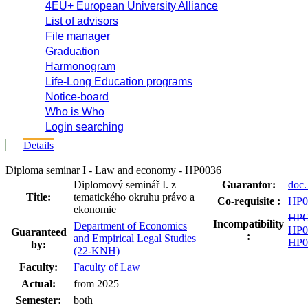
4EU+ European University Alliance
List of advisors
File manager
Graduation
Harmonogram
Life-Long Education programs
Notice-board
Who is Who
Login searching
Details
Diploma seminar I - Law and economy - HP0036
Diplomový seminář I. z
Guarantor:
doc.
Title:
tematického okruhu právo a
Co-requisite :
HP0
ekonomie
HPO
Incompatibility
Department of Economics
HP0
Guaranteed
:
and Empirical Legal Studies
HP0
by:
(22-KNH)
Faculty:
Faculty of Law
Actual:
from 2025
Semester:
both