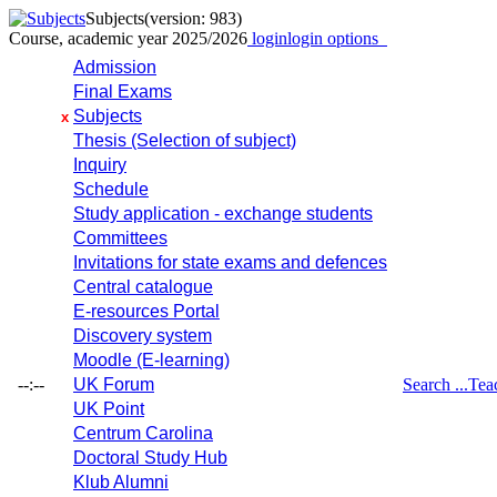
Subjects
(version: 983)
Course, academic year 2025/2026
login
login options
Admission
Final Exams
Subjects
x
Thesis (Selection of subject)
Inquiry
Schedule
Study application - exchange students
Committees
Invitations for state exams and defences
Central catalogue
E-resources Portal
Discovery system
Moodle (E-learning)
--:--
UK Forum
Search ...
Tea
UK Point
Centrum Carolina
Doctoral Study Hub
Klub Alumni