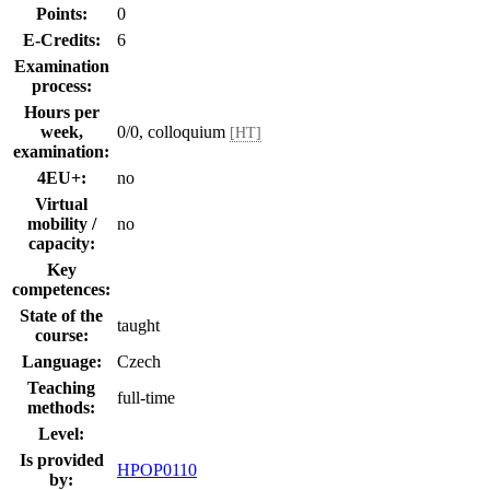
Points:
0
E-Credits:
6
Examination
process:
Hours per
week,
0/0, colloquium
[HT]
examination:
4EU+:
no
Virtual
mobility /
no
capacity:
Key
competences:
State of the
taught
course:
Language:
Czech
Teaching
full-time
methods:
Level:
Is provided
HPOP0110
by: