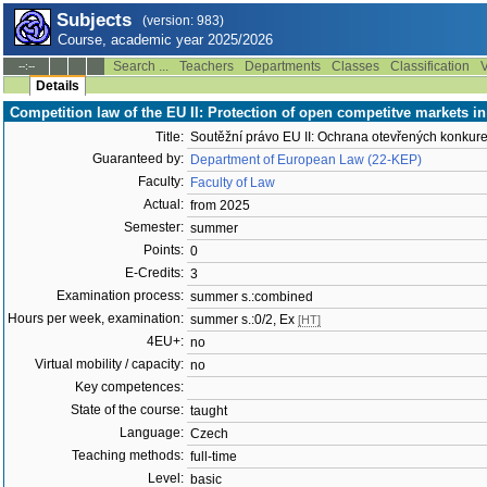
Subjects
(version: 983)
Course, academic year 2025/2026
Search ...
Teachers
Departments
Classes
Classification
V
--:--
Details
Competition law of the EU II: Protection of open competitve markets 
Title:
Soutěžní právo EU II: Ochrana otevřených konkure
Guaranteed by:
Department of European Law (22-KEP)
Faculty:
Faculty of Law
Actual:
from 2025
Semester:
summer
Points:
0
E-Credits:
3
Examination process:
summer s.:combined
Hours per week, examination:
summer s.:0/2, Ex
[HT]
4EU+:
no
Virtual mobility / capacity:
no
Key competences:
State of the course:
taught
Language:
Czech
Teaching methods:
full-time
Level:
basic