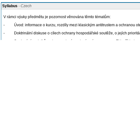
Syllabus
- Czech
V rámci výuky předmětu je pozornost věnována těmto tématům:
- Úvod: informace o kurzu, rozdíly mezi klasickým antitrustem a ochranou otevře
- Doktrinální diskuse o cílech ochrany hospodářské soutěže, o jejích prioritách
- Spojování podniků: pojem spojení, spojení s významem pro EU, příklady p
- Posuzování dopadů spojení, kritéria a postupy aplikované Evropskou kom
- Nejnovější trendy v kontrole spojování: případy tzv. zabijáckých převzetí
- Nejnovější trendy v ochraně vnitřního trhu: problematika převzetí s pomocí 
- Online prostředí, IT technologie, Big data, AI a ochrana hospodářské sout
- Akt o digitálních trzích (nařízení 2022/1925)
- Aplikace Aktu o digitálních trzích – praxe Evropské komise a odborná disku
- Další možnosti a přístupy k ochraně soutěže v online prostředí, komparac
- Ochrana hospodářské soutěže v podmínkách komplexity (tzv. ekonomie a ant
- Samostatné prezentace studentů a diskuse nad nimi
Last update: Šicnerová Barbora, Mgr. (15.07.2026)
Learning resources
- Czech