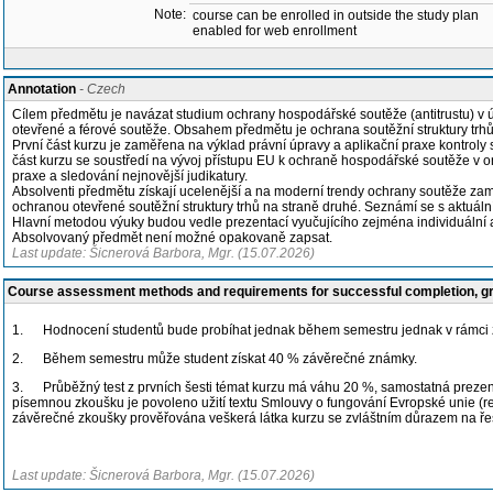
Note:
course can be enrolled in outside the study plan
enabled for web enrollment
Annotation
- Czech
Cílem předmětu je navázat studium ochrany hospodářské soutěže (antitrustu) v ú
otevřené a férové soutěže. Obsahem předmětu je ochrana soutěžní struktury trhů E
První část kurzu je zaměřena na výklad právní úpravy a aplikační praxe kontroly
část kurzu se soustředí na vývoj přístupu EU k ochraně hospodářské soutěže v onli
praxe a sledování nejnovější judikatury.
Absolventi předmětu získají ucelenější a na moderní trendy ochrany soutěže zaměř
ochranou otevřené soutěžní struktury trhů na straně druhé. Seznámí se s aktuáln
Hlavní metodou výuky budou vedle prezentací vyučujícího zejména individuální a
Absolvovaný předmět není možné opakovaně zapsat.
Last update: Šicnerová Barbora, Mgr. (15.07.2026)
Course assessment methods and requirements for successful completion, 
1. Hodnocení studentů bude probíhat jednak během semestru jednak v rámci 
2. Během semestru může student získat 40 % závěrečné známky.
3. Průběžný test z prvních šesti témat kurzu má váhu 20 %, samostatná preze
písemnou zkoušku je povoleno užití textu Smlouvy o fungování Evropské unie (re
závěrečné zkoušky prověřována veškerá látka kurzu se zvláštním důrazem na řeše
Last update: Šicnerová Barbora, Mgr. (15.07.2026)