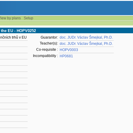
iew by plans
Setup
in the EU - HOPV0252
nčních trhů v EU
Guarantor:
doc. JUDr. Václav Šmejkal, Ph.D.
Teacher(s):
doc. JUDr. Václav Šmejkal, Ph.D.
Co-requisite :
HOPV0003
Incompatibility :
HP0681