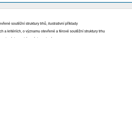
né soutěžní struktury trhů, ilustrativní příklady
 a kritériích, o významu otevřené a férové soutěžní struktury trhu
ovolených a zakázaných spojení
isí a Soudním dvorem EU
zahraničních subvencí, ochrana strategických zájmů EU a soutěžní aspekty nové p
ěže
se o ní
e EU / USA
itrust komplexity)