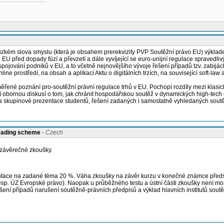
zkém slova smyslu (která je obsahem prerekvizity PVP Soutěžní právo EU) výkladem
U před dopady fúzí a převzetí a dále vyvíjející se euro-unijní regulace spravedlivý
 spojování podniků v EU, a to včetně nejnovějšího vývoje řešení případů tzv. zabij
ne prostředí, na obsah a aplikaci Aktu o digitálních trzích, na související soft-la
ené poznání pro-soutěžní právní regulace trhů v EU. Pochopí rozdíly mezi klasickým
í obornou diskusí o tom, jak chránit hospodářskou soutěž v dynamických high-tech 
 skupinové prezentace studentů, řešení zadaných i samostatně vyhledaných soutěžn
grading scheme
- Czech
závěrečné zkoušky.
ntace na zadané téma 20 %. Váha zkoušky na závěr kurzu v konečné známce předs
sp. ÚZ Evropské právo). Naopak u průběžného testu a ústní části zkoušky není mo
ní případů narušení soutěžně-právních předpisů a výklad hlavních institutů soutě