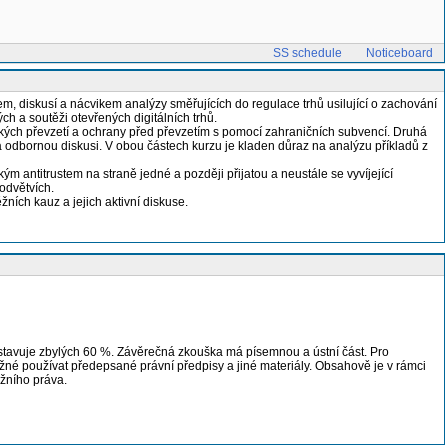
SS schedule
Noticeboard
, diskusí a nácvikem analýzy směřujících do regulace trhů usilující o zachování
ch a soutěži otevřených digitálních trhů.
áckých převzetí a ochrany před převzetím s pomocí zahraničních subvencí. Druhá
w a odbornou diskusi. V obou částech kurzu je kladen důraz na analýzu příkladů z
 antitrustem na straně jedné a později přijatou a neustále se vyvíjející
odvětvích.
ích kauz a jejich aktivní diskuse.
tavuje zbylých 60 %. Závěrečná zkouška má písemnou a ústní část. Pro
žné používat předepsané právní předpisy a jiné materiály. Obsahově je v rámci
žního práva.