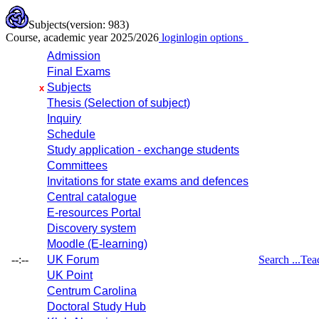
Subjects
(version: 983)
Course, academic year 2025/2026
login
login options
Admission
Final Exams
Subjects
x
Thesis (Selection of subject)
Inquiry
Schedule
Study application - exchange students
Committees
Invitations for state exams and defences
Central catalogue
E-resources Portal
Discovery system
Moodle (E-learning)
--:--
UK Forum
Search ...
Tea
UK Point
Centrum Carolina
Doctoral Study Hub