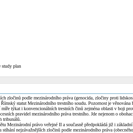
e study plan
ích zločinů podle mezinárodního práva (genocida, zločiny proti lidskost
 Římský statut Mezinárodního trestního soudu. Pozornost je věnována
íře týkat i konvencionálních trestních činů zejména oblasti v boji proti
ocesních pravidel mezinárodního práva trestního. Jde nejenom o obohac
h tribunálů.
 Mezinárodní právo veřejné II a současně předpokládá již i základní z
tíhání nejzávažnějších zločinů podle mezinárodního práva (obecného) a 