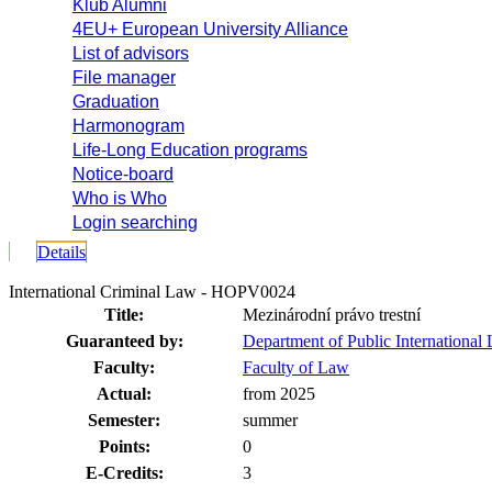
Klub Alumni
4EU+ European University Alliance
List of advisors
File manager
Graduation
Harmonogram
Life-Long Education programs
Notice-board
Who is Who
Login searching
Details
International Criminal Law - HOPV0024
Title:
Mezinárodní právo trestní
Guaranteed by:
Department of Public Internationa
Faculty:
Faculty of Law
Actual:
from 2025
Semester:
summer
Points:
0
E-Credits:
3