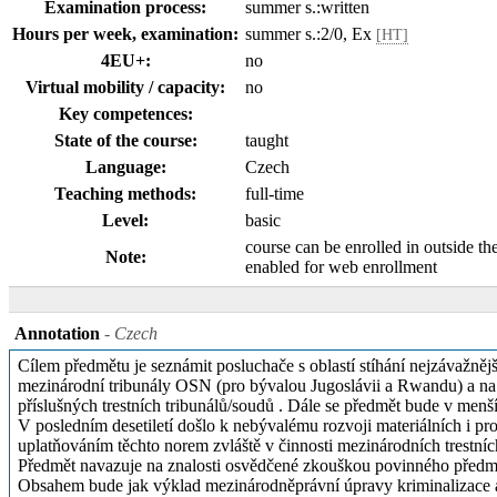
Examination process:
summer s.:written
Hours per week, examination:
summer s.:2/0, Ex
[HT]
4EU+:
no
Virtual mobility / capacity:
no
Key competences:
State of the course:
taught
Language:
Czech
Teaching methods:
full-time
Level:
basic
course can be enrolled in outside th
Note:
enabled for web enrollment
Annotation
- Czech
Cílem předmětu je seznámit posluchače s oblastí stíhání nejzávažnějš
mezinárodní tribunály OSN (pro bývalou Jugoslávii a Rwandu) a na
příslušných trestních tribunálů/soudů . Dále se předmět bude v menší m
V posledním desetiletí došlo k nebývalému rozvoji materiálních i pr
uplatňováním těchto norem zvláště v činnosti mezinárodních trestníc
Předmět navazuje na znalosti osvědčené zkouškou povinného předmětu
Obsahem bude jak výklad mezinárodněprávní úpravy kriminalizace a s