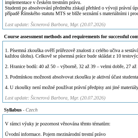
implementace v českém trestním právu.
Studenti po absolvování předmětu získají přehled o vývoji právní úp
případě Římského statutu MTS se blíže seznámí s materiálními i pro
Last update: Šicnerová Barbora, Mgr. (20.07.2026)
Course assessment methods and requirements for successful com
1. Písemná zkouška ověří průřezově znalosti z celého učiva a sestá
každou úlohu). Celkově se písemná práce bude skládat z 10 testovýc
2. Hranice bodů: 40 až 50 – výborně, 32 až 39 – velmi dobře, 27 až
3. Podmínkou možnosti absolvovat zkoušku je aktivní účast student
4. U zkoušky není možné používat právní předpisy ani jiné materiály
Last update: Šicnerová Barbora, Mgr. (20.07.2026)
Syllabus
- Czech
V rámci výuky je pozornost věnována těmto tématům:
Úvodní informace. Pojem mezinárodní trestní právo