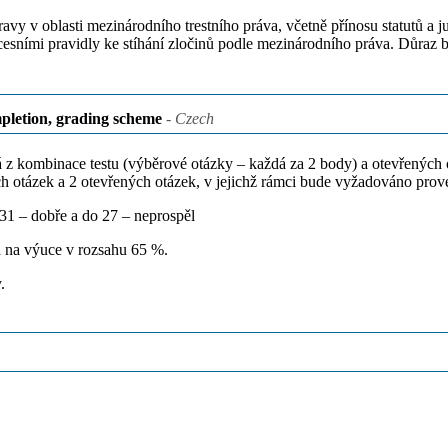
ravy v oblasti mezinárodního trestního práva, včetně přínosu statutů a
cesními pravidly ke stíhání zločinů podle mezinárodního práva. Důraz 
pletion, grading scheme
- Czech
vá z kombinace testu (výběrové otázky – každá za 2 body) a otevřených
h otázek a 2 otevřených otázek, v jejichž rámci bude vyžadováno prove
 31 – dobře a do 27 – neprospěl
a na výuce v rozsahu 65 %.
.