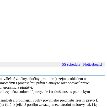
SS schedule
Noticeboard
i, válečné zločiny, zločiny proti míru), zejm. s ohledem na
 hmotnému i procesnímu právu a analýze rozhodovací praxe
 terorismu a pirátství.
ení zejména smluvní úpravy, ale i o zkušenosti s praktickým
nalosti z probíhající výuky povinného předmětu Trestní právo I.
činů, k jejichž postihu zavazují mezinárodní smlouvy, tak i její