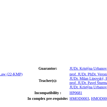
Guarantor:
JUDr. Kristýna Urbanov
l Law (22-KMP)
prof. JUDr. PhDr. Veron
JUDr. Milan Lipovský, 
Teacher(s):
prof. JUDr. Pavel Šturm
JUDr. Kristýna Urbanov
Incompatibility :
HP0681
In complex pre-requisite:
HMOD0003
,
HMOD00