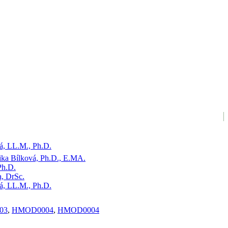
á, LL.M., Ph.D.
ika Bílková, Ph.D., E.MA.
Ph.D.
a, DrSc.
á, LL.M., Ph.D.
03
,
HMOD0004
,
HMOD0004