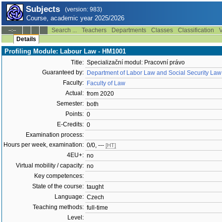
Subjects
(version: 983)
Course, academic year 2025/2026
Search ...
Teachers
Departments
Classes
Classification
V
--:--
Details
Profiling Module: Labour Law - HM1001
Title:
Specializační modul: Pracovní právo
Guaranteed by:
Department of Labor Law and Social Security Law
Faculty:
Faculty of Law
Actual:
from 2020
Semester:
both
Points:
0
E-Credits:
0
Examination process:
Hours per week, examination:
0/0, ---
[HT]
4EU+:
no
Virtual mobility / capacity:
no
Key competences:
State of the course:
taught
Language:
Czech
Teaching methods:
full-time
Level: