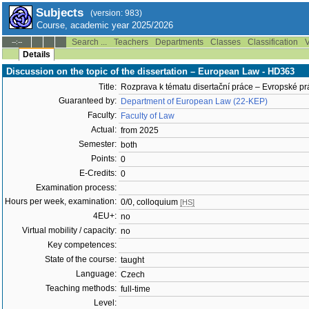
Subjects
(version: 983)
Course, academic year 2025/2026
Search ...
Teachers
Departments
Classes
Classification
V
--:--
Details
Discussion on the topic of the dissertation – European Law - HD363
Title:
Rozprava k tématu disertační práce – Evropské pr
Guaranteed by:
Department of European Law (22-KEP)
Faculty:
Faculty of Law
Actual:
from 2025
Semester:
both
Points:
0
E-Credits:
0
Examination process:
Hours per week, examination:
0/0, colloquium
[HS]
4EU+:
no
Virtual mobility / capacity:
no
Key competences:
State of the course:
taught
Language:
Czech
Teaching methods:
full-time
Level: