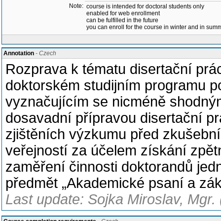
Note:
course is intended for doctoral students only
enabled for web enrollment
can be fulfilled in the future
you can enroll for the course in winter and in su
Annotation
- Czech
Rozprava k tématu disertační pr
doktorském studijním programu po
vyznačujícím se nicméně shodnými
dosavadní přípravou disertační pr
zjištěních výzkumu před zkušební 
veřejností za účelem získání zpě
zaměření činnosti doktorandů jed
předmět „Akademické psaní a zák
Last update: Sojka Miroslav, Mgr.