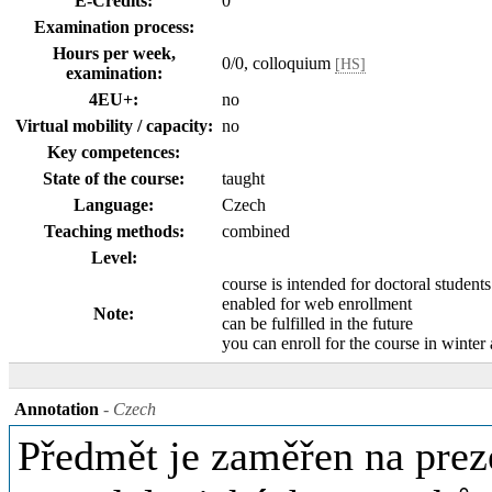
E-Credits:
0
Examination process:
Hours per week,
0/0, colloquium
[HS]
examination:
4EU+:
no
Virtual mobility / capacity:
no
Key competences:
State of the course:
taught
Language:
Czech
Teaching methods:
combined
Level:
course is intended for doctoral student
enabled for web enrollment
Note:
can be fulfilled in the future
you can enroll for the course in winte
Annotation
- Czech
Předmět je zaměřen na prez