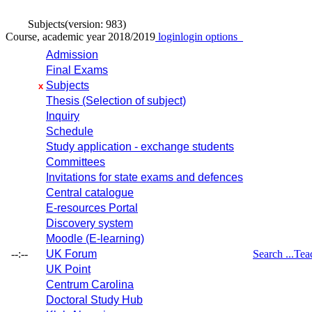
Subjects
(version: 983)
Course, academic year 2018/2019
login
login options
Admission
Final Exams
Subjects
x
Thesis (Selection of subject)
Inquiry
Schedule
Study application - exchange students
Committees
Invitations for state exams and defences
Central catalogue
E-resources Portal
Discovery system
Moodle (E-learning)
--:--
UK Forum
Search ...
Tea
UK Point
Centrum Carolina
Doctoral Study Hub