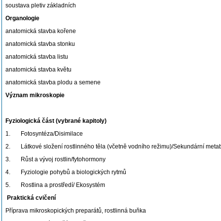
soustava pletiv základních
Organologie
anatomická stavba kořene
anatomická stavba stonku
anatomická stavba listu
anatomická stavba květu
anatomická stavba plodu a semene
Význam mikroskopie
Fyziologická část (vybrané kapitoly)
1. Fotosyntéza/Disimilace
2. Látkové složení rostlinného těla (včetně vodního režimu)/Sekundární metab
3. Růst a vývoj rostlin/fytohormony
4. Fyziologie pohybů a biologických rytmů
5. Rostlina a prostředí/ Ekosystém
Praktická cvičení
Příprava mikroskopických preparátů, rostlinná buňka