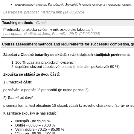
e-learningový materiál Karlíčková, Jahodář: Vybrané kapitoly z fyziologie rostlin
. 
Last update: prepocet_literatura.php (14.08.2025)
Teaching methods
- Czech
Přednášky; praktická cvičení v mikroskopické laboratoři
Last update: Karlíčková Jana, PharmDr., Ph.D. (25.03.2024)
Course assessment methods and requirements for successful completion, 
Zápočet z Obecné botaniky se skládá z následujících studijních povinností:
100 % účast na praktických cvičeních
úspěšné složení zápočtového testu (minimální požadavěk 60 %)
Zkouška se skládá ze dvou částí:
1)
Praktické části
:
poznávání a popsání 3 preparátů (je nutno poznat 2)
2)
Teoretické části
:
písemná forma; test obsahuje 18 otázek zčásti kvízového charakteru (správné jso
Klasifikace zkoušky je následující:
Neuspěl - do 59,99 %
Dobře - 60,00 – 70,00 %
Velmi dobře - 70,25 – 85,00 %
Výborně - 85,25 – 100 %