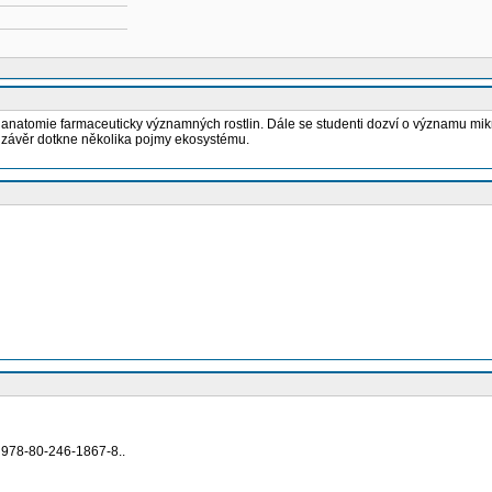
tomie farmaceuticky významných rostlin. Dále se studenti dozví o významu mikroskop
na závěr dotkne několika pojmy ekosystému.
N 978-80-246-1867-8..