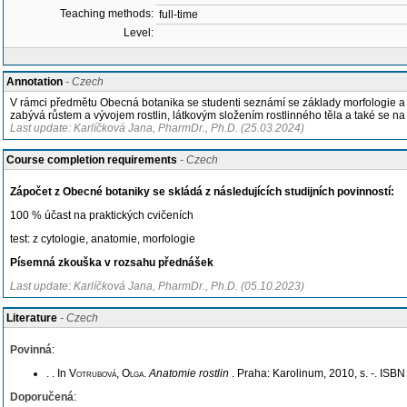
Teaching methods:
full-time
Level:
Annotation
- Czech
V rámci předmětu Obecná botanika se studenti seznámí se základy morfologie a ana
zabývá růstem a vývojem rostlin, látkovým složením rostlinného těla a také se 
Last update: Karlíčková Jana, PharmDr., Ph.D. (25.03.2024)
Course completion requirements
- Czech
Zápočet z Obecné botaniky se skládá z následujících studijních povinností:
100 % účast na praktických cvičeních
test: z cytologie, anatomie, morfologie
Písemná zkouška v rozsahu přednášek
Last update: Karlíčková Jana, PharmDr., Ph.D. (05.10.2023)
Literature
- Czech
Povinná
:
. . In
Votrubová, Olga
.
Anatomie rostlin
. Praha: Karolinum, 2010, s. -. ISB
Doporučená
: