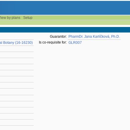
iew by plans
Setup
Guarantor:
PharmDr. Jana Karlíčková, Ph.D.
Is co-requisite for:
l Botany (16-16230)
GLR007