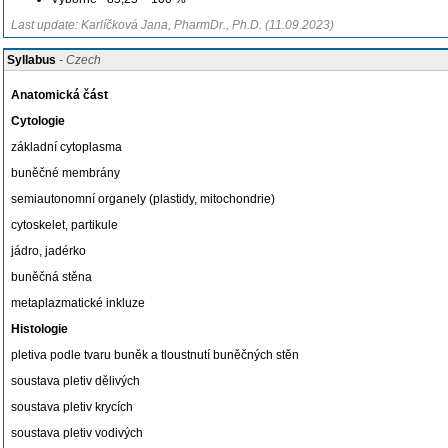
Last update: Karlíčková Jana, PharmDr., Ph.D. (11.09.2023)
Syllabus
- Czech
Anatomická část
Cytologie
základní cytoplasma
buněčné membrány
semiautonomní organely (plastidy, mitochondrie)
cytoskelet, partikule
jádro, jadérko
buněčná stěna
metaplazmatické inkluze
Histologie
pletiva podle tvaru buněk a tloustnutí buněčných stěn
soustava pletiv dělivých
soustava pletiv krycích
soustava pletiv vodivých