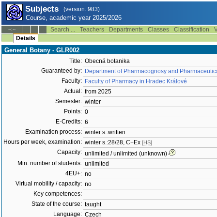
Subjects
(version: 983)
Course, academic year 2025/2026
Search ...
Teachers
Departments
Classes
Classification
V
--:--
Details
General Botany - GLR002
Title:
Obecná botanika
Guaranteed by:
Department of Pharmacognosy and Pharmaceutica
Faculty:
Faculty of Pharmacy in Hradec Králové
Actual:
from 2025
Semester:
winter
Points:
0
E-Credits:
6
Examination process:
winter s.:written
Hours per week, examination:
winter s.:28/28, C+Ex
[HS]
Capacity:
unlimited / unlimited (unknown)
Min. number of students:
unlimited
4EU+:
no
Virtual mobility / capacity:
no
Key competences:
State of the course:
taught
Language:
Czech