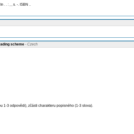
. In
.
. : , , s. -. ISBN ..
grading scheme
- Czech
u 1-3 odpovědi), zčásti charakteru popisného (1-3 slova).