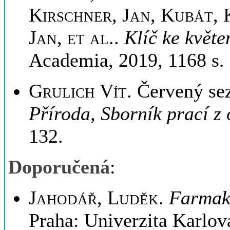
Kirschner, Jan, Kubát, 
Jan, et al.
.
Klíč ke květe
Academia, 2019, 1168 s.
Grulich Vít
. Červený se
Příroda, Sborník prací z
132.
Doporučená
:
Jahodář, Luděk
.
Farmako
Praha: Univerzita Karlov