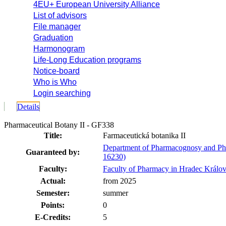
4EU+ European University Alliance
List of advisors
File manager
Graduation
Harmonogram
Life-Long Education programs
Notice-board
Who is Who
Login searching
Details
Pharmaceutical Botany II - GF338
Title:
Farmaceutická botanika II
Department of Pharmacognosy and Pha
Guaranteed by:
16230)
Faculty:
Faculty of Pharmacy in Hradec Králo
Actual:
from 2025
Semester:
summer
Points:
0
E-Credits:
5