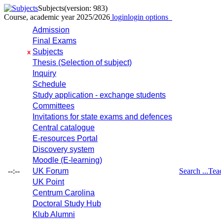
Subjects
(version: 983)
Course, academic year 2025/2026
login
login options
Admission
Final Exams
Subjects
x
Thesis (Selection of subject)
Inquiry
Schedule
Study application - exchange students
Committees
Invitations for state exams and defences
Central catalogue
E-resources Portal
Discovery system
Moodle (E-learning)
--:--
UK Forum
Search ...
Tea
UK Point
Centrum Carolina
Doctoral Study Hub
Klub Alumni