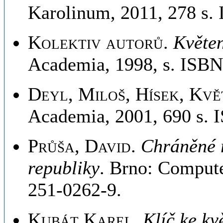
Karolinum, 2011, 278 s.
Kolektiv autorů
.
Květen
Academia, 1998, s. ISBN
Deyl, Miloš, Hísek, Kvě
Academia, 2001, 690 s.
Průša, David
.
Chráněné r
republiky
. Brno: Compute
251-0262-9.
Kubát Karel
.
Klíč ke kv