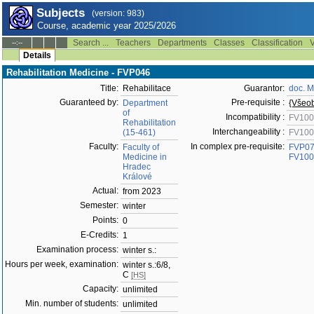
Subjects
(version: 983)
Course, academic year 2025/2026
Search ...
Teachers
Departments
Classes
Classification
V
--:--
Details
Rehabilitation Medicine - FVP046
Title:
Rehabilitace
Guarantor:
doc. M
Guaranteed by:
Pre-requisite :
Department
{Všeob
of
Incompatibility :
FV100
Rehabilitation
Interchangeability :
(15-461)
FV100
Faculty:
In complex pre-requisite:
Faculty of
FVP0
Medicine in
FV100
Hradec
Králové
Actual:
from 2023
Semester:
winter
Points:
0
E-Credits:
1
Examination process:
winter s.:
Hours per week, examination:
winter s.:6/8,
C
[HS]
Capacity:
unlimited
Min. number of students:
unlimited