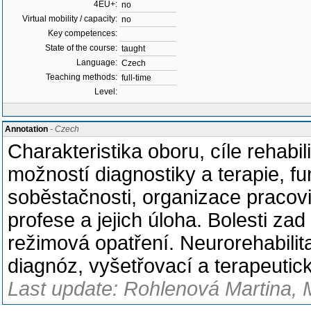
4EU+:
no
Virtual mobility / capacity:
no
Key competences:
State of the course:
taught
Language:
Czech
Teaching methods:
full-time
Level:
Annotation
- Czech
Charakteristika oboru, cíle rehabili
možností diagnostiky a terapie, f
soběstačnosti, organizace pracovi
profese a jejich úloha. Bolesti zad 
režimová opatření. Neurorehabilita
diagnóz, vyšetřovací a terapeutic
Last update: Rohlenová Martina, 