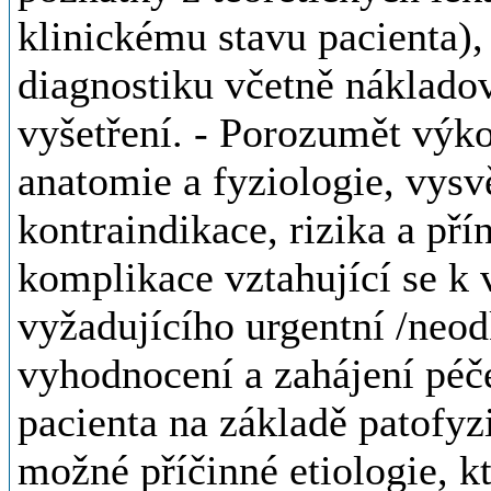
klinickému stavu pacienta), 
diagnostiku včetně náklado
vyšetření. - Porozumět výko
anatomie a fyziologie, vysvě
kontraindikace, rizika a pří
komplikace vztahující se k 
vyžadujícího urgentní /neod
vyhodnocení a zahájení péče
pacienta na základě patofyz
možné příčinné etiologie, 