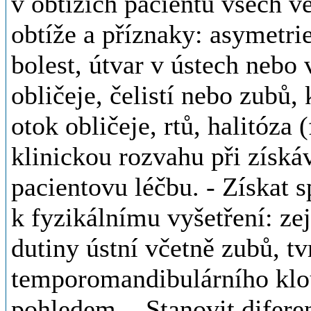
v obtížích pacientů všech vě
obtíže a příznaky: asymetri
bolest, útvar v ústech nebo v
obličeje, čelistí nebo zubů,
otok obličeje, rtů, halitóza (
klinickou rozvahu při získ
pacientovu léčbu. - Získat s
k fyzikálnímu vyšetření: ze
dutiny ústní včetně zubů, t
temporomandibulárního klou
pohledem. - Stanovit difere