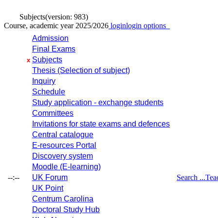
Subjects
(version: 983)
Course, academic year 2025/2026
login
login options
Admission
Final Exams
Subjects
x
Thesis (Selection of subject)
Inquiry
Schedule
Study application - exchange students
Committees
Invitations for state exams and defences
Central catalogue
E-resources Portal
Discovery system
Moodle (E-learning)
--:--
UK Forum
Search ...
Tea
UK Point
Centrum Carolina
Doctoral Study Hub