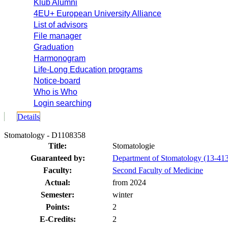
Klub Alumni
4EU+ European University Alliance
List of advisors
File manager
Graduation
Harmonogram
Life-Long Education programs
Notice-board
Who is Who
Login searching
Details
Stomatology - D1108358
Title:
Stomatologie
Guaranteed by:
Department of Stomatology (13-41
Faculty:
Second Faculty of Medicine
Actual:
from 2024
Semester:
winter
Points:
2
E-Credits:
2