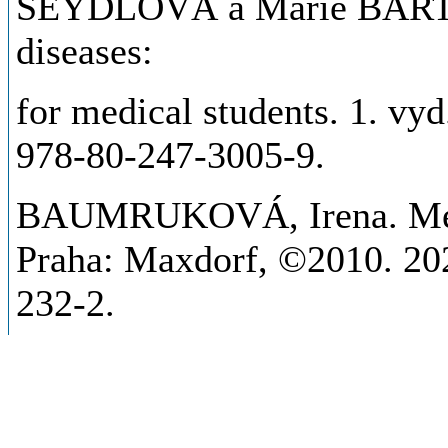
SEYDLOVÁ a Marie BARTO
diseases:
for medical students. 1. vy
978-80-247-3005-9.
BAUMRUKOVÁ, Irena. Medic
Praha: Maxdorf, ©2010. 202
232-2.
ŠEDÝ, Jiří. Kompendium sto
Triton, 2012. 1196 s. ISBN