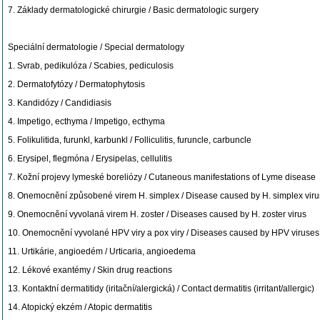
7. Základy dermatologické chirurgie / Basic dermatologic surgery
Speciální dermatologie / Special dermatology
1. Svrab, pedikulóza / Scabies, pediculosis
2. Dermatofytózy / Dermatophytosis
3. Kandidózy / Candidiasis
4. Impetigo, ecthyma / Impetigo, ecthyma
5. Folikulitida, furunkl, karbunkl / Folliculitis, furuncle, carbuncle
6. Erysipel, flegmóna / Erysipelas, cellulitis
7. Kožní projevy lymeské boreliózy / Cutaneous manifestations of Lyme disease
8. Onemocnění způsobené virem H. simplex / Disease caused by H. simplex viru
9. Onemocnění vyvolaná virem H. zoster / Diseases caused by H. zoster virus
10. Onemocnění vyvolané HPV viry a pox viry / Diseases caused by HPV viruses
11. Urtikárie, angioedém / Urticaria, angioedema
12. Lékové exantémy / Skin drug reactions
13. Kontaktní dermatitidy (iritační/alergická) / Contact dermatitis (irritant/allergic)
14. Atopický ekzém / Atopic dermatitis