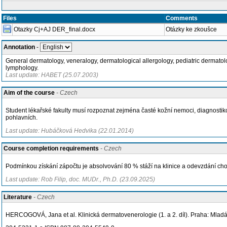
Files
Comments
Otazky Cj+AJ DER_final.docx
Otázky ke zkoušce
Annotation
-
General dermatology, veneralogy, dermatological allergology, pediatric dermato
lymphology.
Last update: HABET (25.07.2003)
Aim of the course
- Czech
Student lékařské fakulty musí rozpoznat zejména časté kožní nemoci, diagnostiko
pohlavních.
Last update: Hubáčková Hedvika (22.01.2014)
Course completion requirements
- Czech
Podmínkou získání zápočtu je absolvování 80 % stáží na klinice a odevzdání 
Last update: Rob Filip, doc. MUDr., Ph.D. (23.09.2025)
Literature
- Czech
HERCOGOVÁ, Jana et al. Klinická dermatovenerologie (1. a 2. díl). Praha: Mladá