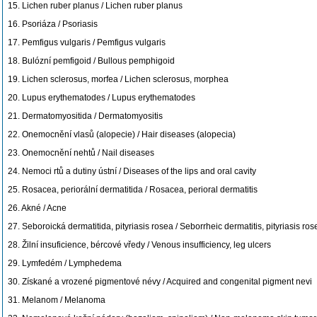
15. Lichen ruber planus / Lichen ruber planus
16. Psoriáza / Psoriasis
17. Pemfigus vulgaris / Pemfigus vulgaris
18. Bulózní pemfigoid / Bullous pemphigoid
19. Lichen sclerosus, morfea / Lichen sclerosus, morphea
20. Lupus erythematodes / Lupus erythematodes
21. Dermatomyositida / Dermatomyositis
22. Onemocnění vlasů (alopecie) / Hair diseases (alopecia)
23. Onemocnění nehtů / Nail diseases
24. Nemoci rtů a dutiny ústní / Diseases of the lips and oral cavity
25. Rosacea, periorální dermatitida / Rosacea, perioral dermatitis
26. Akné / Acne
27. Seboroická dermatitida, pityriasis rosea / Seborrheic dermatitis, pityriasis ros
28. Žilní insuficience, bércové vředy / Venous insufficiency, leg ulcers
29. Lymfedém / Lymphedema
30. Získané a vrozené pigmentové névy / Acquired and congenital pigment nevi
31. Melanom / Melanoma