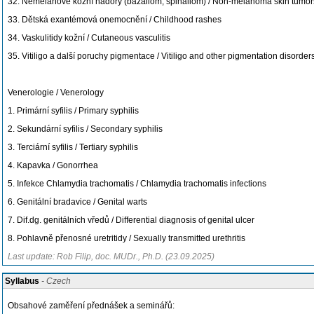
32. Nemelanové kožní nádory (bazaliom, spinaliom) / Non-melanoma skin tumors 
33. Dětská exantémová onemocnění / Childhood rashes
34. Vaskulitidy kožní / Cutaneous vasculitis
35. Vitiligo a další poruchy pigmentace / Vitiligo and other pigmentation disorder
Venerologie / Venerology
1. Primární syfilis / Primary syphilis
2. Sekundární syfilis / Secondary syphilis
3. Terciární syfilis / Tertiary syphilis
4. Kapavka / Gonorrhea
5. Infekce Chlamydia trachomatis / Chlamydia trachomatis infections
6. Genitální bradavice / Genital warts
7. Dif.dg. genitálních vředů / Differential diagnosis of genital ulcer
8. Pohlavně přenosné uretritidy / Sexually transmitted urethritis
Last update: Rob Filip, doc. MUDr., Ph.D. (23.09.2025)
Syllabus
- Czech
Obsahové zaměření přednášek a seminářů: