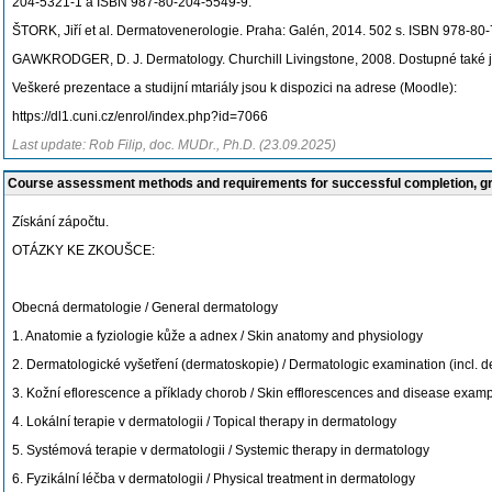
204-5321-1 a ISBN 987-80-204-5549-9.
ŠTORK, Jiří et al. Dermatovenerologie. Praha: Galén, 2014. 502 s. ISBN 978-80
GAWKRODGER, D. J. Dermatology. Churchill Livingstone, 2008. Dostupné také j
Veškeré prezentace a studijní mtariály jsou k dispozici na adrese (Moodle):
https://dl1.cuni.cz/enrol/index.php?id=7066
Last update: Rob Filip, doc. MUDr., Ph.D. (23.09.2025)
Course assessment methods and requirements for successful completion, 
Získání zápočtu.
OTÁZKY KE ZKOUŠCE:
Obecná dermatologie / General dermatology
1. Anatomie a fyziologie kůže a adnex / Skin anatomy and physiology
2. Dermatologické vyšetření (dermatoskopie) / Dermatologic examination (incl. 
3. Kožní eflorescence a příklady chorob / Skin efflorescences and disease exam
4. Lokální terapie v dermatologii / Topical therapy in dermatology
5. Systémová terapie v dermatologii / Systemic therapy in dermatology
6. Fyzikální léčba v dermatologii / Physical treatment in dermatology