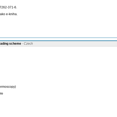
-7262-371-6.
ako e-kniha.
grading scheme
- Czech
dermoscopy)
ple