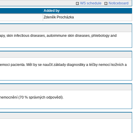
WS schedule
Noticeboard
Added by
Zdeněk Procházka
apy, skin infectious diseases, autoimmune skin diseases, phlebology and
nemoci pacienta. Měl by se naučit základy diagnostiky a léčby nemocí kožních a
 onemocnění (70 % správných odpovědí).