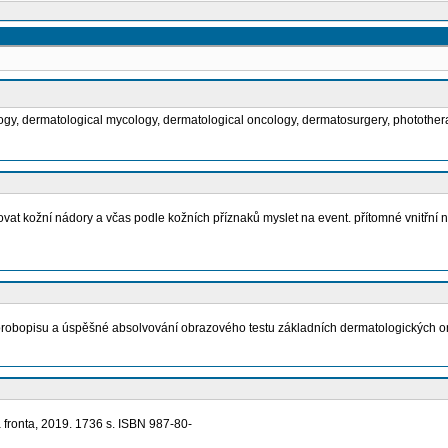
logy, dermatological mycology, dermatological oncology, dermatosurgery, photother
vat kožní nádory a včas podle kožních příznaků myslet na event. přítomné vnitřní 
chorobopisu a úspěšné absolvování obrazového testu základních dermatologických
 fronta, 2019. 1736 s. ISBN 987-80-