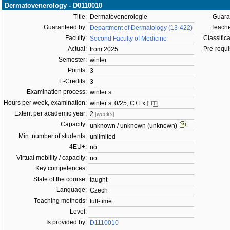
Dermatovenerology - D0110010
Title:
Dermatovenerologie
Guara
Guaranteed by:
Teache
Department of Dermatology (13-422)
Faculty:
Classifica
Second Faculty of Medicine
Actual:
Pre-requis
from 2025
Semester:
winter
Points:
3
E-Credits:
3
Examination process:
winter s.:
Hours per week, examination:
winter s.:0/25, C+Ex
[HT]
Extent per academic year:
2
[weeks]
Capacity:
unknown / unknown (unknown)
Min. number of students:
unlimited
4EU+:
no
Virtual mobility / capacity:
no
Key competences:
State of the course:
taught
Language:
Czech
Teaching methods:
full-time
Level:
Is provided by:
D1110010