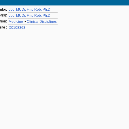
ntor:
doc. MUDr. Filip Rob, Ph.D.
r(s):
doc. MUDr. Filip Rob, Ph.D.
tion:
Medicine
>
Clinical Disciplines
ite :
D0108363