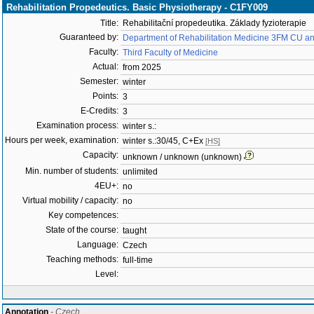
Rehabilitation Propedeutics. Basic Physiotherapy - C1FY009
Title:
Rehabilitační propedeutika. Základy fyzioterapie
Guaranteed by:
Department of Rehabilitation Medicine 3FM CU 
Faculty:
Third Faculty of Medicine
Actual:
from 2025
Semester:
winter
Points:
3
E-Credits:
3
Examination process:
winter s.:
Hours per week, examination:
winter s.:30/45, C+Ex
[HS]
Capacity:
unknown / unknown (unknown)
Min. number of students:
unlimited
4EU+:
no
Virtual mobility / capacity:
no
Key competences:
State of the course:
taught
Language:
Czech
Teaching methods:
full-time
Level:
Annotation
- Czech