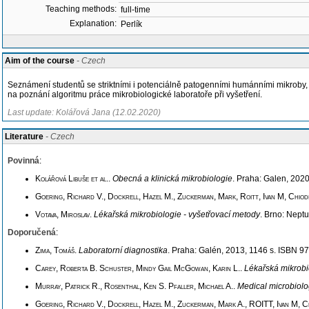
Teaching methods:
full-time
Explanation:
Perlík
Aim of the course
- Czech
Seznámení studentů se striktními i potenciálně patogenními humánními mikroby, p
na poznání algoritmu práce mikrobiologické laboratoře při vyšetření.
Last update: Kolářová Jana (12.02.2020)
Literature
- Czech
Povinná
:
Kolářová Libuše et al.
.
Obecná a klinická mikrobiologie
. Praha: Galen, 202
Goering, Richard V., Dockrell, Hazel M., Zuckerman, Mark, Roitt, Ivan M, Chiodi
Votava, Miroslav
.
Lékařská mikrobiologie - vyšetřovací metody
. Brno: Nept
Doporučená
:
Zima, Tomáš
.
Laboratorní diagnostika
. Praha: Galén, 2013, 1146 s. ISBN 9
Carey, Roberta B. Schuster, Mindy Gail McGowan, Karin L.
.
Lékařská mikrobi
Murray, Patrick R., Rosenthal, Ken S. Pfaller, Michael A.
.
Medical microbiol
Goering, Richard V., Dockrell, Hazel M., Zuckerman, Mark A., ROITT, Ivan M, Chi