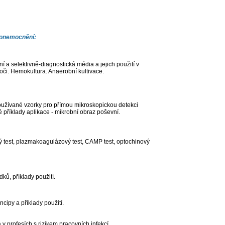
h onemocnění:
ní a selektivně-diagnostická média a jejich použití v
moči. Hemokultura. Anaerobní kultivace.
 používané vzorky pro přímou mikroskopickou detekci
ké příklady aplikace - mikrobní obraz poševní.
ový test, plazmakoagulázový test, CAMP test, optochinový
ků, příklady použití.
ipy a příklady použití.
 v profesích s rizikem pracovních infekcí.