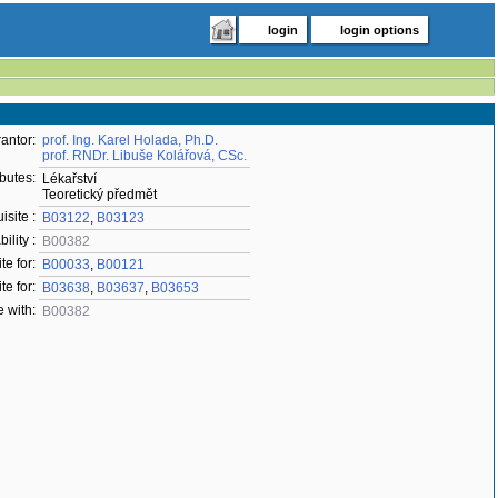
login
login options
antor:
prof. Ing. Karel Holada, Ph.D.
prof. RNDr. Libuše Kolářová, CSc.
ibutes:
Lékařství
Teoretický předmět
isite :
B03122
,
B03123
ility :
B00382
te for:
B00033
,
B00121
te for:
B03638
,
B03637
,
B03653
 with:
B00382