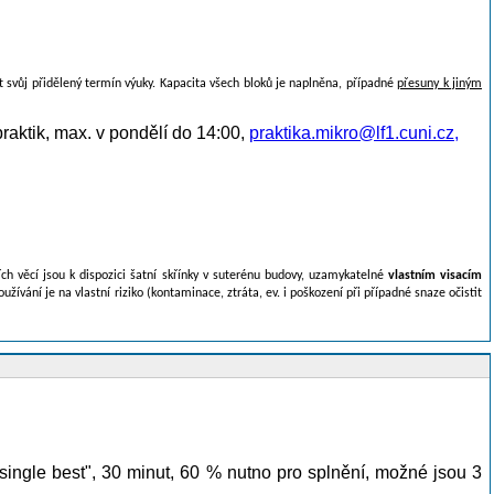
et svůj přidělený termín výuky. Kapacita všech bloků je naplněna, případné
přesuny k jiným
aktik, max. v pondělí do 14:00,
praktika.mikro@lf1.cuni.cz
,
ch věcí jsou k dispozici šatní skřínky v suterénu budovy, uzamykatelné
vlastním visacím
oužívání je na vlastní riziko (kontaminace, ztráta, ev. i poškození při případné snaze očistit
ingle best", 30 minut, 60 % nutno pro splnění, možné jsou 3