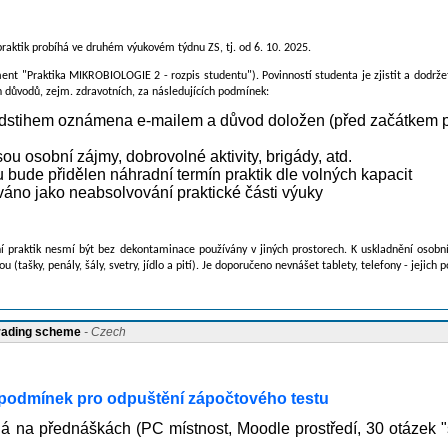
 praktik probíhá ve druhém výukovém týdnu ZS, tj. od 6. 10. 2025.
ument "Praktika MIKROBIOLOGIE 2 - rozpis studentu"). Povinností studenta je zjistit a dodrž
 důvodů, zejm. zdravotních, za následujících podmínek:
edstihem oznámena e-mailem a důvod doložen (před začátkem pr
u osobní zájmy, dobrovolné aktivity, brigády, atd.
bude přidělen náhradní termín praktik dle volných kapacit
áno jako neabsolvování praktické části výuky
ní praktik nesmí být bez dekontaminace používány v jiných prostorech. K uskladnění osobní
(tašky, penály, šály, svetry, jídlo a pití). Je doporučeno nevnášet tablety, telefony - jejich p
grading scheme
- Czech
 podmínek pro odpuštění zápočtového testu
 na přednáškách (PC místnost, Moodle prostředí, 30 otázek "s