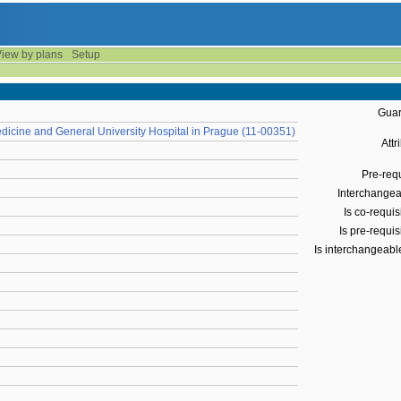
iew by plans
Setup
Guar
 Medicine and General University Hospital in Prague (11-00351)
Attr
Pre-requ
Interchangeab
Is co-requisi
Is pre-requisi
Is interchangeable