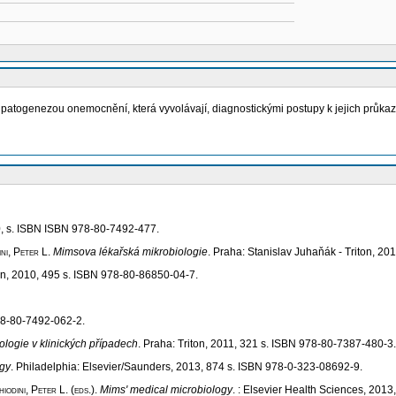
atogenezou onemocnění, která vyvolávají, diagnostickými postupy k jejich průkazu,
0, s. ISBN ISBN 978-80-7492-477.
ni, Peter L
.
Mimsova lékařská mikrobiologie
. Praha: Stanislav Juhaňák - Triton, 2
un, 2010, 495 s. ISBN 978-80-86850-04-7.
78-80-7492-062-2.
ologie v klinických případech
. Praha: Triton, 2011, 321 s. ISBN 978-80-7387-480-3.
ogy
. Philadelphia: Elsevier/Saunders, 2013, 874 s. ISBN 978-0-323-08692-9.
odini, Peter L. (eds.)
.
Mims' medical microbiology
. : Elsevier Health Sciences, 201