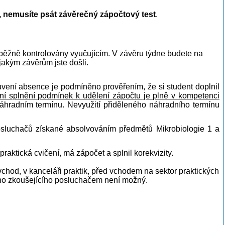
26, nemusíte psát závěrečný zápočtový test
.
ůběžně kontrolovány vyučujícím. V závěru týdne budete na
k jakým závěrům jste došli.
vení absence je podmíněno prověřením, že si student doplnil
í splnění podmínek k udělení zápočtu je plně v kompetenci
áhradním termínu. Nevyužití přiděleného náhradního termínu
posluchačů získané absolvováním předmětů Mikrobiologie 1 a
aktická cvičení, má zápočet a splnil korekvizity.
vchod, v kanceláři praktik, před vchodem na sektor praktických
ního zkoušejícího posluchačem není možný.