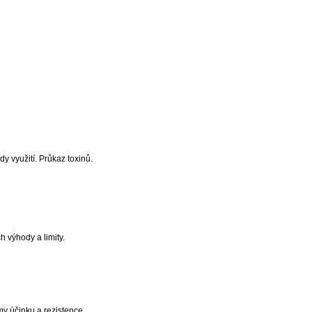
dy využití. Průkaz toxinů.
h výhody a limity.
my účinku a rezistence.