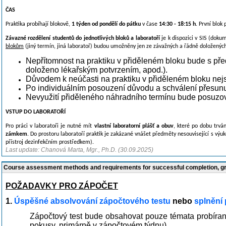
ČAS
Praktika probíhají blokově,
1 týden od pondělí do pátku
v čase
14:30 - 18:15 h
. První blok
Závazné rozdělení studentů do jednotlivých bloků a laboratoří
je k dispozici v SIS (dok
blokům
(jiný termín, jiná laboratoř) budou umožněny jen ze závažných a řádně doložených
Nepřítomnost na praktiku v přiděleném bloku bude s př
doloženo
lékařským potvrzením, apod.).
Důvodem k neúčasti na praktiku v přiděleném bloku nejso
Po individuálním posouzení důvodu a schválení přesunu 
Nevyužití přiděleného náhradního termínu bude posuzov
VSTUP DO LABORATOŘÍ
Pro práci v laboratoři je nutné mít
vlastní laboratorní plášť a obuv
, které po dobu trvá
zámkem
. Do prostoru laboratoří praktik je zakázané vnášet předměty nesouvisející s výukou 
přístroj dezinfekčním prostředkem).
Last update: Chanová Marta, Mgr., Ph.D. (30.09.2025)
Course assessment methods and requirements for successful completion, 
POŽADAVKY PRO ZÁPOČET
1.
Úspěšné absolvování zápočtového testu
nebo
splnění
Zápočtový test bude obsahovat pouze témata probíraná
pokusy, primárně v zápočtovém týdnu).