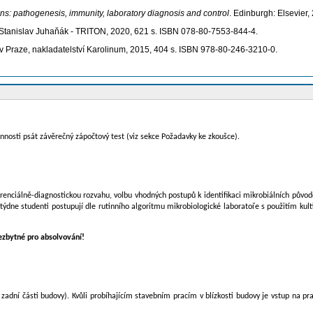
ions: pathogenesis, immunity, laboratory diagnosis and control
. Edinburgh: Elsevier
: Stanislav Juhaňák - TRITON, 2020, 621 s. ISBN 078-80-7553-844-4.
 v Praze, nakladatelství Karolinum, 2015, 404 s. ISBN 978-80-246-3210-0.
nnosti psát závěrečný zápočtový test (viz sekce Požadavky ke zkoušce).
renciálně-diagnostickou rozvahu, volbu vhodných postupů k identifikaci mikrobiálních původc
týdne studenti postupují dle rutinního algoritmu mikrobiologické laboratoře s použitím kulti
nezbytné pro absolvování!
v zadní části budovy). Kvůli probíhajícím stavebním pracím v blízkosti budovy je vstup na 