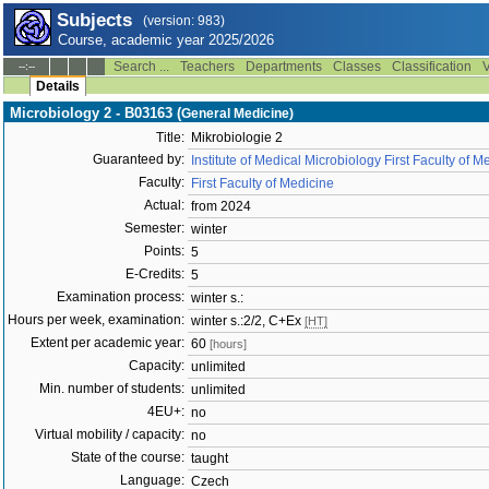
Subjects
(version: 983)
Course, academic year 2025/2026
Search ...
Teachers
Departments
Classes
Classification
V
--:--
Details
Microbiology 2 - B03163 (
General Medicine)
Title:
Mikrobiologie 2
Guaranteed by:
Institute of Medical Microbiology First Faculty of
Faculty:
First Faculty of Medicine
Actual:
from 2024
Semester:
winter
Points:
5
E-Credits:
5
Examination process:
winter s.:
Hours per week, examination:
winter s.:2/2, C+Ex
[HT]
Extent per academic year:
60
[hours]
Capacity:
unlimited
Min. number of students:
unlimited
4EU+:
no
Virtual mobility / capacity:
no
State of the course:
taught
Language:
Czech