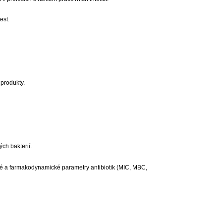
est.
 produkty.
ch bakterií.
tické a farmakodynamické parametry antibiotik (MIC, MBC,