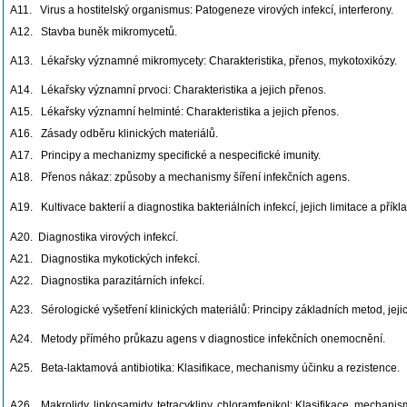
A11. Virus a hostitelský organismus: Patogeneze virových infekcí, interferony.
A12. Stavba buněk mikromycetů.
A13. Lékařsky významné mikromycety: Charakteristika, přenos, mykotoxikózy.
A14. Lékařsky významní prvoci: Charakteristika a jejich přenos.
A15. Lékařsky významní helminté: Charakteristika a jejich přenos.
A16. Zásady odběru klinických materiálů.
A17. Principy a mechanizmy specifické a nespecifické imunity.
A18. Přenos nákaz: způsoby a mechanismy šíření infekčních agens.
A19. Kultivace bakterií a diagnostika bakteriálních infekcí, jejich limitace a příkla
A20. Diagnostika virových infekcí.
A21. Diagnostika mykotických infekcí.
A22. Diagnostika parazitárních infekcí.
A23. Sérologické vyšetření klinických materiálů: Principy základních metod, jejic
A24. Metody přímého průkazu agens v diagnostice infekčních onemocnění.
A25. Beta-laktamová antibiotika: Klasifikace, mechanismy účinku a rezistence.
A26. Makrolidy, linkosamidy, tetracykliny, chloramfenikol: Klasifikace, mechanis