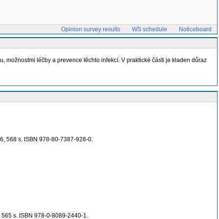
Opinion survey results
WS schedule
Noticeboard
 možnostmi léčby a prevence těchto infekcí. V praktické části je kladen důraz
016, 568 s. ISBN 978-80-7387-928-0.
3, 565 s. ISBN 978-0-8089-2440-1.