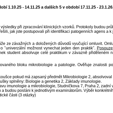
bí 1.10.25 - 14.11.25 a dalších 5 v období 17.11.25 - 23.1.
 výsledky při zpracování klinických vzorků. Protokoly budou pr
řešili, jak jste postupovali při identifikaci patogenních agens a 
že ze závažných a doložených důvodů vyučující omluvit. Omlu
o "univerzální možnost vynechat jeden den praktik".
Posouzen
nek
student absolvuje celé praktikum v závazně přiděleném n
rovaného bloku mikrobiologie a patologie. Ověřuje znalosti 
koušce pokud má zapsaný předmět Mikrobiologie 2, absolvoval pr
oušky splněny: Biologie a genetika 2, Základy imunologie.
tavu imunologie a mikrobiologie, Studničkova 7, Praha 2, zadní 
artu a budou posláni k jednotlivým examinátorům. Výběr konkrét
tické části (3 otázky)