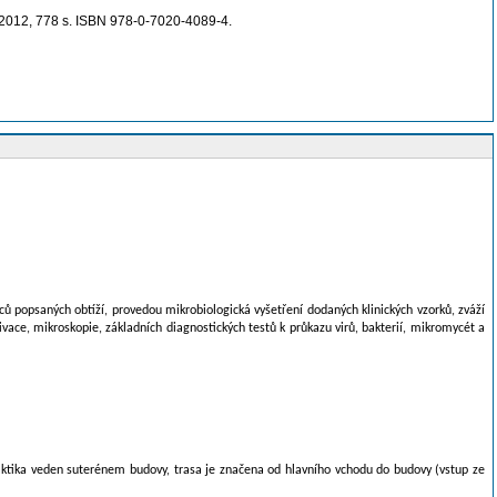
, 2012, 778 s. ISBN 978-0-7020-4089-4.
ů popsaných obtíží, provedou mikrobiologická vyšetření dodaných klinických vzorků, zváží
vace, mikroskopie, základních diagnostických testů k průkazu virů, bakterií, mikromycét a
praktika veden suterénem budovy, trasa je značena od hlavního vchodu do budovy (vstup ze