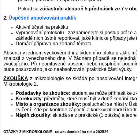
Pokud se
zúčastníte alespoň 5 přednášek ze 7 v obdo
2.
Úspěšné absolvování praktik
Aktivní účast na praktiku
Vypracování protokolů - z
aznamenejte si postup práce a
základě nich ústně reportovat, jaké klinické případy jste 
Domácí příprava na zadaná témata
Absenci v jednom výukovém dni z týdenního bloku praktik mů
znalosti z vynechaného dne. V žádném případě se nejedná 
vyučujícího
.
Při neomluvené absenci nebo nesplnění podmí
bude posuzováno jako neabsolvování praktické části výuky.
ZKOUŠKA
z mikrobiologie se skládá po absolvování Integ
Mikrobiologie 2.
Požadavky ke zkoušce:
student se může přihlásit ke z
Korekvizity
: předměty, které musí být v době konání zk
Místo a organizace zkoušky
: posluchači se hlásí v Ús
cvičení. Zde po kontrole zápočtů a korekvizit obdrží k
Náplň zkoušky
: skládá se z praktické (1 otázka) a teore
OTÁZKY Z MIKROBIOLOGIE - od akademického roku 202526