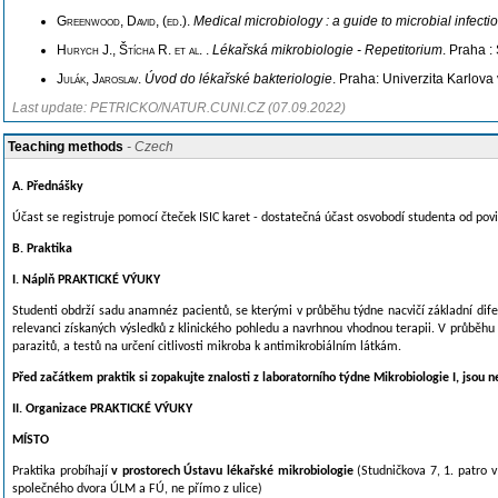
Greenwood, David, (ed.)
.
Medical microbiology : a guide to microbial infect
Hurych J., Štícha R. et al.
.
Lékařská mikrobiologie - Repetitorium
. Praha 
Julák, Jaroslav
.
Úvod do lékařské bakteriologie
. Praha: Univerzita Karlova
Last update: PETRICKO/NATUR.CUNI.CZ (07.09.2022)
Teaching methods
- Czech
A. Přednášky
Účast se registruje pomocí čteček ISIC karet - dostatečná účast osvobodí studenta od povi
B. Praktika
I. Náplň PRAKTICKÉ VÝUKY
Studenti obdrží sadu anamnéz pacientů, se kterými v průběhu týdne nacvičí základní dife
relevanci získaných výsledků z klinického pohledu a navrhnou vhodnou terapii. V průběhu 
parazitů, a testů na určení citlivosti mikroba k antimikrobiálním látkám.
Před začátkem praktik si zopakujte znalosti z laboratorního týdne Mikrobiologie I, jsou 
II.
Organizace PRAKTICKÉ VÝUKY
MÍSTO
Praktika probíhají
v prostorech Ústavu lékařské mikrobiologie
(Studničkova 7, 1. patro 
společného dvora ÚLM a FÚ, ne přímo z ulice)