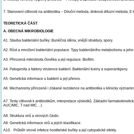
7. Stanovení citlivosti na antibiotika – Diluční metoda, disková difuzní metoda, E-t
TEORETICKÁ ČÁST
:
A. OBECNÁ MIKROBIOLOGIE
A1. Stavba bakteriální buňky: Buněčná stěna, vnější struktury, spory.
A2. Růst a množení bakteriální populace. Typy bakteriálního metabolismu a jeho
A3. Přirozená mikrobiota člověka a její regulace. Biofilm.
A4. Patogenita a faktory virulence bakterií. Bakteriální toxiny a superantigeny.
A5. Genetická informace u bakterií a její přenos.
A6. Mechanismy přirozené i získané rezistence na antibiotika u klinicky významný
A7. Testy citlivosti k antibiotikům, interpretace výsledků. Základní farmakokine
AUC/MIC, T nad MIC…).
A8. Struktura virů a virových částic.
A9. Genetická informace virů a jejich klasifikace.
A10. Průběh virové infekce hostitelské buňky a její cytopatické efekty.