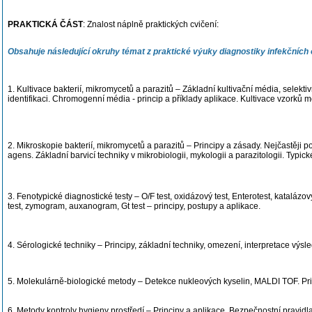
PRAKTICKÁ ČÁST
: Znalost náplně praktických cvičení:
Obsahuje následující okruhy témat z praktické výuky diagnostiky infekčníc
1. Kultivace bakterií, mikromycetů a parazitů – Základní kultivační média, selektiv
identifikaci. Chromogenní média - princip a příklady aplikace. Kultivace vzorků 
2. Mikroskopie bakterií, mikromycetů a parazitů – Principy a zásady. Nejčastěji
agens. Základní barvicí techniky v mikrobiologii, mykologii a parazitologii. Typic
3. Fenotypické diagnostické testy – O/F test, oxidázový test, Enterotest, kataláz
test, zymogram, auxanogram, Gt test – principy, postupy a aplikace.
4. Sérologické techniky – Principy, základní techniky, omezení, interpretace výsled
5. Molekulárně-biologické metody – Detekce nukleových kyselin, MALDI TOF. Princ
6. Metody kontroly hygieny prostředí – Principy a aplikace. Bezpečnostní pravidla