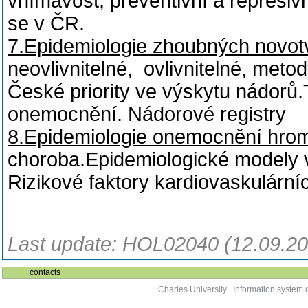
vnímavost, preventivní a represivn
se v ČR.
7.Epidemiologie zhoubných novot
neovlivnitelné, ovlivnitelné, meto
České priority ve výskytu nádorů
onemocnění. Nádorové registry
8.Epidemiologie onemocnění hro
choroba.Epidemiologické modely 
Rizikové faktory kardiovaskulární
Last update: HOL02040 (12.09.20
contacts
Charles University
|
Information system o