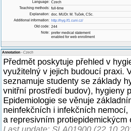
Language:
Czech
Teaching methods:
full-time
Explanation:
doc. MUDr. M. Tuček, CSc.
Additional information:
http://hyg.lf1.cuni.cz/
Old code:
244
Note:
prefer medical statement
enabled for web enrollment
Annotation
- Czech
Předmět poskytuje přehled v hygie
využitelný v jejich budoucí prax
seznamuje studenty se základy hy
vnitřní prostředí budov), hygieny p
Epidemiologie se věnuje základní
neinfekčních i infekčních nemocí
a represivním protiepidemickýcm 
Last update: SLA01900 (22.10.20