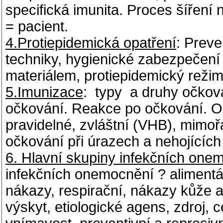
specifická imunita. Proces šíření
= pacient.
4.Protiepidemická opatření
: Preve
techniky, hygienické zabezpečení
materiálem, protiepidemický režim
5.Imunizace
: typy a druhy očkova
očkování. Reakce po očkování. O
pravidelné, zvláštní (VHB), mimo
očkování při úrazech a nehojícíc
6. Hlavní skupiny infekčních one
infekčních onemocnění ? alimentár
nákazy, respirační, nákazy kůže a
výskyt, etiologické agens, zdroj, 