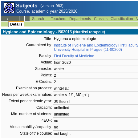
Subjects
(version: 983)
Course, academic year 2025/2026
Search ...
Teachers
Departments
Classes
Classification
V
--:--
Details
Hygiene and Epidemiology - B02013 (
Nutriční terapeut)
Title:
Hygiena a epidemiologie
Guaranteed by:
Institute of Hygiene and Epidemiology First Facul
University Hospital in Prague (11-00200)
Faculty:
First Faculty of Medicine
Actual:
from 2020
Semester:
winter
Points:
2
E-Credits:
2
Examination process:
winter s.:
Hours per week, examination:
winter s.:1/1, MC
[HT]
Extent per academic year:
30
[hours]
Capacity:
unlimited
Min. number of students:
unlimited
4EU+:
no
Virtual mobility / capacity:
no
State of the course:
not taught