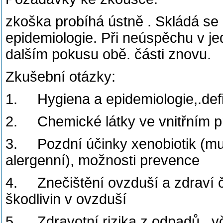
zkoška probíhá ústně . Skládá se 
epidemiologie. Při neúspěchu v je
dalším pokusu obě. části znovu.
Zkušební otázky:
1. Hygiena a epidemiologie,.def
2. Chemické látky ve vnitřním pr
3. Pozdní účinky xenobiotik (mut
alergenní), možnosti prevence
4. Znečištění ovzduší a zdraví 
škodlivin v ovzduší
5. Zdravotní rizika z odpadů, v