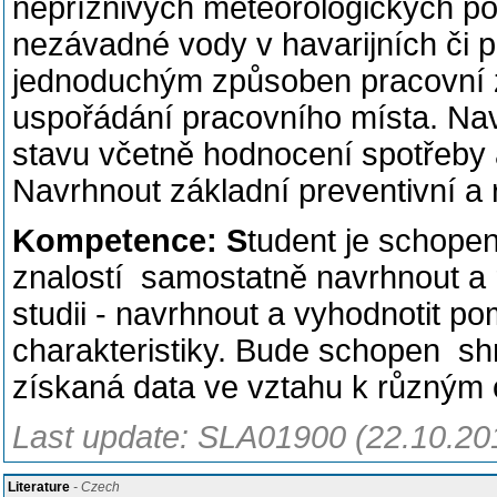
nepříznivých meteorologických po
nezávadné vody v havarijních či 
jednoduchým způsoben pracovní z
uspořádání pracovního místa. Na
stavu včetně hodnocení spotřeby 
Navrhnout základní preventivní a 
Kompetence: S
tudent je schope
znalostí samostatně navrhnout a r
studii - navrhnout a vyhodnotit po
charakteristiky. Bude schopen shro
získaná data ve vztahu k různým c
Last update: SLA01900 (22.10.20
Literature
- Czech