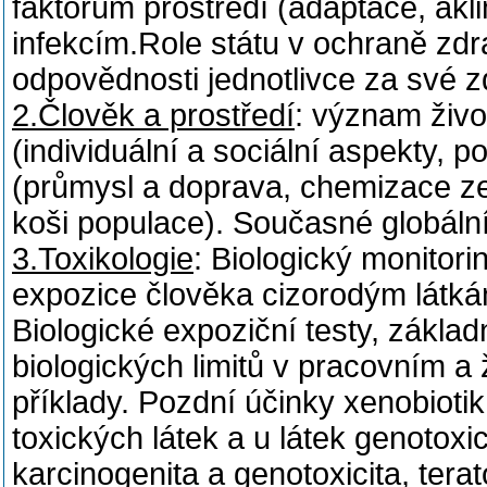
faktorům prostředí (adaptace, akli
infekcím.Role státu v ochraně zd
odpovědnosti jednotlivce za své z
2.Člověk a prostředí
: význam živo
(individuální a sociální aspekty, 
(průmysl a doprava, chemizace ze
koši populace). Současné globáln
3.Toxikologie
: Biologický monitori
expozice člověka cizorodým látkám.
Biologické expoziční testy, zákla
biologických limitů v pracovním a 
příklady. Pozdní účinky xenobiotik
toxických látek a u látek genotox
karcinogenita a genotoxicita, terat