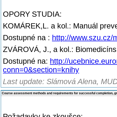
OPORY STUDIA:
KOMÁREK,L. a kol.: Manuál preven
Dostupné na :
http://www.szu.cz/
ZVÁROVÁ, J., a kol.: Biomedicínská
Dostupné na:
http://ucebnice.eur
conn=0&section=knihy
Last update: Slámová Alena, MUDr
Course assessment methods and requirements for successful completion, 
Požadavky ke zkoušce: