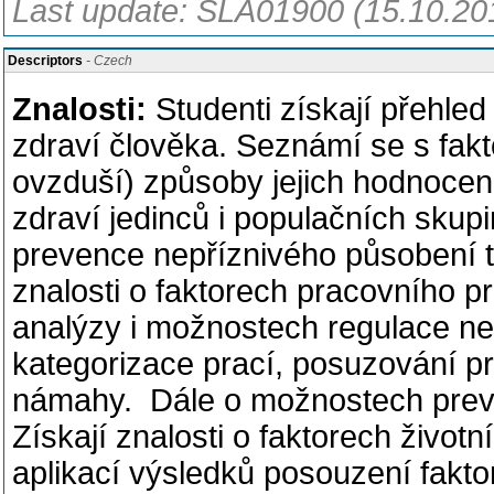
Last update: SLA01900 (15.10.20
Descriptors
- Czech
Znalosti:
Studenti získají přehled 
zdraví člověka. Seznámí se s fakt
ovzduší) způsoby jejich hodnocen
zdraví jedinců i populačních sku
prevence nepříznivého působení těc
znalosti o faktorech pracovního pr
analýzy i možnostech regulace nep
kategorizace prací, posuzování pr
námahy. Dále o možnostech preve
Získají znalosti o faktorech život
aplikací výsledků posouzení faktor