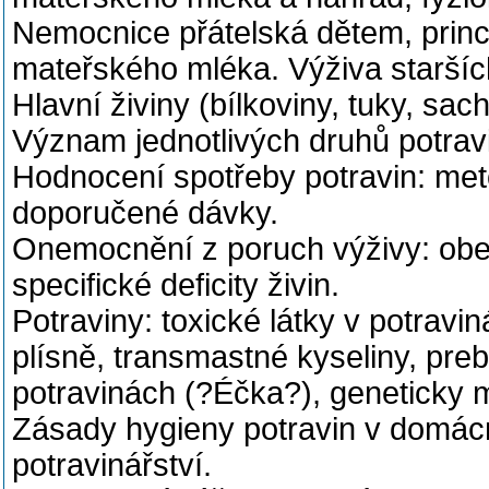
Nemocnice přátelská dětem, prin
mateřského mléka. Výživa staršíc
Hlavní živiny (bílkoviny, tuky, sa
Význam jednotlivých druhů potrav
Hodnocení spotřeby potravin: meto
doporučené dávky.
Onemocnění z poruch výživy: obezi
specifické deficity živin.
Potraviny: toxické látky v potravin
plísně, transmastné kyseliny, prebi
potravinách (?Éčka?), geneticky m
Zásady hygieny potravin v domácn
potravinářství.