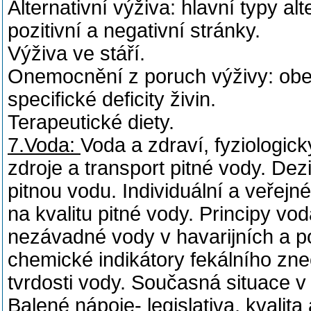
Alternativní výživa: hlavní typy al
pozitivní a negativní stránky.
Výživa ve stáří.
Onemocnění z poruch výživy: obezi
specifické deficity živin.
Terapeutické diety.
7.Voda:
Voda a zdraví, fyziologi
zdroje a transport pitné vody. De
pitnou vodu. Individuální a veřej
na kvalitu pitné vody. Principy vo
nezávadné vody v havarijních a p
chemické indikátory fekálního zne
tvrdosti vody. Současná situace 
Balené nápoje- legislativa, kvalit