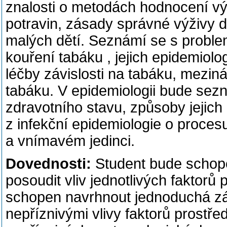
znalosti o metodách hodnocení v
potravin, zásady správné výživy 
malých dětí. Seznámí se s proble
kouření tabáku , jejich epidemiol
léčby závislosti na tabáku, meziná
tabáku. V epidemiologii bude sez
zdravotního stavu, způsoby jejich 
z infekční epidemiologie o procesu
a vnímavém jedinci.
Dovednosti:
Student bude schope
posoudit vliv jednotlivých faktorů
schopen navrhnout jednoduchá zák
nepříznivými vlivy faktorů prostřed