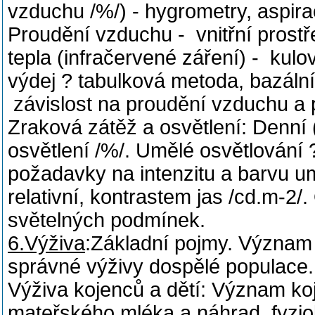
vzduchu /%/) - hygrometry, aspir
Proudění vzduchu - vnitřní prostř
tepla (infračervené záření) - kulo
výdej ? tabulková metoda, bazáln
závislost na proudění vzduchu a 
Zraková zátěž a osvětlení: Denní (
osvětlení /%/. Umělé osvětlování ?
požadavky na intenzitu a barvu um
relativní, kontrastem jas /cd.m-2/
světelných podmínek.
6.Výživa
:Základní pojmy. Význam 
správné výživy dospělé populace.
Výživa kojenců a dětí: Význam koje
mateřského mléka a náhrad, fyziolo