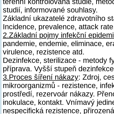
terénní kontrolovaná studie, met
studií, informované souhlasy.
Základní ukazatelé zdravotního stav
Incidence, prevalence, attack rat
2.Základní pojmy infekční epidemi
pandemie, endemie, eliminace, era
virulence, rezistence atd.
Dezinfekce, sterilizace - metody f
příprava. Vyšší stupeň dezinfekc
3.Proces šíření nákazy
: Zdroj, c
mikroorganizmů - rezistence, infek
prostředí, rezervoár nákazy. Přen
inokulace, kontakt. Vnímavý jedi
nespecifická rezistence, přirozen