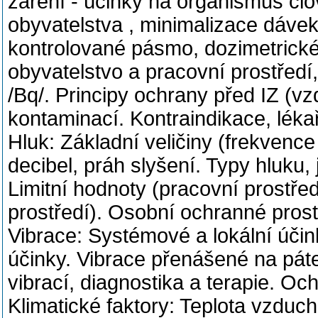
záření - účinky na organismus čl
obyvatelstva , minimalizace dávek
kontrolované pásmo, dozimetrické 
obyvatelstvo a pracovní prostředí,
/Bq/. Principy ochrany před IZ (v
kontaminací. Kontraindikace, léka
Hluk: Základní veličiny (frekvence 
decibel, práh slyšení. Typy hluku,
Limitní hodnoty (pracovní prostřed
prostředí). Osobní ochranné prost
Vibrace: Systémové a lokální účin
účinky. Vibrace přenášené na pát
vibrací, diagnostika a terapie. Oc
Klimatické faktory: Teplota vzduch