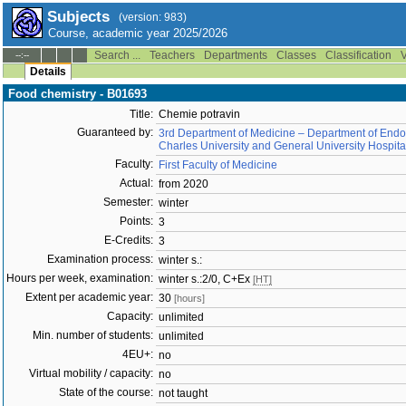
Subjects
(version: 983)
Course, academic year 2025/2026
Search ...
Teachers
Departments
Classes
Classification
V
--:--
Details
Food chemistry - B01693
Title:
Chemie potravin
Guaranteed by:
3rd Department of Medicine – Department of Endoc
Charles University and General University Hospita
Faculty:
First Faculty of Medicine
Actual:
from 2020
Semester:
winter
Points:
3
E-Credits:
3
Examination process:
winter s.:
Hours per week, examination:
winter s.:2/0, C+Ex
[HT]
Extent per academic year:
30
[hours]
Capacity:
unlimited
Min. number of students:
unlimited
4EU+:
no
Virtual mobility / capacity:
no
State of the course:
not taught