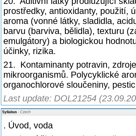
20. Aditivní látky prodlužující sk
prostředky, antioxidanty, použití, úč
aroma (vonné látky, sladidla, acidu
barvu (barviva, bělidla), texturu (
emulgátory) a biologickou hodnotu (
účinky, rizika.
21. Kontaminanty potravin, zdroje, 
mikroorganismů. Polycyklické arom
organochlorové sloučeniny, pesti
Last update: DOL21254 (23.09.20
Syllabus
- Czech
. Úvod, voda