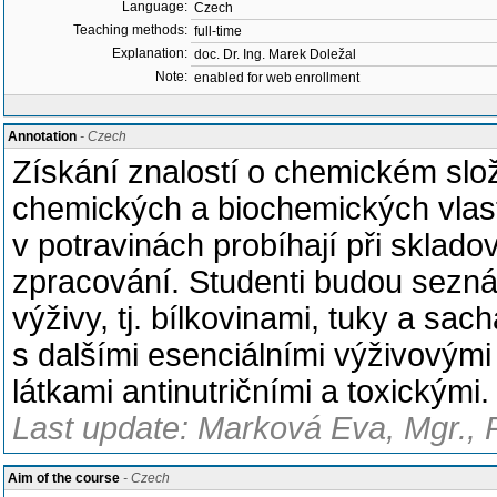
Language:
Czech
Teaching methods:
full-time
Explanation:
doc. Dr. Ing. Marek Doležal
Note:
enabled for web enrollment
Annotation
- Czech
Získání znalostí o chemickém slože
chemických a biochemických vlas
v potravinách probíhají při sklad
zpracování. Studenti budou sezn
výživy, tj. bílkovinami, tuky a sac
s dalšími esenciálními výživovými 
látkami antinutričními a toxickými.
Last update: Marková Eva, Mgr., 
Aim of the course
- Czech