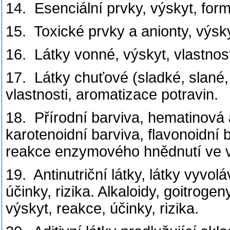
14. Esenciální prvky, výskyt, form
15. Toxické prvky a anionty, výsky
16. Látky vonné, výskyt, vlastnost
17. Látky chuťové (sladké, slané, 
vlastnosti, aromatizace potravin.
18. Přírodní barviva, hematinová a
karotenoidní barviva, flavonoidní 
reakce enzymového hnědnutí ve 
19. Antinutriční látky, látky vyvol
účinky, rizika. Alkaloidy, goitroge
výskyt, reakce, účinky, rizika.