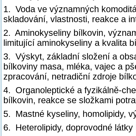
1. Voda ve významných komoditác
skladování, vlastnosti, reakce a in
2. Aminokyseliny bílkovin, význam
limitující aminokyseliny a kvalita b
3. Výskyt, základní složení a ob
bílkoviny masa, mléka, vajec a pše
zpracování, netradiční zdroje bílk
4. Organoleptické a fyzikálně-che
bílkovin, reakce se složkami potra
5. Mastné kyseliny, homolipidy, vý
6. Heterolipidy, doprovodné látky 