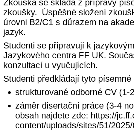
Zkouška se skládá z přípravy pís
zkoušky. Úspěšné složení zkoušk
úrovni B2/C1 s důrazem na akad
jazyk.
Studenti se připravují k jazykový
Jazykového centra FF UK. Součas
konzultací u vyučujících.
Studenti předkládají tyto písemné
strukturované odborné CV (1-
záměr disertační práce (3-4 n
obsah najdete zde: https://jc.ff
content/uploads/sites/51/202