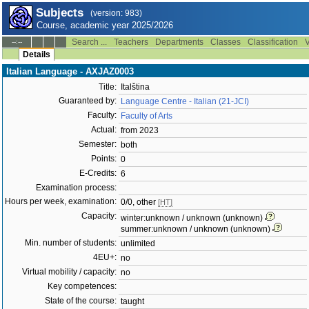
Subjects
(version: 983)
Course, academic year 2025/2026
Search ...
Teachers
Departments
Classes
Classification
V
--:--
Details
Italian Language - AXJAZ0003
Title:
Italština
Guaranteed by:
Language Centre - Italian (21-JCI)
Faculty:
Faculty of Arts
Actual:
from 2023
Semester:
both
Points:
0
E-Credits:
6
Examination process:
Hours per week, examination:
0/0, other
[HT]
Capacity:
winter:unknown / unknown (unknown)
summer:unknown / unknown (unknown)
Min. number of students:
unlimited
4EU+:
no
Virtual mobility / capacity:
no
Key competences:
State of the course:
taught