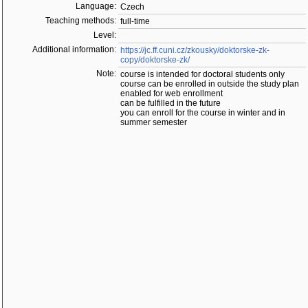
Language:
Czech
Teaching methods:
full-time
Level:
Additional information:
https://jc.ff.cuni.cz/zkousky/doktorske-zk-
copy/doktorske-zk/
Note:
course is intended for doctoral students only
course can be enrolled in outside the study plan
enabled for web enrollment
can be fulfilled in the future
you can enroll for the course in winter and in
summer semester