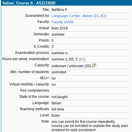
Italian. Course II - ASZIJ3020
Title:
Italština II
Guaranteed by:
Language Centre - Italian (21-JCI)
Faculty:
Faculty of Arts
Actual:
from 2019
Semester:
summer
Points:
0
E-Credits:
3
Examination process:
summer s.:
Hours per week, examination:
summer s.:0/2, C
[HT]
Capacity:
unknown / unknown (20)
Min. number of students:
unlimited
4EU+:
no
Virtual mobility / capacity:
no
Key competences:
State of the course:
not taught
Language:
Italian
Teaching methods:
full-time
Level:
basic
Note:
you can enroll for the course repeatedly
course can be enrolled in outside the study plan
enabled for web enrollment