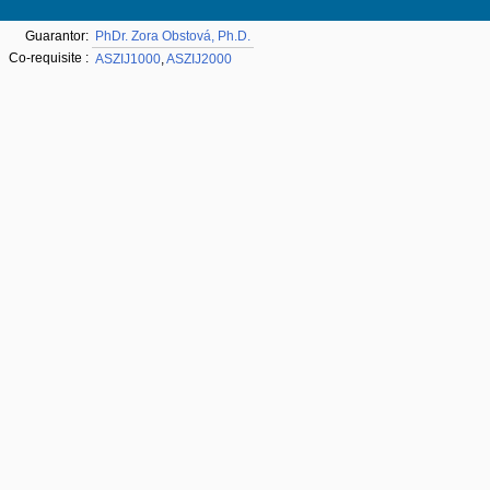
Guarantor:
PhDr. Zora Obstová, Ph.D.
Co-requisite :
ASZIJ1000
,
ASZIJ2000