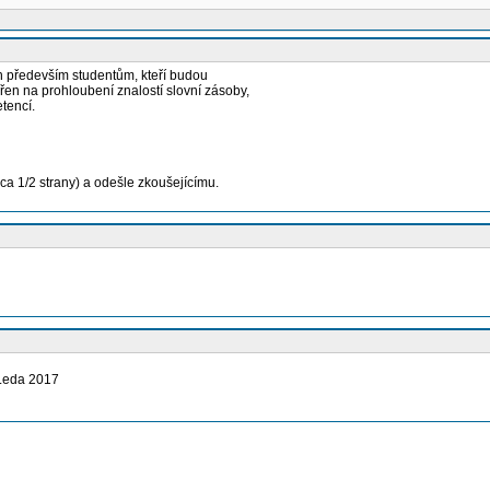
en především studentům, kteří budou
měřen na prohloubení znalostí slovní zásoby,
tencí.
ca 1/2 strany) a odešle zkoušejícímu.
 Leda 2017