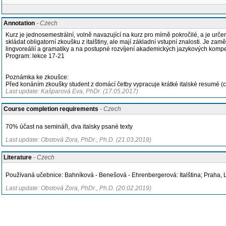
Annotation
- Czech
Kurz je jednosemestrální, volně navazující na kurz pro mírně pokročilé, a je urč
skládat obligatorní zkoušku z italštiny, ale mají základní vstupní znalosti. Je za
lingvoreálií a gramatiky a na postupné rozvíjení akademických jazykových kompe
Program: lekce 17-21
Poznámka ke zkoušce:
Před konáním zkoušky student z domácí četby vypracuje krátké italské resumé (c
Last update: Kašparová Eva, PhDr. (17.05.2017)
Course completion requirements
- Czech
70% účast na semináři, dva italsky psané texty
Last update: Obstová Zora, PhDr., Ph.D. (21.03.2019)
Literature
- Czech
Používaná učebnice: Bahníková - Benešová - Ehrenbergerová: Italština; Praha,
Last update: Obstová Zora, PhDr., Ph.D. (20.02.2019)