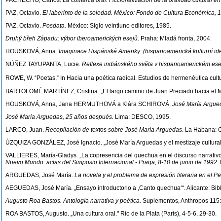
PACHECHO, Carlos.
La comarca oral. Ficcionalización de la oralidad cultural en
PAZ, Octavio.
El laberinto de la soledad. México: Fondo de Cultura Económica, 
PAZ, Octavio.
Posdata.
México: Siglo veintiuno editores, 1985.
Druhý břeh Západu: výbor iberoamerických esejů
. Praha: Mladá fronta, 2004.
HOUSKOVÁ, Anna.
Imaginace Hispánské Ameriky: (hispanoamerická kulturní ide
NÚÑEZ TAYUPANTA, Lucie.
Reflexe indiánského světa v hispanoamerickém eseji
ROWE, W. “Poetas.“ In Hacia una poética radical. Estudios de hermenéutica cultu
BARTOLOMÉ MARTÍNEZ, Cristina. „El largo camino de Juan Preciado hacia el Mic
HOUSKOVÁ, Anna, Jana HERMUTHOVÁ a Klára SCHIROVÁ.
José María Argue
José María Arguedas, 25 años después.
Lima: DESCO, 1995.
LARCO, Juan.
Recopilación de textos sobre José María Arguedas
. La Habana: 
ÚZQUIZA GONZÁLEZ, José Ignacio. „José María Arguedas y el mestizaje cultural 
VALLIERES, María-Gladys. „La copresencia del quechua en el discurso narrativo
Nuevo Mundo: actas del Simposio Internacional - Praga, 8-10 de junio de 1992
.
ARGUEDAS, José María.
La novela y el problema de expresión literaria en el P
AEGUEDAS, José María. „Ensayo introductorio a ‚Canto quechua‘“. Alicante: Bibl
Augusto Roa Bastos. Antología narrativa y poética.
Suplementos, Anthropos 115
ROA BASTOS, Augusto. „Una cultura oral." Río de la Plata (París), 4-5-6, 29-30.