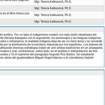
ca Latina (leer páginas
Mgr. Tereza Kalkusová, Ph.D.
Mgr. Tereza Kalkusová, Ph.D.
o) en el libro Hacia una
Mgr. Tereza Kalkusová, Ph.D.
Mgr. Tereza Kalkusová, Ph.D.
z exótico. Por un lado el indigenismo rompió con esta visión idealizada del
nte literaria trabajaba con el argumento, los personajes y las lenguas indígenas
cales o extranjeros; la realidad indígena deja de ser un mero tema y se convierte
cida por la dominancia de la escritura, impuesta por los españoles. Los autores de
 utilizando diversas estrategias tratan de unir ambas tradiciones en un amalgama
nativa u oral, centrándose, sobre todo, en el análisis e interpretación de tres
Arguedas y Yo el supremo del paraguayo Augusto Roa Bastos. Se estudiarán
imismo obras del guatemalteco Miguel Ángel Asturias o el colombiano Gabriel