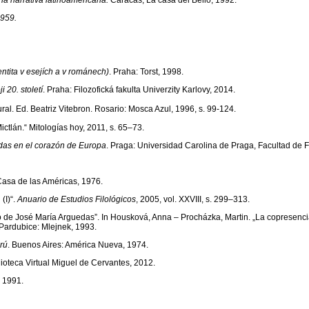
 la narrativa latinoamericana.
Caracas, La casa del Bello, 1992.
1959.
ntita v esejích a v románech)
. Praha: Torst, 1998.
 20. století
. Praha: Filozofická fakulta Univerzity Karlovy, 2014.
ral. Ed. Beatriz Vitebron. Rosario: Mosca Azul, 1996, s. 99-124.
tlán.“ Mitologías hoy, 2011, s. 65–73.
das en el corazón de Europa
. Praga: Universidad Carolina de Praga, Facultad de Fi
Casa de las Américas, 1976.
(I)“.
Anuario de Estudios Filológicos
, 2005, vol. XXVIII, s. 299–313.
 de José María Arguedas”. In Housková, Anna – Procházka, Martin. „La copresencia
 Pardubice: Mlejnek, 1993.
erú
. Buenos Aires: América Nueva, 1974.
ioteca Virtual Miguel de Cervantes, 2012.
: 1991.