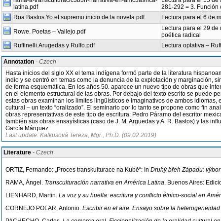
rama-a-transculturacic3b3n-narrativa-en-amc3a9rica-
Lectura para el 15 de 
latina.pdf
281-292 = 3. Función d
Roa Bastos.Yo el supremo.inicio de la novela.pdf
Lectura para el 6 de 
Lectura para el 29 de 
Rowe. Poetas – Vallejo.pdf
poética radical
Ruffinelli.Arugedas y Rulfo.pdf
Lectura optativa – Ruff
Annotation
- Czech
Hasta inicios del siglo XX el tema indígena formó parte de la literatura hispan
indio y se centró en temas como la denuncia de la explotación y marginación, sin
de forma esquemática. En los años 50. aparece un nuevo tipo de obras que intenta
en el elemento estructural de las obras. Por debajo del texto escrito se puede pe
estas obras examinan los límites lingüísticos e imaginativos de ambos idiomas, 
cultural – un texto “oralizado”. El seminario por lo tanto se propone como fin ana
obras representativas de este tipo de escritura: Pedro Páramo del escritor mex
también sus obras ensayísticas (caso de J. M. Arguedas y A. R. Bastos) y las inf
García Márquez.
Last update: Kalkusová Tereza, Mgr., Ph.D. (09.02.2019)
Literature
- Czech
ORTIZ, Fernando: „Proces transkulturace na Kubě“: In
Druhý břeh Západu: výbor
RAMA, Ángel.
Transculturación narrativa en América Latina
. Buenos Aires: Edic
LIENHARD, Martin.
La voz y su huella: escritura y conflicto étnico-social en Am
CORNEJO POLAR, Antonio.
Escribir en el aire. Ensayo sobre la heterogeneidad 