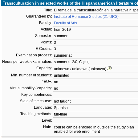
Transculturation in selected works of the Hispanoamerican literature o
Title:
El tema de la transculturación en la narrativa hi
Guaranteed by:
Institute of Romance Studies (21-URS)
Faculty:
Faculty of Arts
Actual:
from 2019
Semester:
summer
Points:
3
E-Credits:
3
Examination process:
summer s.:
Hours per week, examination:
summer s.:2/0, C
[HT]
Capacity:
unknown / unknown (unknown)
Min. number of students:
unlimited
4EU+:
no
Virtual mobility / capacity:
no
Key competences:
State of the course:
not taught
Language:
Spanish
Teaching methods:
full-time
Level:
Note:
course can be enrolled in outside the study plan
enabled for web enrollment