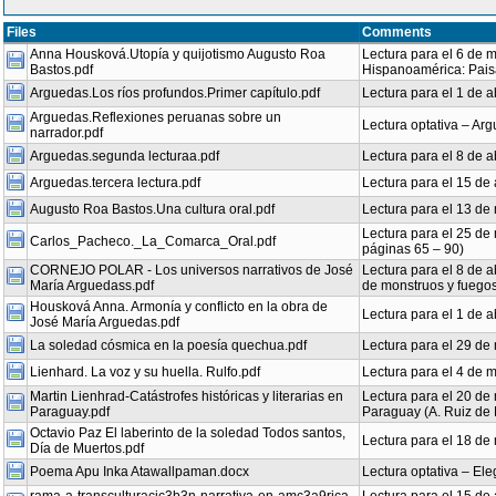
Files
Comments
Anna Housková.Utopía y quijotismo Augusto Roa
Lectura para el 6 de m
Bastos.pdf
Hispanoamérica: Paisaj
Arguedas.Los ríos profundos.Primer capítulo.pdf
Lectura para el 1 de a
Arguedas.Reflexiones peruanas sobre un
Lectura optativa – Ar
narrador.pdf
Arguedas.segunda lecturaa.pdf
Lectura para el 8 de a
Arguedas.tercera lectura.pdf
Lectura para el 15 de 
Augusto Roa Bastos.Una cultura oral.pdf
Lectura para el 13 de
Lectura para el 25 de 
Carlos_Pacheco._La_Comarca_Oral.pdf
páginas 65 – 90)
CORNEJO POLAR - Los universos narrativos de José
Lectura para el 8 de 
María Arguedass.pdf
de monstruos y fuegos 
Housková Anna. Armonía y conflicto en la obra de
Lectura para el 1 de 
José María Arguedas.pdf
La soledad cósmica en la poesía quechua.pdf
Lectura para el 29 d
Lienhard. La voz y su huella. Rulfo.pdf
Lectura para el 4 de m
Martin Lienhrad-Catástrofes históricas y literarias en
Lectura para el 20 de m
Paraguay.pdf
Paraguay (A. Ruiz de 
Octavio Paz El laberinto de la soledad Todos santos,
Lectura para el 18 de 
Día de Muertos.pdf
Poema Apu Inka Atawallpaman.docx
Lectura optativa – El