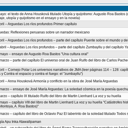
ayo: el texto de Anna Housková titulado Utopía y quijotismo: Augusto Roa Bastos (d
e, utopía y quijotismo en el ensayo y en la novela)
bril – Arguedas Los ríos profundos Primer capítulo
guedas: Reflexiones peruanas sobre un narrador mexicano
bril – Arguedas Los ríos profundos – parte del capítulo Puente sobre el mundo y de
abril – Arguedas Los ríos profundos – parte del capítulo Zumbayllu y del capítulo
 mayo – ensayo de Augusto Roa Bastos "Una cultura oral"
marzo – parte del capítulo El universo oral de Juan Rulfo del libro de Carlos Pach
abril – Cornejo Polar Los universos narrativos de JMA (leer páginas 114 – 128: ca
y Contra el espacio y contra el fuego: el "zumbayllu")
abril – Anna Housková Armonía y conflicto en la obra de José María Arguedas
e marzo – ensayo de José María Arguedas: La soledad cósmica en la poesía quech
arzo – capítulo IX titulado Rulfo del libro de Martin Lienhard La voz y su huella
ayo – capítulo VIII del libro de Martin Lienhard La voz y su huella "Catástrofes hist
Montoya, A. Roa Bastos)"
marzo – capítulo del libro de Octavio Paz El laberinto de la soledad titulado Todos
egía Apu Inka Atawallpaman