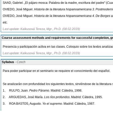
SAAD, Gabriel. „El pájaro mosca: Palabra de la madre, escritura del padre" (
Cua
OVIEDO, José Miguel.
Historia de la literatura hispanoamericana 3. Postmodern
OVIEDO, José Miguel.
Historia de la literatura hispanoamericana 4. De Borges al
etc.
Last update: Kalkusová Tereza, Mgr., Ph.D. (08.02.2019)
Course assessment methods and requirements for successful completion, 
Presencia y participación activa en las clases. Coloquio sobre los textos analiza
Last update: Kalkusová Tereza, Mgr., Ph.D. (08.02.2019)
Syllabus
- Czech
Para poder participar en el seminario se requiere el conocimiento del español.
Se analizarán con profundidad los siguientes textos, sirviéndose de la literatura
1. RULFO, Juan.
Pedro Páramo
. Madrid: Cátedra, 1998.
2. ARGUEDAS, José María.
Los ríos profundos
. Madrid: Cátedra, 1995.
3. ROA BASTOS, Augusto.
Yo el supremo
. Madrid: Cátedra, 1987.