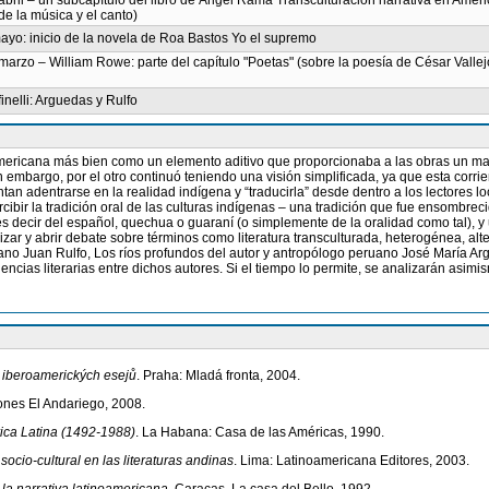
abril – un subcapítulo del libro de Ángel Rama Transculturación narrativa en Améri
e la música y el canto)
mayo: inicio de la novela de Roa Bastos Yo el supremo
marzo – William Rowe: parte del capítulo "Poetas" (sobre la poesía de César Vallej
inelli: Arguedas y Rulfo
oamericana más bien como un elemento aditivo que proporcionaba a las obras un mati
 embargo, por el otro continuó teniendo una visión simplificada, ya que esta corrie
n adentrarse en la realidad indígena y “traducirla” desde dentro a los lectores lo
rcibir la tradición oral de las culturas indígenas – una tradición que fue ensombre
es decir del español, quechua o guaraní (o simplemente de la oralidad como tal), y
lizar y abrir debate sobre términos como literatura transculturada, heterogénea, alter
icano Juan Rulfo, Los ríos profundos del autor y antropólogo peruano José María 
luencias literarias entre dichos autores. Si el tiempo lo permite, se analizarán as
 iberoamerických esejů
. Praha: Mladá fronta, 2004.
iones El Andariego, 2008.
érica Latina (1492-1988)
. La Habana: Casa de las Américas, 1990.
socio-cultural en las literaturas andinas
. Lima: Latinoamericana Editores, 2003.