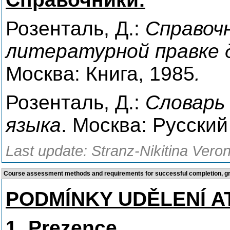
Розенталь, Д.:
Справочн
литературной правке 
Москва: Книга, 1985
.
Розенталь, Д.:
Словарь
языка
. Москва: Русский
Last update: Stranz-Nikitina Veron
Course assessment methods and requirements for successful completion, 
PODMÍNKY UDĚLENÍ A
1. Prezence