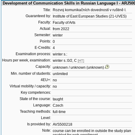
Development of Communication Skills in Russian Language I - ARJ50
Title:
Rozvoj komunikačních dovedností v ruštině I.
Guaranteed by:
Institute of East European Studies (21-UVES)
Faculty:
Faculty of Arts
Actual:
from 2022
Semester:
winter
Points:
0
E-Credits:
4
Examination process:
winter s.:
Hours per week, examination:
winter s.:0/2, C
[HT]
Capacity:
unknown / unknown (unknown)
Min. number of students:
unlimited
4EU+:
no
Virtual mobility / capacity:
no
Key competences:
State of the course:
taught
Language:
Czech
Teaching methods:
full-time
Level:
Is provided by:
AVS500218
Note:
course can be enrolled in outside the study plan