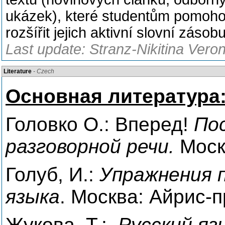
ukázek), které studentům pomohou
rozšířit jejich aktivní slovní zásobu
Last update: Stranz-Nikitina Veron
Literature
- Czech
Основная л
итература
Головко О.: Вперед!
Пос
разговорной речи.
Москв
Голуб, И.
:
Упражнения 
языка
.
Москва: Айрис-п
Жукова, Т.:
Русский яз