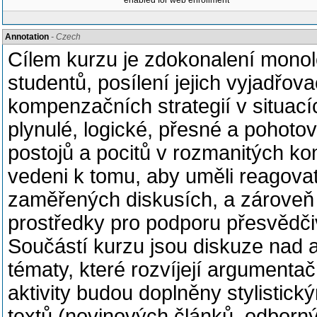
enabled for web enrollment
Annotation
- Czech
Cílem kurzu je zdokonalení monol
studentů, posílení jejich vyjadřo
kompenzačních strategií v situací
plynulé, logické, přesné a pohoto
postojů a pocitů v rozmanitých k
vedeni k tomu, aby uměli reagovat
zaměřených diskusích, a zároveň s
prostředky pro podporu přesvědči
Součástí kurzu jsou diskuze nad a
tématy, které rozvíjejí argumentač
aktivity budou doplněny stylistic
textů (novinových článků, odbornýc