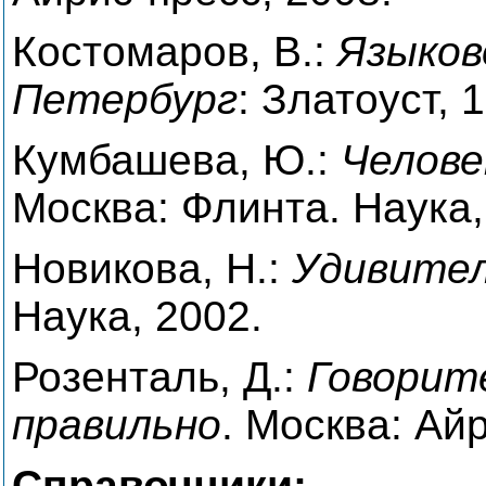
Костомаров, В.:
Языков
Петербург
: Златоуст, 
Кумбашева, Ю.:
Челове
Москва: Флинта. Наука,
Новикова, Н.:
Удивите
Наука, 2002.
Розенталь, Д.:
Говорит
правильно
. Москва: Ай
Справочники: