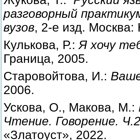
разговорный практикум
вузов
, 2-е изд. Москва:
Кулькова, Р.:
Я хочу те
Граница, 2005.
Старовойтова, И.:
Ваше
2006.
Ускова, О., Макова, М.:
Чтение. Говорение. Ч.
«Златоуст», 2022.