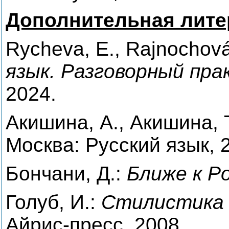
Дополнительная л
ите
Rycheva, E.,
Rajnochová
язык. Разговорный пр
2024.
Акишина, А., Акишина, 
Москва: Русский язык, 
Бончани, Д.:
Ближе к Р
Голуб, И.
:
Стилистика 
Айрис-пресс,
2008.