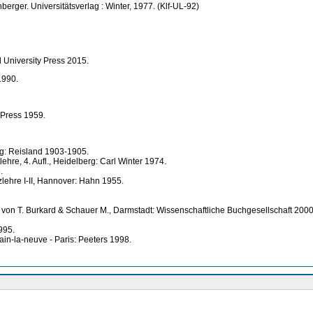
berger. Universitätsverlag : Winter, 1977. (Klf-UL-92)
d University Press 2015.
1990.
 Press 1959.
zig: Reisland 1903-1905.
ehre, 4. Aufl., Heidelberg: Carl Winter 1974.
.
lehre I-II, Hannover: Hahn 1955.
 von T. Burkard & Schauer M., Darmstadt: Wissenschaftliche Buchgesellschaft 2000
995.
ain-la-neuve - Paris: Peeters 1998.