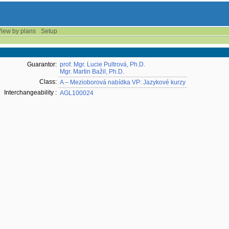
iew by plans
Setup
Guarantor:
prof. Mgr. Lucie Pultrová, Ph.D.
Mgr. Martin Bažil, Ph.D.
Class:
A – Mezioborová nabídka VP: Jazykové kurzy
Interchangeability :
AGL100024