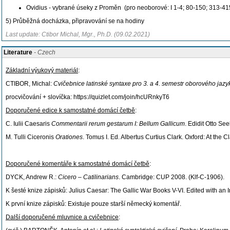
Ovidius - vybrané úseky z Proměn
(pro neoborové:
I
1-4; 80-150; 313-41
5) Průběžná docházka, připravování se na hodiny
Last update: Ctibor Michal, Mgr., Ph.D. (09.02.2021)
Literature
- Czech
Základní výukový materiál
:
CTIBOR, Michal:
Cvičebnice latinské syntaxe pro 3. a 4. semestr oborového jaz
procvičování + slovíčka: https://quizlet.com/join/hcURnkyT6
Doporučené edice k samostatné domácí četbě
:
C. Iulii Caesaris
Commentarii rerum gestarum I: Bellum Gallicum
. Edidit Otto Se
M. Tulli Ciceronis
Orationes
. Tomus I. Ed. Albertus Curtius Clark. Oxford: At the
Doporučené komentáře k samostatné domácí četbě
:
DYCK, Andrew R.:
Cicero – Catilinarians
. Cambridge: CUP 2008.
(Klf-C-1906).
K šesté knize zápisků: Julius Caesar: The Gallic War Books V-VI.
Edited with an 
K první knize zápisků: Existuje pouze starší německý komentář.
Další doporučené mluvnice a cvičebnice
: