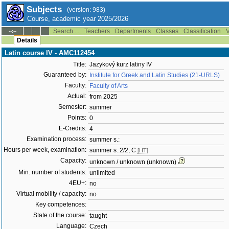
Subjects
(version: 983)
Course, academic year 2025/2026
Search ...
Teachers
Departments
Classes
Classification
V
--:--
Details
Latin course IV - AMC112454
Title:
Jazykový kurz latiny IV
Guaranteed by:
Institute for Greek and Latin Studies (21-URLS)
Faculty:
Faculty of Arts
Actual:
from 2025
Semester:
summer
Points:
0
E-Credits:
4
Examination process:
summer s.:
Hours per week, examination:
summer s.:2/2, C
[HT]
Capacity:
unknown / unknown (unknown)
Min. number of students:
unlimited
4EU+:
no
Virtual mobility / capacity:
no
Key competences:
State of the course:
taught
Language:
Czech