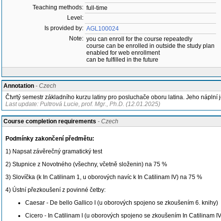
Teaching methods:
full-time
Level:
Is provided by:
AGL100024
Note:
you can enroll for the course repeatedly
course can be enrolled in outside the study plan
enabled for web enrollment
can be fulfilled in the future
Annotation
- Czech
Čtvrtý semestr základního kurzu latiny pro posluchače oboru latina. Jeho náplní
Last update: Pultrová Lucie, prof. Mgr., Ph.D. (12.01.2025)
Course completion requirements
- Czech
Podmínky zakončení předmětu:
1) Napsat závěrečný gramatický test
2) Stupnice z Novotného (všechny, včetně složenin) na 75 %
3) Slovíčka (k In Catilinam 1, u oborových navíc k In Catilinam IV) na 75 %
4) Ústní přezkoušení z povinné četby:
Caesar - De bello Gallico I (u oborových spojeno se zkoušením 6. knihy)
Cicero - In Catilinam I (u oborových spojeno se zkoušením In Catilinam IV