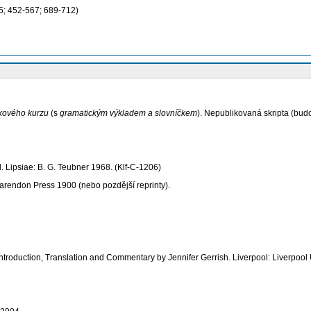
5; 452-567; 689-712)
ykového kurzu
(s
gramatickým výkladem a slovníčkem
). Nepublikovaná skripta (bud
el. Lipsiae: B. G. Teubner 1968.
(Klf-C-1206)
 Clarendon Press 1900 (nebo pozdější reprinty).
Introduction, Translation and Commentary by
Jennifer Gerrish. Liverpool: Liverpool