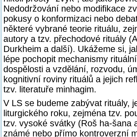
Nedodržování nebo modifikace zv
pokusy o konformizaci nebo deba
některé vybrané teorie rituálu, z
autory a tzv. přechodové rituály (
Durkheim a další). Ukážeme si, j
lépe pochopit mechanismy rituálníc
dospělosti a vzdělání, rozvodu, ú
kognitivní roviny rituálů a jejich 
tzv. literatuře minhagim.
V LS se budeme zabývat rituály, j
liturgického roku, zejména tzv. p
tzv. vysoké svátky (Roš ha-šana 
známé nebo přímo kontroverzní m