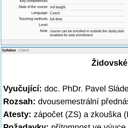
Key competences:
State of the course:
not taught
Language:
Czech
Teaching methods:
full-time
Level:
Note:
course can be enrolled in outside the study plan
enabled for web enrollment
Syllabus
- Czech
Židovské 
Vyučující:
doc. PhDr. Pavel Sláde
Rozsah:
dvousemestrální předná
Atesty:
zápočet (ZS) a zkouška (
Požadavky:
přítomnost ve výuce a