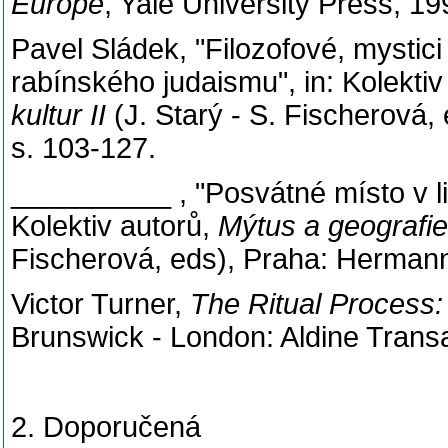
Europe
, Yale University Press, 19
Pavel Sládek, "Filozofové, mystici
rabínského judaismu", in: Kolektiv
kultur II
(J. Starý - S. Fischerová
s. 103-127.
__________ , "Posvátné místo v li
Kolektiv autorů,
Mýtus a geografie
Fischerová, eds), Praha: Hermann
Victor Turner,
The Ritual Process: 
Brunswick - London: Aldine Transa
2. Doporučená