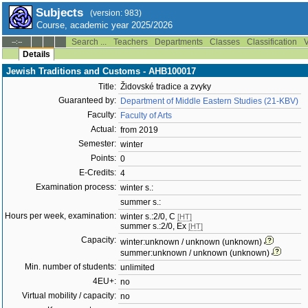
Subjects
(version: 983)
Course, academic year 2025/2026
Search ...
Teachers
Departments
Classes
Classification
V
--:--
Details
Jewish Traditions and Customs - AHB100017
Title:
Židovské tradice a zvyky
Guaranteed by:
Department of Middle Eastern Studies (21-KBV)
Faculty:
Faculty of Arts
Actual:
from 2019
Semester:
winter
Points:
0
E-Credits:
4
Examination process:
winter s.:
summer s.:
Hours per week, examination:
winter s.:2/0, C
[HT]
summer s.:2/0, Ex
[HT]
Capacity:
winter:unknown / unknown (unknown)
summer:unknown / unknown (unknown)
Min. number of students:
unlimited
4EU+:
no
Virtual mobility / capacity:
no