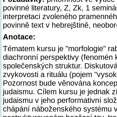
povinné literatury, Z, Zk, 1 semi
interpretaci zvoleného pramenného
povinně text v hebrejštině, neobor
Anotace:
Tématem kursu je "morfologie" ra
diachronní perspektivy (fenomén k
společenských struktur. Diskutov
zvykovosti a rituálu (pojem "vysoké"
Pozornost bude věnována koncept
judaismu. Cílem kursu je jednak z
judaismu v jeho performativní slož
chápání náboženského systému v j