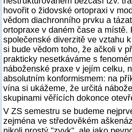
nestrukturovaném bezčasí tzv. tra
hovořit o židovské ortopraxi v modu
vědom diachronního prvku a tázat
ortopraxe v daném čase a místě. 
společenské diverzitě ve vztahu 
si bude vědom toho, že ačkoli v p
prakticky nesetkáváme s fenomé
náboženské praxe v jejím celku, 
absolutním konformismem: na pří
vína si ukážeme, že určitá nábo
skupinami věřících dokonce otevř
V ZS semestru se budeme nejprve
zejména ve středověkém aškenázs
nikoli prostý "zvyk", ale jako pev