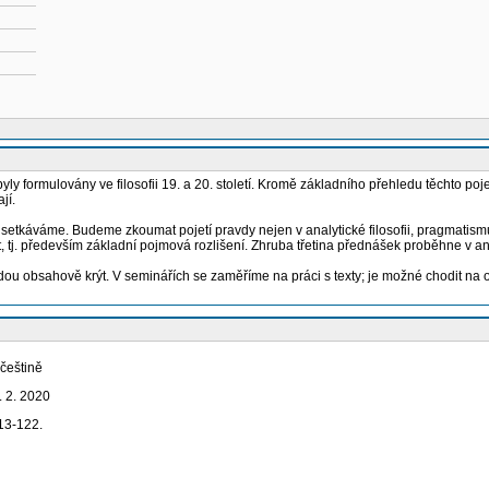
yly formulovány ve filosofii 19. a 20. století. Kromě základního přehledu těchto p
jí.
etí setkáváme. Budeme zkoumat pojetí pravdy nejen v analytické filosofii, pragmatismu
, tj. především základní pojmová rozlišení. Zhruba třetina přednášek proběhne v a
ou obsahově krýt. V seminářích se zaměříme na práci s texty; je možné chodit na 
češtině
. 2. 2020
113-122.