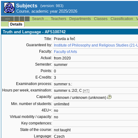
Subjects
(version: 983)
Course, academic year 2025/2026
Search ...
Teachers
Departments
Classes
Classification
V
--:--
Details
Truth and Language - AFS100742
Title:
Pravda a řeč
Guaranteed by:
Institute of Philosophy and Religious Studies (21
Faculty:
Faculty of Arts
Actual:
from 2020
Semester:
summer
Points:
0
E-Credits:
3
Examination process:
summer s.:
Hours per week, examination:
summer s.:2/2, C
[HT]
Capacity:
unknown / unknown (unknown)
Min. number of students:
unlimited
4EU+:
no
Virtual mobility / capacity:
no
Key competences:
State of the course:
not taught
Language:
Czech