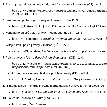
3. Spor o pragmatický pojem pravdy mezi Jamesem a Russellem (OŠ) – 4. 3.
četba 1: W. James,
Pragmatická koncepce pravdy
, in: W. James,
Pragmat
2009, str. 105 – 122.
4. Fenomenologické pojetí pravdy – Husserl (DDS) – 11. 3.
Husserl, E. Husserl: Ideje k čisté fenomenologii a fenomenologické filosof
5. Fenomenologické pojetí pravdy – Heidegger (DDS) – 18. 3.
četba: M. Heidegger,
O pravdě a bytí (Vom Wesen der Wahrheit)
, vybran
6. Wittgenstein: pojetí pravdy v Traktátu (JČ) – 25. 3.
četba: L. Wittgenstein,
Tractatus logico-philosophicus,
přel. P. Glombíček,
7. Pojetí pravdy a řeči ve
Filozofických zkoumáních
(OŠ) – 1. 4.
četba 1: L. Wittgenstein,
Filosofická zkoumání
, §§ 1-31; četba 2: L. Wittg
propositional form
(zejm. část 4, str. 346-348).
8. J.-L. Austin, Teorie řečových aktů a problém pravdy (DDS) – 8. 4.
četba: J. Derrida,
Signatura událost kontext
, in:
Texty k dekonstrukci
, kap
11. Pragmatismus Richarda Rortyho a pragmatický obrat ve fenomenologii (OŠ) –
četba: Davidson, D.
On the Very Idea of a Conceptual Scheme
(1974), če
10. Foucault – pravda a diskurs (OŠ) – 22. 4.
M. Foucault,
Řád diskursu