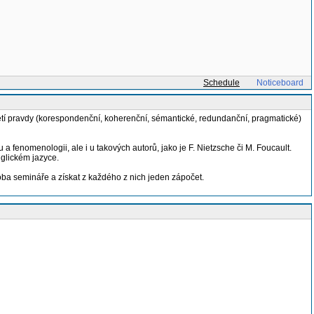
Schedule
Noticeboard
ojetí pravdy (korespondenční, koherenční, sémantické, redundanční, pragmatické)
 a fenomenologii, ale i u takových autorů, jako je F. Nietzsche či M. Foucault.
nglickém jazyce.
oba semináře a získat z každého z nich jeden zápočet.