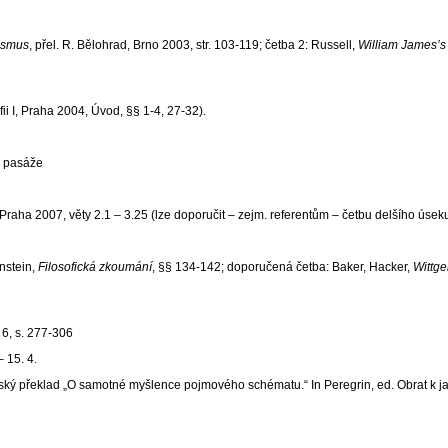
ismus
, přel. R. Bělohrad, Brno 2003, str. 103-119; četba 2: Russell,
William James’s
ii I, Praha 2004, Úvod, §§ 1-4, 27-32).
é pasáže
 Praha 2007, věty 2.1 – 3.25 (lze doporučit – zejm. referentům – četbu delšího úseku
enstein,
Filosofická zkoumání
, §§ 134-142; doporučená četba: Baker, Hacker,
Wittg
. 6, s. 277-306
 15. 4.
ský překlad „O samotné myšlence pojmového schématu.“ In Peregrin, ed. Obrat k ja