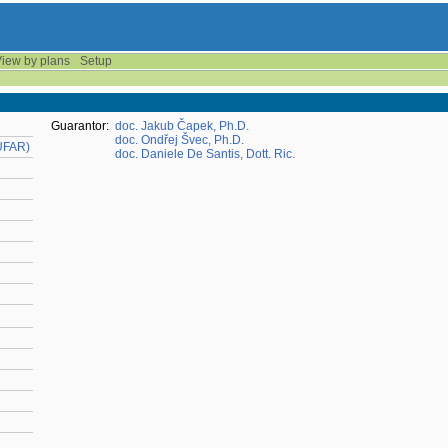
iew by plans
Setup
Guarantor:
doc. Jakub Čapek, Ph.D.
doc. Ondřej Švec, Ph.D.
-UFAR)
doc. Daniele De Santis, Dott. Ric.