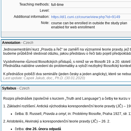
Teaching methods:
full-time
Level:
Additional information:
https://dl1.cuni.cz/course/view.php?id=9149
Note:
course can be enrolled in outside the study plan
enabled for web enrollment
Annotation
- Czech
Jednosemestrální kurz „Pravda a řeč“ se zaměří na významné teorie pravdy, jež b
budeme průběžně sledovat otázku, jakou představu o řeči tato pojetí předpokláda
Vyzdvihneme různost filosofických přístupů, s nimiž se ve filosofii 19. a 20. stol
Přednáška nabídne uvedení do problematiky a vyloží nezbytný filosofický kontext
K přednášce poběží dva semináře (jeden česky a jeden anglicky), které se nebud
Last update: Čapek Jakub, doc., Ph.D. (30.01.2020)
Syllabus
- Czech
Rozpis přednášek (společné s kurzem „Truth and Language“) a četby ke kurzu v 
1. Základní rozlišení. Antická východiska korespondenční teorie pravdy (JČ) – 19
četba: B. Russell,
Pravda a omyl
, in: Problémy filosofie, Praha 1927, str. 
2. Aristotelés, Akvinský a korespondenční teorie pravdy (JČ) – 26. 2.
četba:
dne 26. února odpadá