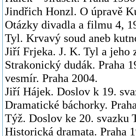
Jindřich Honzl. O úpravě Ku
Otázky divadla a filmu 4, 19
Tyl. Krvavý soud aneb kutno
Jiří Frjeka. J. K. Tyl a jeho
Strakonický dudák. Praha 19
vesmír. Praha 2004.
Jiří Hájek. Doslov k 19. sv
Dramatické báchorky. Prah
Týž. Doslov ke 20. svazku T
Historická dramata. Praha 