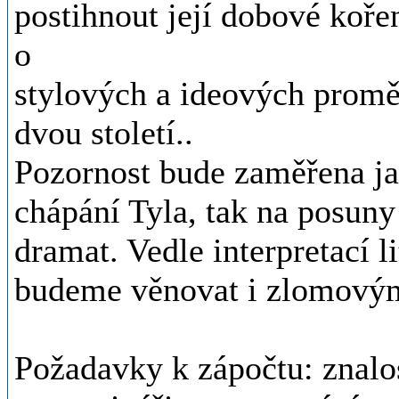
postihnout její dobové koře
o
stylových a ideových promě
dvou století..
Pozornost bude zaměřena j
chápání Tyla, tak na posun
dramat. Vedle interpretací l
budeme věnovat i zlomový
Požadavky k zápočtu: znalost