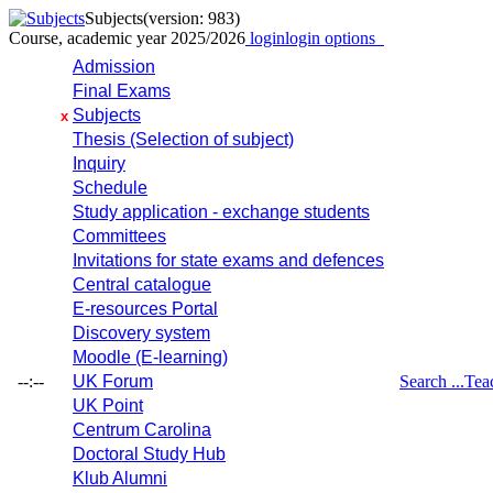
Subjects
(version: 983)
Course, academic year 2025/2026
login
login options
Admission
Final Exams
Subjects
x
Thesis (Selection of subject)
Inquiry
Schedule
Study application - exchange students
Committees
Invitations for state exams and defences
Central catalogue
E-resources Portal
Discovery system
Moodle (E-learning)
--:--
UK Forum
Search ...
Tea
UK Point
Centrum Carolina
Doctoral Study Hub
Klub Alumni