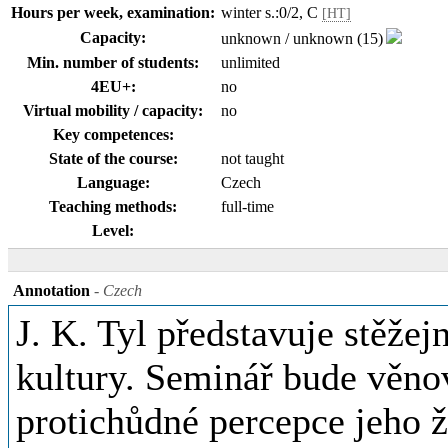
Hours per week, examination:
winter s.:0/2, C
[HT]
Capacity:
unknown / unknown (15)
Min. number of students:
unlimited
4EU+:
no
Virtual mobility / capacity:
no
Key competences:
State of the course:
not taught
Language:
Czech
Teaching methods:
full-time
Level:
Annotation
- Czech
J. K. Tyl představuje stěže
kultury. Seminář bude věno
protichůdné percepce jeho ži