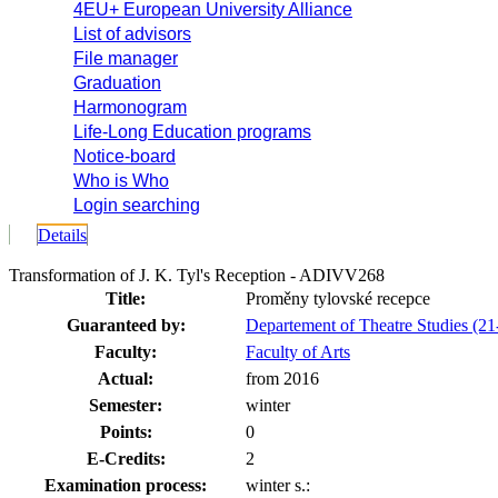
4EU+ European University Alliance
List of advisors
File manager
Graduation
Harmonogram
Life-Long Education programs
Notice-board
Who is Who
Login searching
Details
Transformation of J. K. Tyl's Reception - ADIVV268
Title:
Proměny tylovské recepce
Guaranteed by:
Departement of Theatre Studies (
Faculty:
Faculty of Arts
Actual:
from 2016
Semester:
winter
Points:
0
E-Credits:
2
Examination process:
winter s.: