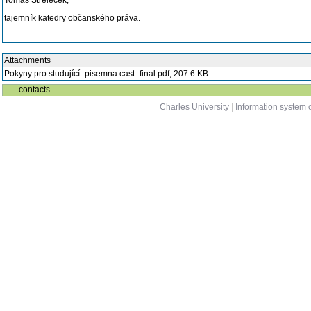
Tomáš Střeleček,
tajemník katedry občanského práva.
Attachments
Pokyny pro studující_pisemna cast_final.pdf,
207.6 KB
contacts
Charles University
|
Information system o