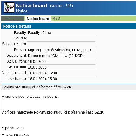
Notice-board
(version: 247)
Notice
RSS
--:--
Notice-board
Notice's details
Faculty:
Faculty of Law
Course:
Schedule item:
Person:
Mgr. Ing. Tomáš Střeleček, LL.M., Ph.D.
Department:
Department of Civil Law (22-KOP)
Actual from:
16.01.2024
Actual until:
16.01.2030
Notice created:
16.01.2024 15:30
Last change:
16.01.2024 15:30
Pokyny pro studující k písemné části SZZK
Vážené studentky, vážení studenti,
v příloze naleznete Pokyny pro studující k písemné části SZZK.
S pozdravem