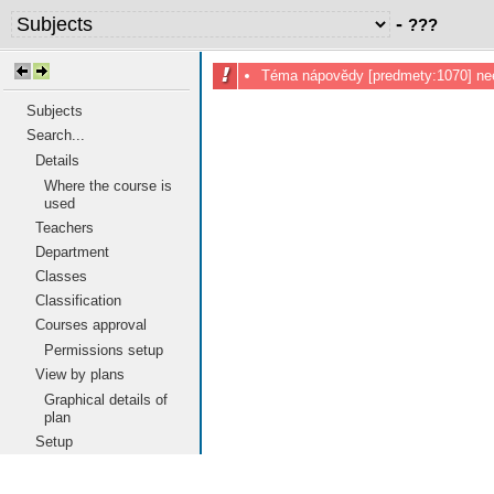
-
???
Téma nápovědy [predmety:1070] nee
Subjects
Search...
Details
Where the course is
used
Teachers
Department
Classes
Classification
Courses approval
Permissions setup
View by plans
Graphical details of
plan
Setup